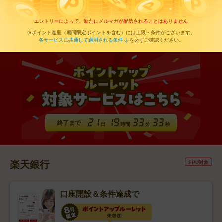
エントリーによって、新たにメルマガが配信されることはありません
※ポイント進呈（期間限定ポイントを含む）には上限・条件がございます。
各サービスに共通して適用される条件
を必ずご確認ください。
終了まで
日
時間
分
秒
楽天銀行
SPU対象
口座開設＆条件達成で