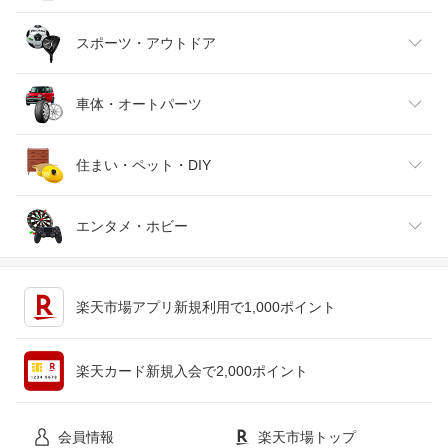
バッグ・小物・ブランド雑貨
ワイン
おもちゃ
家電
スポーツ・アウトドア
靴
日本酒・焼酎
TV・オーディオ・カメラ
スポーツ・アウトドア
車体・オートパーツ
腕時計
スマートフォン・タブレット
ゴルフ
車用品・バイク用品
住まい・ペット・DIY
ジュエリー・アクセサリー
パソコン・周辺機器
車・バイク
インテリア・寝具・収納
エンタメ・ホビー
キッチン用品・食器・調理器具
テレビゲーム
楽天市場アプリ新規利用で1,000ポイント
ペット・ペットグッズ
CD・DVD
楽天カード新規入会で2,000ポイント
花・ガーデン・DIY
ホビー
会員情報
楽天市場トップ