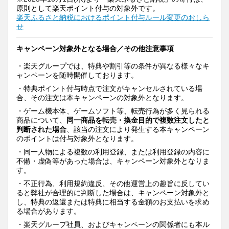
原則として楽天ポイント付与の対象外です。
楽天ふるさと納税におけるポイント付与ルール変更のおしら
せ
キャンペーン対象外となる場合／その他注意事項
・楽天グループでは、特典や割引等の条件が異なる様々なキ
ャンペーンを随時開催しております。
・特典ポイント付与時点で注文がキャンセルされている場
合、その注文は本キャンペーンの対象外となります。
・ゲーム機本体、ゲームソフト等、転売行為が多く見られる
商品について、
同一商品を転売・換金目的で複数注文したと
判断された場合
、該当の注文により発生する本キャンペーン
のポイントは付与対象外となります。
・同一人物による複数の利用登録、または利用登録の内容に
不備・虚偽等があった場合は、キャンペーン対象外となりま
す。
・不正行為、利用規約違反、その他運営上の趣旨に反してい
ると弊社が合理的に判断した場合は、キャンペーン対象外と
し、特典の返還または特典に相当する金額のお支払いを求め
る場合があります。
・楽天グループ社員、およびキャンペーンの関係者にも本ル