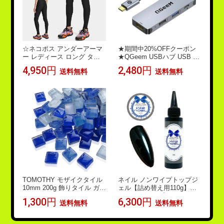
☆ネコポス アンダーアーマ
★期間中20%OFFクーポン
ー レディース ロング タイ
★QGeem USBハブ USB Ty
ツ スパッツ UA ヒートギア
pe-C ハブ 4in1 HDMI 4K US
4,950円
2,480円
送料無料
送料無料
レギンス コンプレッション
B3.0 PD対応 100W 変換 ア
ベースレイヤー 吸汗速乾 伸
ダプタ USB-C ハブ ノート
縮性 ドライ ストレッチ 防
パソコン ノートPC MacBoo
臭 UVカット トレーニング
k PC ChromeBook Pixel iPa
ランニング ジム フィットネ
d Pro スマホ Android Mac U
ス ヨガ UNDER ARMOUR 6
SB-C モニター ディスプレ
010002
イ
TOMOTHY モザイクタイル
ネイル ノンワイプトップジ
10mm 200g 飾りタイル ガラ
ェル【詰め替え用110g】Wiz
ス タイル ハンドメイド タ
noel ノンワイプウルルトッ
1,300円
6,300円
送料無料
送料無料
イルクラフト モザイクグラ
プ ノンワイプ トップジェル
ス 夏休み 工作 1cm ピンク
ジェルネイル ワイプレス 拭
ミックス
き取り不要ジェルネイル ノ