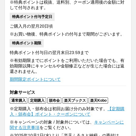
※特典ポイントは税抜、送料別、クーポン適用後の金額に対
して付与されます。
特典ポイント付与予定日
ご購入月の翌月20日頃
※お買い物後、特典ポイントの付与まで期間がございます。
特典ポイント期限
特典ポイント付与日の翌月末日23:59まで
※有効期限までにポイントをご利用いただいた場合でも、有
効期限以降にキャンセルや金額修正などが生じた場合には返
還されません。
期間限定ポイントについて
対象サービス
通常購入
定期購入
頒布会
楽天ブックス
楽天Kobo
※定期購入・頒布会は初回お届け分のみ対象です。
【定期購
入・頒布会】ポイント・クーポンについて
※キャンペーンの対象 / 対象外については、
キャンペーンに
関する注意事項
をご覧ください。
※2025年10月1日(水)より「楽天ふるさと納税」の寄付は、