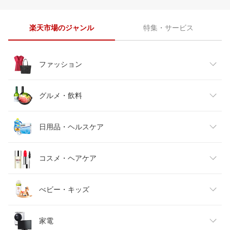
楽天市場のジャンル
特集・サービス
ファッション
レディースファッション
グルメ・飲料
メンズファッション
食品
日用品・ヘルスケア
キッズファッション
スイーツ・お菓子
日用品雑貨・文房具・手芸
コスメ・ヘアケア
ベビーファッション
水・ソフトドリンク
ダイエット・健康
美容・コスメ・香水
べビー・キッズ
インナー・下着・ナイトウェア
ビール・洋酒
医薬品・コンタクト・介護
キッズ・ベビー・マタニティ
家電