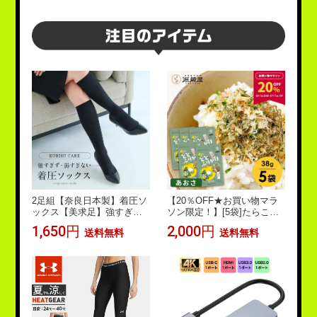
2足組【奈良日本製】着圧ソ
【20％OFF★お買い物マラ
ックス【美求足】強すぎず
ソン限定！】[5袋]たらこん
弱すぎないから、丁度いい♪
ぶ ととふりかけ あおさ味 3
1,650円
2,000円
送料無料
送料無料
毎日履いて美脚をGET♪【ク
8g×5袋セット めしこん【食
ロネコDM便限定】ポイント
卓応援セール】
消化 ビキュット 着圧 タイ
ツ