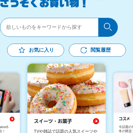
検索
お気に入り
閲覧履歴
コスメ
スイーツ・お菓子
ation5
今話題の
TVや雑誌で話題の人気スイーツや
合！
冬の限定