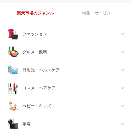
楽天市場のジャンル
特集・サービス
ファッション
レディースファッション
グルメ・飲料
メンズファッション
食品
日用品・ヘルスケア
キッズファッション
スイーツ・お菓子
日用品雑貨・文房具・手芸
コスメ・ヘアケア
ベビーファッション
水・ソフトドリンク
ダイエット・健康
美容・コスメ・香水
べビー・キッズ
インナー・下着・ナイトウェア
ビール・洋酒
医薬品・コンタクト・介護
キッズ・ベビー・マタニティ
家電