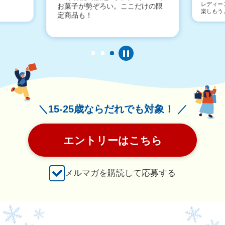
レディー
お菓子が勢ぞろい。ここだけの限
楽しもう
定商品も！
＼15-25歳ならだれでも対象！ ／
エントリーはこちら
メルマガを購読して応募する