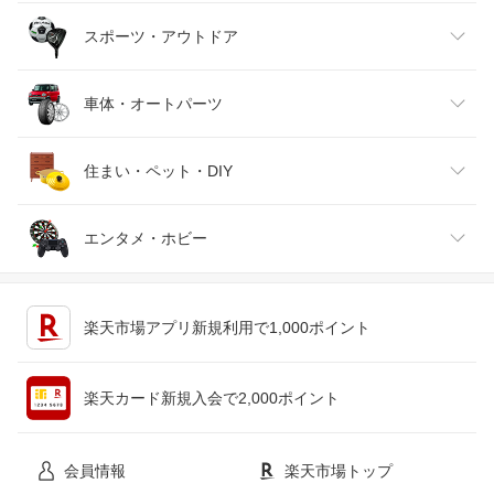
バッグ・小物・ブランド雑貨
ワイン
おもちゃ
家電
スポーツ・アウトドア
靴
日本酒・焼酎
TV・オーディオ・カメラ
スポーツ・アウトドア
車体・オートパーツ
腕時計
スマートフォン・タブレット
ゴルフ
車用品・バイク用品
住まい・ペット・DIY
ジュエリー・アクセサリー
パソコン・周辺機器
車・バイク
インテリア・寝具・収納
エンタメ・ホビー
キッチン用品・食器・調理器具
テレビゲーム
楽天市場アプリ新規利用で1,000ポイント
ペット・ペットグッズ
CD・DVD
楽天カード新規入会で2,000ポイント
花・ガーデン・DIY
ホビー
会員情報
楽天市場トップ