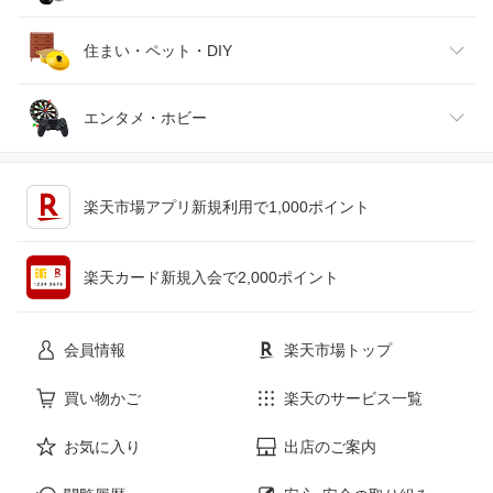
腕時計
スマートフォン・タブレット
ゴルフ
車用品・バイク用品
住まい・ペット・DIY
ジュエリー・アクセサリー
パソコン・周辺機器
車・バイク
インテリア・寝具・収納
エンタメ・ホビー
キッチン用品・食器・調理器具
テレビゲーム
楽天市場アプリ新規利用で1,000ポイント
ペット・ペットグッズ
CD・DVD
楽天カード新規入会で2,000ポイント
花・ガーデン・DIY
ホビー
会員情報
楽天市場トップ
サービス・リフォーム
楽器・音響機器
買い物かご
楽天のサービス一覧
お気に入り
出店のご案内
本・雑誌・コミック