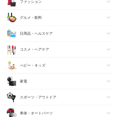
ファッション
レディースファッション
グルメ・飲料
メンズファッション
食品
日用品・ヘルスケア
キッズファッション
スイーツ・お菓子
日用品雑貨・文房具・手芸
コスメ・ヘアケア
ベビーファッション
水・ソフトドリンク
ダイエット・健康
美容・コスメ・香水
べビー・キッズ
インナー・下着・ナイトウェア
ビール・洋酒
医薬品・コンタクト・介護
キッズ・ベビー・マタニティ
家電
バッグ・小物・ブランド雑貨
ワイン
おもちゃ
家電
スポーツ・アウトドア
靴
日本酒・焼酎
TV・オーディオ・カメラ
スポーツ・アウトドア
車体・オートパーツ