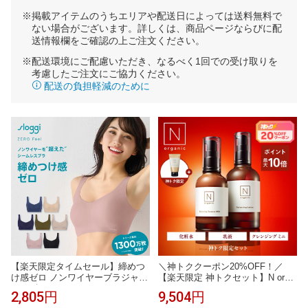
※掲載アイテムのうちエリアや配送日によっては送料無料で
ない場合がございます。詳しくは、商品ページならびに配
送情報欄をご確認の上ご注文ください。
※配送環境にご配慮いただき、なるべく1回での受け取りを
考慮したご注文にご協力ください。
配送の負担軽減のために
【楽天限定タイムセール】締めつ
＼神トククーポン20%OFF！／
け感ゼロ ノンワイヤーブラジャー
【楽天限定 神トクセット】N orga
スロギー ゼロ フィール ベーシッ
nic Basic バランシング ローショ
2,805円
9,504円
ク 2 ブラトップ ハーフトップ slo
ン ミルク クレンジング ミニ 数量