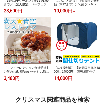
＼15%OFFクーポン！8/11 01:59
【ふるさと納税】《楽天限定寄附
まで／【楽天限定】パーフェクト
額（8/12まで）》＼麺ランキング1
ケアセット | ディープモイスチュ
位／ そば 乾麺 山形 蕎麦 田舎そば
28,600円
10,000円
～
アローション ディープモイスチュ
( 選べる 40人前 52人前 80人前 )
アエッセンス ディープモイスチュ
業務用セット ソバ 麺類 小分け 個
アクリーム ミニ洗顔セット付 ラ
包装 便利 備蓄 保存食 常温 保管
イスパワー No.11α 医薬部外品 ラ
人気 大容量 昼食 山形県 国内製造
イスフォース RICEFORCE 公式
お取り寄せ ご当地
【モンドセレクション金賞受賞】
【あす楽対応】【楽天限定価格18
ご飯のお供 瓶詰め セット お取り
000→14000円】 避難所間仕切り
寄せグルメ 【愛知丸ごはん】 佃
テント 中敷シート付 災害備蓄 防
3,480円
14,000円
煮ジュレ!?選べる6本／単品セット
災 非常用 豪雨 地震 台風 災害 避
【送料無料】大正11年創業 老舗
難グッズ 避難テント 防災用ワン
佃煮屋 【三谷水産高校×平松食品
タッチテント ワンタッチパーテー
コラボ】【6本好きな味が選べるの
ション ワンタッチ間仕切り 大型
は楽天限定】
テント ファミリー 在庫販売 即納
クリスマス関連商品を検索