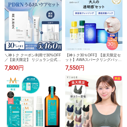
イル ヘアミスト ヘアマスク スカ
ルプブラシ バスタブレット
＼神トク クーポン利用で30%OFF
【神トク30％OFF】【楽天限定セ
／【楽天限定】 リジュラン公式
ット】AWAスパークリングパック
モイスチャーセット アンプル+ク
（炭酸パック）1箱 ＋アイムユア
7,800円
7,550円
リーム+マスクパック＋サンプル
ヒーロー（美容液クレンジング）
韓国コスメ 保湿 敏感肌 ツヤ ハリ
ミニ2本（ベルガモットの香り＋ウ
うるおい 美容液 REJURAN
ッディの香り）