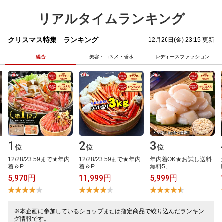
リアルタイムランキング
クリスマス特集 ランキング
12月26日(金) 23:15 更新
総合
美容・コスメ・香水
レディースファッション
1
2
3
位
位
位
1​2​/​2​8​/​2​3​:​5​9​ま​で​★​年​内​
1​2​/​2​8​/​2​3​:​5​9​ま​で​★​年​内​
年​内​着​O​K​★​お​試​し​送​料​
着​＆​P​…
着​＆​P​…
無​料​5​,​…
5,970円
11,999円
5,999円
※本企画に参加しているショップまたは指定商品で絞り込んだランキン
グ情報です。