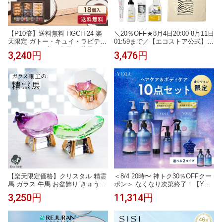
【P10倍】送料無料 HGCH-24 楽
＼20％OFF★8月4日20:00-8月11日
天限定 ガトー・キュイ・ラビテュ
01:59まで／【エコストア公式】ec
ール 5種18個入お中元 お菓子 ギフ
ostore × sakiさん ROOMコラボ ＜
3,240円
3,476円
ト 詰め合わせ 手土産 内祝い お返
全3種＞！楽天限定 洗濯洗剤 食器
し お礼 個包装 焼き菓子 洋菓子 ス
用洗剤 歯磨き粉 住居用洗剤 泡ハ
イーツ プレゼント 退職
ンドソープ トートバッグ エコス
トア セット ギフト
【楽天限定価格】クリスタル 精霊
＜8/4 20時〜 神トク30％OFFクー
馬 ガラス 牛馬 お盆飾り きゅうり
ポン＞ なくなり次第終了！【YOL
なす 置物 お盆用品 盆飾り 手元供
U ヨル ヘアケア ボディケア 10点
3,250円
11,314円
養 新盆 初盆 モダン ミニ 小さい
盛り合わせ 大満足セット】楽天限
おしゃれ 仏具 送料無料 57-1 cobj
定 シャンプー トリートメント ボ
ディソープ ボディミルク ヘアオ