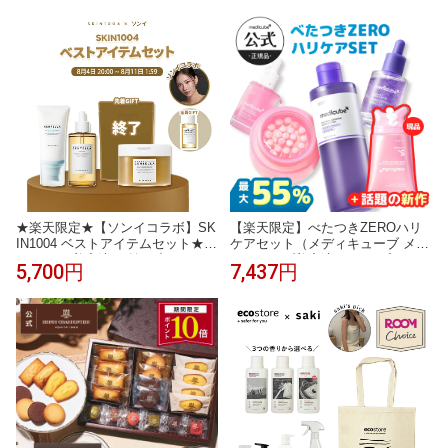
ggi Zero Feel Top JX トリンプ
限定 [ 化粧水 乳液 クレンジング
スキンケア セット ギフト nオーガ
ニック エヌオーガニック ]
★楽天限定★【ソンイコラボ】SK
【楽天限定】べたつきZEROハリ
IN1004 ベストアイテムセット★
ケアセット（メディキューブ メデ
センテラ 美容液 日焼け止め トナ
ィキューブ美容液 PDRN プラセン
5,700円
7,437円
ーパッド 詰め替え用 導入美容液
タ 化粧水 スキンケア かっさ クリ
クレンジングオイル おまけ付き
ーム 韓国コスメ 企画セット)