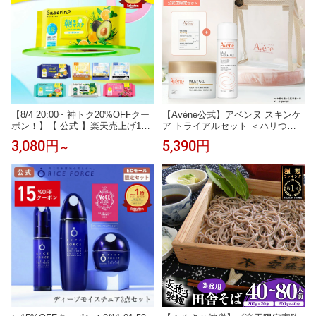
【8/4 20:00~ 神トク20%OFFクー
【Avène公式】アベンヌ スキンケ
ポン！】【 公式 】楽天売上げ1位
ア トライアルセット ＜ハリつや
《 サボリーノ公式店》【 楽天限
保湿＞ ★楽天限定★ クリアポー
3,080円
5,390円
～
定 】【 2個セット 】 サボリーノ
チ＆おまけ付 | アベンヌ | アベン
自由に選べる2個セット | saborino
ヌウオーター & ミルキージェルエ
新作 朝 夜 朝パック 夜パック マス
ンリッチ / お試し おためし トライ
ク パック フェイス
アル 小型 エイジングケア 敏感肌
保湿