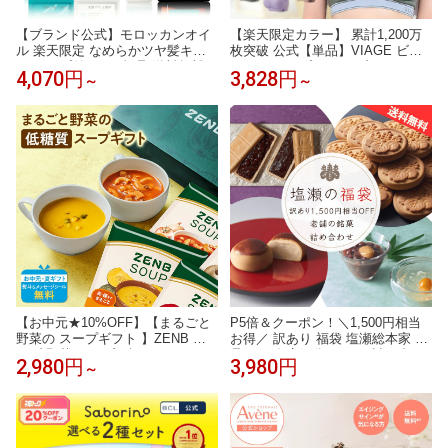
【ブランド公式】モロッカンオイ
【楽天限定カラー】 累計1,200万
ル 楽天限定 なめらかツヤ髪キッ
枚突破 公式【単品】VIAGE ビュ
ト ポンプ付き | 正規品 送料無料
ーティ アップ ナイトブラ バスト
4,070円
3,828円
～
～
トライアルセット お試し トリー
アップ ブラジャー ナイトブラ via
トメントオイル MOROCCANOIL
ge Viage ヴィアージュ ビアージュ
VIAGE×サンリオキャラクターズ
サンリオキャラクターズ クロミ
ハローキティ ポムポムプリン シ
ナモロール
【お中元★10%OFF】【まるごと
P5倍＆クーポン！＼1,500円相当
野菜の スープギフト 】ZENB ゼ
お得／ 訳あり 福袋 塩瀬総本家 食
ンブ 野菜 スープ ギフト セット 4
品ロス 在庫処分 セール 詰め合わ
2,980円
3,980円
～
食～ ｜ 低糖質 グルテンフリー プ
せ 饅頭 まんじゅう 和菓子 高級 お
ラントベース ポタージュ 2026 父
取り寄せ スイーツ 銘菓 お菓子 お
の日 お中元 夏ギフト 誕生日 プレ
茶菓子 おしゃれ 老舗 東京 日本3
ゼント 内祝い 出産祝い 楽天限定
大まんじゅう 日本ギフト大賞 送
ソーシャルギフト
料無料 楽天限定