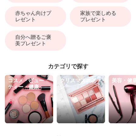
赤ちゃん向けプ
家族で楽しめる
レゼント
プレゼント
自分へ贈るご褒
美プレゼント
カテゴリで探す
コスメ・ビュー
クリスマスコフ
美容・健
ティー・健康
レ