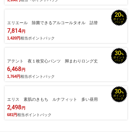
20
%
ポイント
エリエール 除菌できるアルコールタオル 詰替
バック
7,814
円
1,420円
相当ポイントバック
30
%
ポイント
アテント 夜１枚安心パンツ 脚まわりロング丈
バック
6,468
円
1,764円
相当ポイントバック
30
%
ポイント
エリス 素肌のきもち ルナフィット 多い昼用
バック
2,498
円
681円
相当ポイントバック