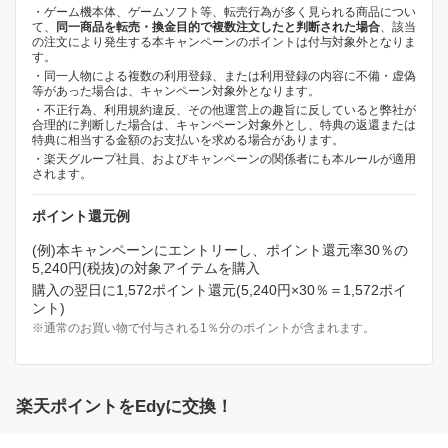
・ゲーム機本体、ゲームソフト等、転売行為が多く見られる商品につい
て、
同一商品を転売・換金目的で複数注文したと判断された場合
、該当
の注文により発生する本キャンペーンのポイントは付与対象外となりま
す。
・同一人物による複数の利用登録、または利用登録の内容に不備・虚偽
等があった場合は、キャンペーン対象外となります。
・不正行為、利用規約違反、その他運営上の趣旨に反していると弊社が
合理的に判断した場合は、キャンペーン対象外とし、特典の返還または
特典に相当する金額のお支払いを求める場合があります。
・楽天グループ社員、およびキャンペーンの関係者にも本ルールが適用
されます。
ポイント還元例
(例)本キャンペーンにエントリーし、ポイント還元率30％の
5,240円(税抜)の対象アイテムを購入
購入の翌日に1,572ポイント還元(5,240円×30％＝1,572ポイ
ント)
※通常のお買い物で付与される1％分のポイントが含まれます。
楽天ポイントをEdyに交換！