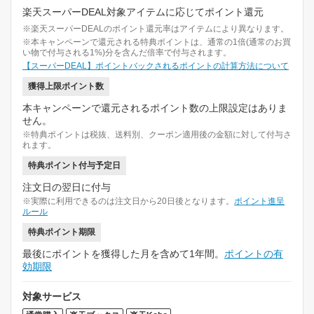
楽天スーパーDEAL対象アイテムに応じてポイント還元
※楽天スーパーDEALのポイント還元率はアイテムにより異なります。
※本キャンペーンで還元される特典ポイントは、通常の1倍(通常のお買
い物で付与される1%)分を含んだ倍率で付与されます。
【スーパーDEAL】ポイントバックされるポイントの計算方法について
獲得上限ポイント数
本キャンペーンで還元されるポイント数の上限設定はありま
せん。
※特典ポイントは税抜、送料別、クーポン適用後の金額に対して付与さ
れます。
特典ポイント付与予定日
注文日の翌日に付与
※実際に利用できるのは注文日から20日後となります。
ポイント進呈
ルール
特典ポイント期限
最後にポイントを獲得した月を含めて1年間。
ポイントの有
効期限
対象サービス