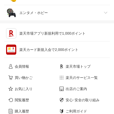
ジュエリー・アクセサリー
パソコン・周辺機器
車・バイク
インテリア・寝具・収納
エンタメ・ホビー
キッチン用品・食器・調理器具
テレビゲーム
楽天市場アプリ新規利用で1,000ポイント
ペット・ペットグッズ
CD・DVD
楽天カード新規入会で2,000ポイント
花・ガーデン・DIY
ホビー
会員情報
楽天市場トップ
サービス・リフォーム
楽器・音響機器
買い物かご
楽天のサービス一覧
お気に入り
出店のご案内
本・雑誌・コミック
閲覧履歴
安心･安全の取り組み
購入履歴
ご利用ガイド