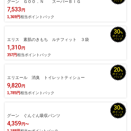
グーン ＧＯＯ．Ｎ スーパーＢＩＧ
バック
7,533
円
1,369円
相当ポイントバック
30
%
ポイント
エリス 素肌のきもち ルナフィット ３袋
バック
1,310
円
357円
相当ポイントバック
20
%
ポイント
エリエール 消臭 トイレットティシュー
バック
9,820
円
1,785円
相当ポイントバック
30
%
ポイント
グーン ぐんぐん吸収パンツ
バック
4,359
円〜
1,188円
相当〜ポイントバック