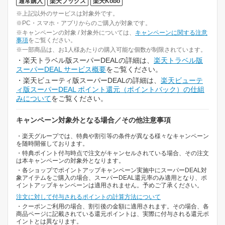
通常購入
楽天ブックス
楽天Kobo
※上記以外のサービスは対象外です。
※PC・スマホ・アプリからのご購入が対象です。
※キャンペーンの対象 / 対象外については、
キャンペーンに関する注意
事項
をご覧ください。
※一部商品は、お1人様あたりの購入可能な個数が制限されています。
・楽天トラベル版スーパーDEALの詳細は、
楽天トラベル版
スーパーDEAL サービス概要
をご覧ください。
・楽天ビューティ版スーパーDEALの詳細は、
楽天ビューテ
ィ版スーパーDEAL ポイント還元（ポイントバック）の仕組
みについて
をご覧ください。
キャンペーン対象外となる場合／その他注意事項
・楽天グループでは、特典や割引等の条件が異なる様々なキャンペーン
を随時開催しております。
・特典ポイント付与時点で注文がキャンセルされている場合、その注文
は本キャンペーンの対象外となります。
・各ショップでポイントアップキャンペーン実施中にスーパーDEAL対
象アイテムをご購入の場合、スーパーDEAL還元率のみ適用となり、ポ
イントアップキャンペーンは適用されません。予めご了承ください。
注文に対して付与されるポイントの計算方法について
・クーポンご利用の場合、割引後の金額に適用されます。その場合、各
商品ページに記載されている還元ポイントは、実際に付与される還元ポ
イントとは異なります。