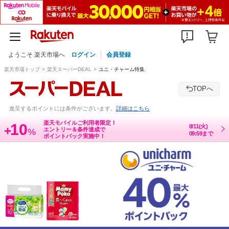
ようこそ 楽天市場へ
ログイン
会員登録
楽天市場トップ
楽天スーパーDEAL
ユニ・チャーム特集
TOPへ
進呈するポイントには条件がございます。
詳細はこちら
楽天モバイルご利用者限定！
10
8/11(火)
+
エントリー＆条件達成で
%
09:59まで
ポイントバック実施中！