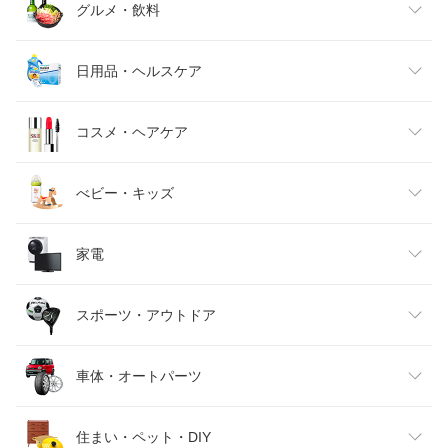
レディースファッション
グルメ・飲料
メンズファッション
食品
日用品・ヘルスケア
キッズファッション
スイーツ・お菓子
日用品雑貨・文房具・手芸
コスメ・ヘアケア
ベビーファッション
水・ソフトドリンク
ダイエット・健康
美容・コスメ・香水
べビー・キッズ
インナー・下着・ナイトウェア
ビール・洋酒
医薬品・コンタクト・介護
キッズ・ベビー・マタニティ
家電
バッグ・小物・ブランド雑貨
ワイン
おもちゃ
家電
スポーツ・アウトドア
靴
日本酒・焼酎
TV・オーディオ・カメラ
スポーツ・アウトドア
車体・オートパーツ
腕時計
スマートフォン・タブレット
ゴルフ
車用品・バイク用品
住まい・ペット・DIY