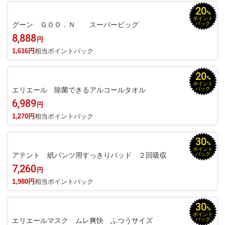
20
%
ポイント
グーン ＧＯＯ．Ｎ スーパービッグ
バック
8,888
円
1,616円
相当ポイントバック
20
%
ポイント
エリエール 除菌できるアルコールタオル
バック
6,989
円
1,270円
相当ポイントバック
30
%
ポイント
アテント 紙パンツ用すっきりパッド ２回吸収
バック
7,260
円
1,980円
相当ポイントバック
30
%
ポイント
エリエールマスク ムレ爽快 ふつうサイズ
バック