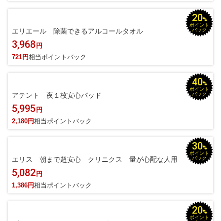
20
%
ポイント
エリエール 除菌できるアルコールタオル
バック
3,968
円
721円
相当ポイントバック
40
%
ポイント
アテント 夜１枚安心パッド
バック
5,995
円
2,180円
相当ポイントバック
30
%
ポイント
エリス 朝まで超安心 クリニクス 量が心配な人用
バック
5,082
円
1,386円
相当ポイントバック
20
%
ポイント