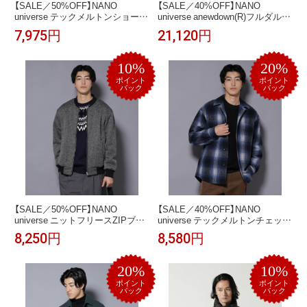
【SALE／50%OFF】NANO
【SALE／40%OFF】NANO
universe テックメルトンショート
universe anewdown(R)フルダルス
ブルゾン ナノユニバース ジャケ
テッチフーデット撥水ダウン ナ
7,975円
21,120円
ット・アウター ブルゾン・ジャ
ノユニバース ジャケット・アウ
ンパー ブルー ブラック グレー
ター ダウンジャケット・ダウン
【送料無料】
ベスト ネイビー ブラック ベージ
10%
20%
ュ【送料無料】
ポイント
ポイント
バック
バック
【SALE／50%OFF】NANO
【SALE／40%OFF】NANO
universe ニットフリースZIPブル
universe テックメルトンチェック
ゾン(セットアップ可) ナノユニバ
シャツブルゾン ナノユニバース
8,250円
8,580円
ース ジャケット・アウター ブル
ジャケット・アウター ブルゾ
ゾン・ジャンパー グレー ブラッ
ン・ジャンパー ネイビー ブラウ
ク【送料無料】
ン【送料無料】
20%
10%
ポイント
ポイント
バック
バック