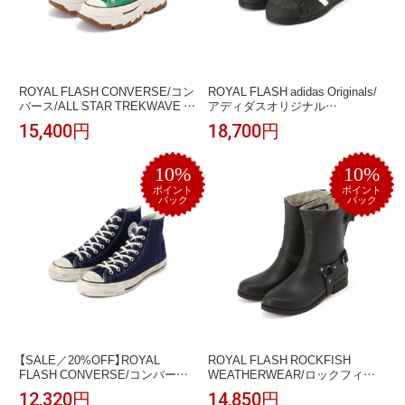
ROYAL FLASH CONVERSE/コン
ROYAL FLASH adidas Originals/
バース/ALL STAR TREKWAVE Z
アディダスオリジナル
HI ロイヤルフラッシュ シュー
ス/SUPERSTAR 82 ロイヤルフラ
15,400円
18,700円
ズ・靴 スニーカー グリーン ホワ
ッシュ シューズ・靴 スニーカー
イト【送料無料】
ブラック【送料無料】
10%
10%
ポイント
ポイント
バック
バック
【SALE／20%OFF】ROYAL
ROYAL FLASH ROCKFISH
FLASH CONVERSE/コンバー
WEATHERWEAR/ロックフィッ
ス/ALL STAR FADEDDENIM AG
シュ ウェザーウェア/HARNESS
12,320円
14,850円
HI ロイヤルフラッシュ シュー
WELLINGTON BOOTS MIDDLE