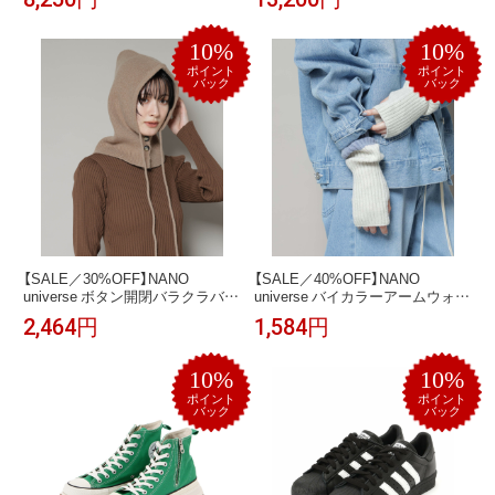
バース ワンピース・ドレス ワン
フラー・ストール・ネックウォー
ピース ブラック ブラウン【送料無
マー ブラウン ホワイト グレー
料】
【送料無料】
10%
10%
ポイント
ポイント
バック
バック
【SALE／30%OFF】NANO
【SALE／40%OFF】NANO
universe ボタン開閉バラクラバ
universe バイカラーアームウォー
ナノユニバース ファッション雑
マー ナノユニバース ファッショ
2,464円
1,584円
貨 マフラー・ストール・ネック
ン雑貨 手袋 ブラック ベージュ グ
ウォーマー グレー ホワイト ベー
レー
ジュ
10%
10%
ポイント
ポイント
バック
バック