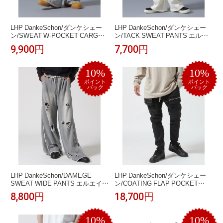
LHP DankeSchon/ダンケシェー
LHP DankeSchon/ダンケシェー
ン/SWEAT W-POCKET CARGO
ン/TACK SWEAT PANTS エルエ
PANTS エルエイチピー パンツ そ
イチピー パンツ その他のパンツ
9,900円
7,700円
の他のパンツ グレー ブラック【送
ホワイト ブラック グレー【送料無
料無料】
料】
10%
10%
ポイント
ポイント
バック
バック
LHP DankeSchon/DAMEGE
LHP DankeSchon/ダンケシェー
SWEAT WIDE PANTS エルエイチ
ン/COATING FLAP POCKET
ピー パンツ その他のパンツ グレ
PANTS エルエイチピー パンツ そ
8,800円
18,700円
ー ブラック【送料無料】
の他のパンツ ブラック【送料無
料】
10%
10%