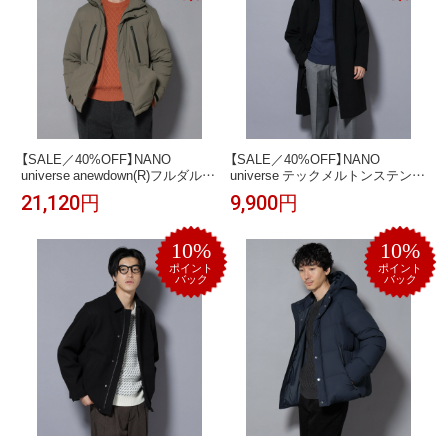
【SALE／40%OFF】NANO
【SALE／40%OFF】NANO
universe anewdown(R)フルダルマ
universe テックメルトンステンカ
ウンテンパーカー撥水ダウン ナ
ラーコート ナノユニバース ジャ
21,120円
9,900円
ノユニバース ジャケット・アウ
ケット・アウター その他のジャ
ター ダウンジャケット・ダウン
ケット・アウター ブラック ネイ
ベスト ブラウン ブラック グレー
ビー グレー【送料無料】
10%
10%
【送料無料】
ポイント
ポイント
バック
バック