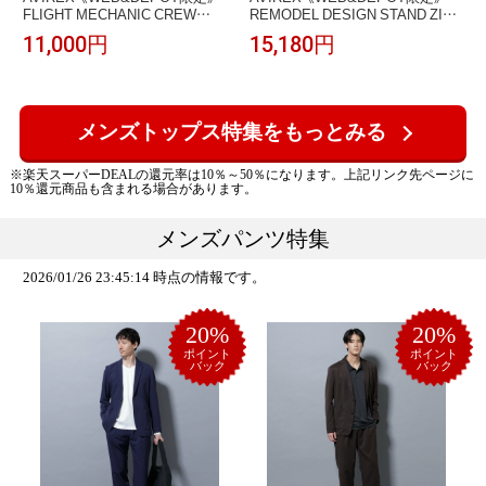
FLIGHT MECHANIC CREW
REMODEL DESIGN STAND ZIP
NECK SWEAT / フライト メカニ
SWEAT/リモデル ジップ スウェ
11,000円
15,180円
ック クルーネック スウェット ア
ット アヴィレックス トップス カ
ヴィレックス トップス スウェッ
ットソー・Tシャツ ブラック ネイ
ト・トレーナー ブルー ブラック
ビー グリーン【送料無料】
ベージュ【送料無料】
メンズトップス特集をもっとみる
※楽天スーパーDEALの還元率は10％～50％になります。上記リンク先ページに
10％還元商品も含まれる場合があります。
メンズパンツ特集
2026/01/26 23:45:14 時点の情報です。
20%
20%
ポイント
ポイント
バック
バック