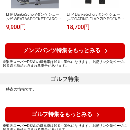
LHP DankeSchon/ダンケシェー
LHP DankeSchon/ダンケシェー
ン/SWEAT W-POCKET CARGO
ン/COATING FLAP ZIP POCKET
PANTS エルエイチピー パンツ そ
PANTS エルエイチピー パンツ そ
9,900円
18,700円
の他のパンツ グレー ブラック【送
の他のパンツ ブラック【送料無
料無料】
料】
メンズパンツ特集をもっとみる
※楽天スーパーDEALの還元率は10％～50％になります。上記リンク先ページに
10％還元商品も含まれる場合があります。
ゴルフ特集
時点の情報です。
ゴルフ特集をもっとみる
※楽天スーパーDEALの還元率は10％～50％になります。上記リンク先ページに
10％還元商品も含まれる場合があります。