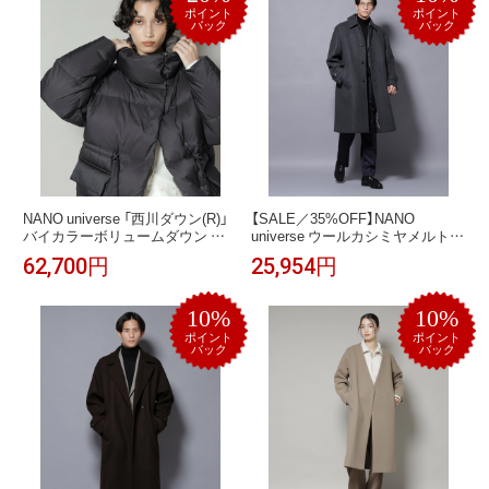
ポイント
ポイント
バック
バック
NANO universe 「西川ダウン(R)」
【SALE／35%OFF】NANO
バイカラーボリュームダウン ナ
universe ウールカシミヤメルトン
ノユニバース ジャケット・アウ
シングルコート ナノユニバース
62,700円
25,954円
ター ダウンジャケット・ダウン
ジャケット・アウター その他の
ベスト ブラウン ブラック【送料無
ジャケット・アウター ネイビー
料】
グレー ブラウン【送料無料】
10%
10%
ポイント
ポイント
バック
バック