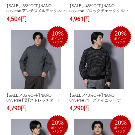
【SALE／35%OFF】NANO
【SALE／45%OFF】NANO
universe アンチスメルモックネッ
universe ブロックチェッククルー
クTシャツ 長袖 ナノユニバース
ネックニット ナノユニバース ト
4,504円
4,961円
トップス カットソー・Tシャツ グ
ップス ニット ブラック グレー グ
レー ブラック ブラウン ホワイト
リーン ブルー【送料無料】
【送料無料】
10%
20%
ポイント
ポイント
バック
バック
【SALE／35%OFF】NANO
【SALE／40%OFF】NANO
universe PBTストレッチタートル
universe バーズアイニット ナノ
ネックニット ナノユニバース ト
ユニバース トップス ニット ブラ
4,790円
4,290円
ップス ニット グレー ネイビー ブ
ック グリーン ネイビー ホワイト
ラウン ブラック【送料無料】
【送料無料】
20%
20%
ポイント
ポイント
バック
バック