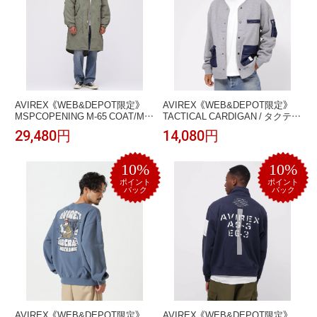
AVIREX 《WEB&DEPOT限定》
AVIREX 《WEB&DEPOT限定》
MSPCOPENING M-65 COAT/M-
TACTICAL CARDIGAN / タクティ
65 ジャケット/モッズコー
カル カーディガン / AVIREX / ア
29,480円
14,080円
ト/AVIREX/アヴィレックス アヴ
ヴィレックス アヴィレックス ト
ィレックス ジャケット・アウタ
ップス カットソー・Tシャツ ブラ
ー その他のジャケット・アウタ
ック グリーン【送料無料】
10%
10%
ー グリーン ブラック【送料無料】
ポイント
ポイント
バック
バック
AVIREX 《WEB&DEPOT限定》
AVIREX 《WEB&DEPOT限定》