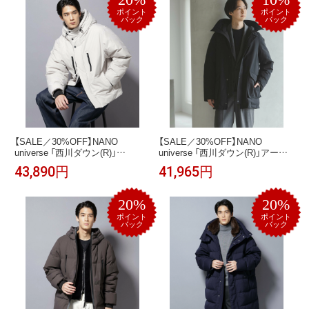
ポイント
ポイント
バック
バック
【SALE／30%OFF】NANO
【SALE／30%OFF】NANO
universe 「西川ダウン(R)」
universe 「西川ダウン(R)」アーク
SOLOTEXショートダウン ナノユ
ティックダウン ナノユニバース
43,890円
41,965円
ニバース ジャケット・アウター
ジャケット・アウター ダウンジ
ダウンジャケット・ダウンベスト
ャケット・ダウンベスト ブラウ
グレー ホワイト ブラック【送料無
ン ブラック【送料無料】
20%
20%
料】
ポイント
ポイント
バック
バック