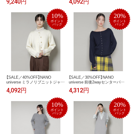
9,240円
4,092円
ース トップス ニット ホワイト グ
トップス ニット ブラック ピンク
レー ピンク ブラウン【送料無料】
ホワイト【送料無料】
10%
20%
ポイント
ポイント
バック
バック
【SALE／40%OFF】NANO
【SALE／30%OFF】NANO
universe ミラノリブニットジャケ
universe 前後2wayセンターパー
ット ナノユニバース トップス ニ
ル釦プルオーバーニット ナノユ
4,092円
4,312円
ット ブラック ホワイト ネイビー
ニバース トップス ニット ブルー
【送料無料】
ベージュ ネイビー【送料無料】
10%
20%
ポイント
ポイント
バック
バック