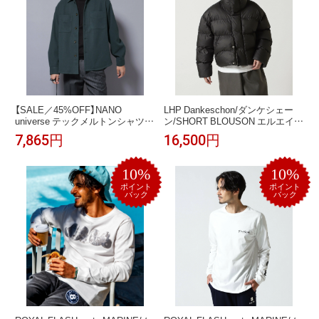
【SALE／45%OFF】NANO
LHP Dankeschon/ダンケシェー
universe テックメルトンシャツブ
ン/SHORT BLOUSON エルエイチ
ルゾン ナノユニバース ジャケッ
ピー ジャケット・アウター ブル
7,865円
16,500円
ト・アウター ブルゾン・ジャン
ゾン・ジャンパー ホワイト ブラ
パー グリーン ブラック【送料無
ック ブラウン【送料無料】
料】
10%
10%
ポイント
ポイント
バック
バック