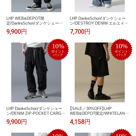
LHP WEB&DEPOT限
LHP DankeSchon/ダンケシェー
定/DankeSchon/ダンケシェー
ン/DESTROY DENIM エルエイチ
ン/COATING ZIP CARGO PANTS
ピー パンツ その他のパンツ ブル
9,900円
7,700円
エルエイチピー パンツ その他の
ー グレー ブラック【送料無料】
パンツ ブラック【送料無料】
10%
10%
ポイント
ポイント
バック
バック
LHP DankeSchon/ダンケシェー
【SALE／30%OFF】LHP
ン/DENIM ZIP-POCKET CARGO
WEB&DEPOT限定/WHITELAND/
PANTS エルエイチピー パンツ そ
ホワイトランド/OWL/MINI
9,900円
4,158円
の他のパンツ ブラック グレー【送
SILICON SWT SHORTS/スウェッ
料無料】
トショーツ エルエイチピー パン
ツ その他のパンツ ホワイト カー