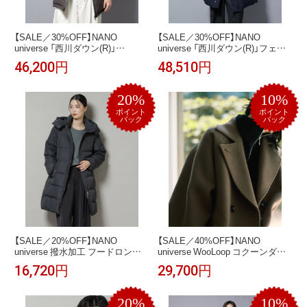
【SALE／30%OFF】NANO
【SALE／30%OFF】NANO
universe 「西川ダウン(R)」
universe 「西川ダウン(R)」フェイ
SOLOTEXダウン ナノユニバース
クファーカラーサージロングダウ
46,200円
48,510円
ジャケット・アウター ダウンジ
ン ナノユニバース ジャケット・
ャケット・ダウンベスト グレー
アウター ダウンジャケット・ダ
ブラック ホワイト【送料無料】
ウンベスト ネイビー ブラック【送
20%
10%
料無料】
ポイント
ポイント
バック
バック
【SALE／20%OFF】NANO
【SALE／40%OFF】NANO
universe 撥水加工 フードロング
universe WooLoop コクーンダブ
ダウンコート ナノユニバース ジ
ルコート ナノユニバース ジャケ
16,720円
29,700円
ャケット・アウター ダウンジャ
ット・アウター その他のジャケ
ケット・ダウンベスト グレー ブ
ット・アウター ベージュ ブラウ
ラック ブラウン【送料無料】
ン ネイビー【送料無料】
20%
10%