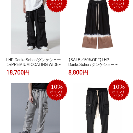
ポイント
ポイント
バック
バック
LHP DankeSchon/ダンケシェー
【SALE／50%OFF】LHP
ン/PREMIUM COATING WIDE
DankeSchon/ダンケシェー
POCKET PANTS エルエイチピー
ン/STEP DYE SWEAT PANTS エ
18,700円
8,800円
パンツ その他のパンツ ブラック
ルエイチピー パンツ その他のパ
【送料無料】
ンツ ブラック【送料無料】
10%
10%
ポイント
ポイント
バック
バック