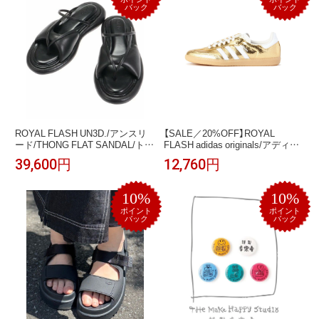
バック
バック
ROYAL FLASH UN3D./アンスリ
【SALE／20%OFF】ROYAL
ード/THONG FLAT SANDAL/トン
FLASH adidas originals/アディダ
グフラットサンダ ロイヤルフラ
ス オリジナルス/SAMBA OG
39,600円
12,760円
ッシュ シューズ・靴 パンプス ブ
W/KI5719 ロイヤルフラッシュ シ
ラック【送料無料】
ューズ・靴 スニーカー ゴールド
【送料無料】
10%
10%
ポイント
ポイント
バック
バック