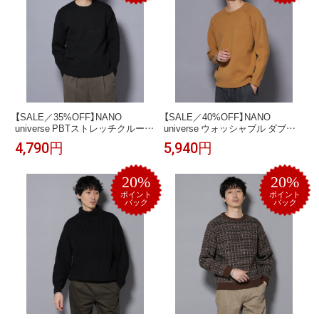
【SALE／35%OFF】NANO
【SALE／40%OFF】NANO
universe PBTストレッチクルーネ
universe ウォッシャブル ダブル
ックニット ナノユニバース トッ
フェイスニット ナノユニバース
4,790円
5,940円
プス ニット ネイビー ブラック ブ
トップス ニット ベージュ ブラッ
ラウン グレー【送料無料】
ク イエロー【送料無料】
20%
20%
ポイント
ポイント
バック
バック