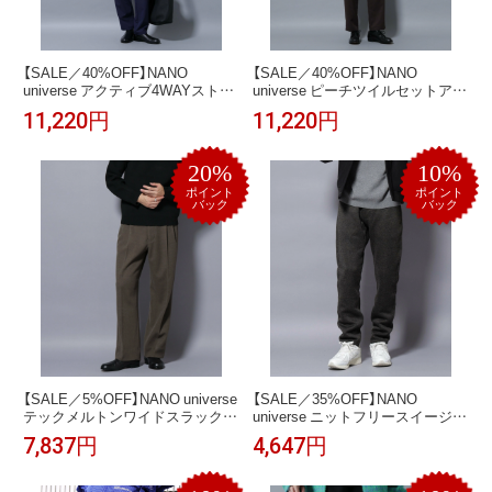
【SALE／40%OFF】NANO
【SALE／40%OFF】NANO
universe アクティブ4WAYストレ
universe ピーチツイルセットアッ
ッチドライ セットアップ ナノユ
プ ナノユニバース スーツ・フォ
11,220円
11,220円
ニバース スーツ・フォーマル セ
ーマル セットアップスーツ ネイ
ットアップスーツ ネイビー グレ
ビー グレー ブラウン【送料無料】
ー ブラック【送料無料】
20%
10%
ポイント
ポイント
バック
バック
【SALE／5%OFF】NANO universe
【SALE／35%OFF】NANO
テックメルトンワイドスラックス
universe ニットフリースイージー
ナノユニバース パンツ その他の
パンツ(セットアップ可) ナノユニ
7,837円
4,647円
パンツ グレー ブラック カーキグ
バース パンツ その他のパンツ グ
リーン【送料無料】
レー ブラック【送料無料】