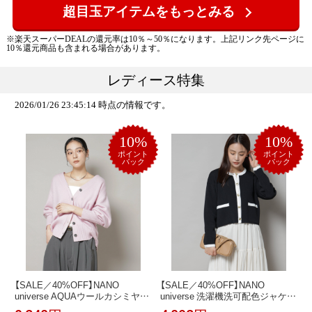
超目玉アイテムをもっとみる
※楽天スーパーDEALの還元率は10％～50％になります。上記リンク先ページに
10％還元商品も含まれる場合があります。
レディース特集
2026/01/26 23:45:14 時点の情報です。
10%
10%
ポイント
ポイント
バック
バック
【SALE／40%OFF】NANO
【SALE／40%OFF】NANO
universe AQUAウールカシミヤV
universe 洗濯機洗可配色ジャケッ
ネックカーディガン ナノユニバ
トカーディガン ナノユニバース