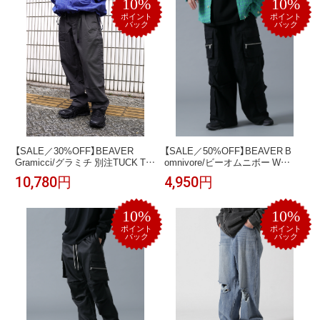
10%
10%
ポイント
ポイント
バック
バック
【SALE／30%OFF】BEAVER
【SALE／50%OFF】BEAVER B
Gramicci/グラミチ 別注TUCK T/C
omnivore/ビーオムニボー W
TWILL PANTS 別注タックT/Cツ
POCKET CARGO PANTS ビーバ
10,780円
4,950円
イルパンツ ビーバー パンツ その
ー パンツ その他のパンツ カーキ
他のパンツ グレー ブラック【送料
グリーン ブラック【送料無料】
無料】
10%
10%
ポイント
ポイント
バック
バック