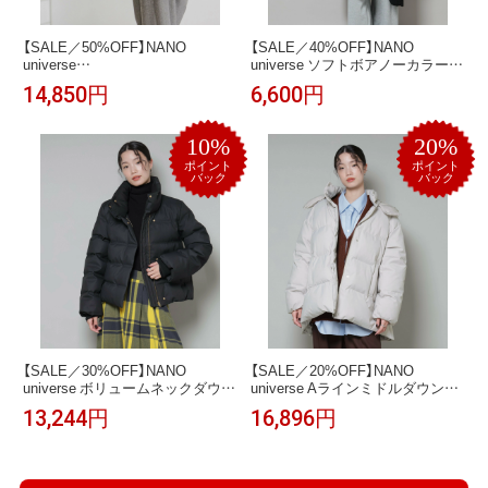
【SALE／50%OFF】NANO
【SALE／40%OFF】NANO
universe
universe ソフトボアノーカラーコ
ETHERMALOFT(R)AEROGEL 中
ート ナノユニバース ジャケッ
14,850円
6,600円
綿フードコクーンコート ナノユ
ト・アウター その他のジャケッ
ニバース ジャケット・アウター
ト・アウター ホワイト ブラック
その他のジャケット・アウター
カーキグリーン【送料無料】
10%
20%
ベージュ ブラック【送料無料】
ポイント
ポイント
バック
バック
【SALE／30%OFF】NANO
【SALE／20%OFF】NANO
universe ボリュームネックダウン
universe Aラインミドルダウンコ
ショートコート ナノユニバース
ート ナノユニバース ジャケッ
13,244円
16,896円
ジャケット・アウター ダウンジ
ト・アウター ダウンジャケッ
ャケット・ダウンベスト ブラッ
ト・ダウンベスト グレー ブラッ
ク ホワイト ベージュ【送料無料】
ク カーキグリーン【送料無料】