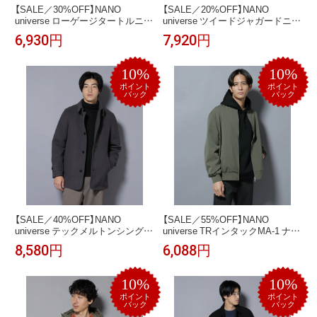
【SALE／30%OFF】NANO
【SALE／20%OFF】NANO
universe ローゲージタートルニッ
universe ツイードジャガードニッ
ト ナノユニバース トップス ニッ
ト ナノユニバース トップス ニッ
6,930円
7,920円
ト グレー ブラック ホワイト【送
ト ブラウン ブラック ベージュ
料無料】
【送料無料】
10%
10%
ポイント
ポイント
バック
バック
【SALE／40%OFF】NANO
【SALE／55%OFF】NANO
universe テックメルトンシングル
universe TRインタックMA-1 ナノ
コート ナノユニバース ジャケッ
ユニバース ジャケット・アウタ
8,580円
6,088円
ト・アウター その他のジャケッ
ー ブルゾン・ジャンパー グレー
ト・アウター ブラック グレー ネ
ブラック カーキグリーン【送料無
イビー【送料無料】
料】
10%
10%
ポイント
ポイント
バック
バック