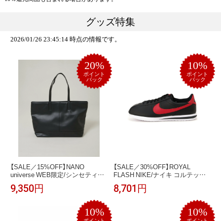
グッズ特集
2026/01/26 23:45:14 時点の情報です。
20%
10%
ポイント
ポイント
バック
バック
【SALE／15%OFF】NANO
【SALE／30%OFF】ROYAL
universe WEB限定/シンセティッ
FLASH NIKE/ナイキ コルテッツ
クレザートートバック ナノユニ
レザー ロイヤルフラッシュ シュ
9,350円
8,701円
バース バッグ その他のバッグ ブ
ーズ・靴 スニーカー ブラック【送
ラック ブラウン ネイビー【送料無
料無料】
料】
10%
10%
ポイント
ポイント