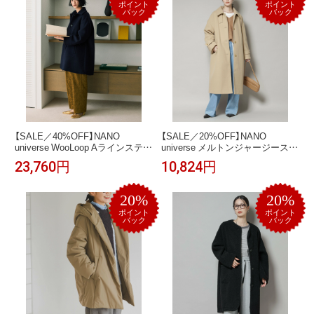
ポイント
ポイント
バック
バック
【SALE／40%OFF】NANO
【SALE／20%OFF】NANO
universe WooLoop Aラインステン
universe メルトンジャージーステ
カラーミドルコート ナノユニバ
ンカラーコート ナノユニバース
23,760円
10,824円
ース ジャケット・アウター その
ジャケット・アウター その他の
他のジャケット・アウター ネイ
ジャケット・アウター ベージュ
ビー ブラウン ベージュ【送料無
ブラウン ネイビー【送料無料】
20%
20%
料】
ポイント
ポイント
バック
バック