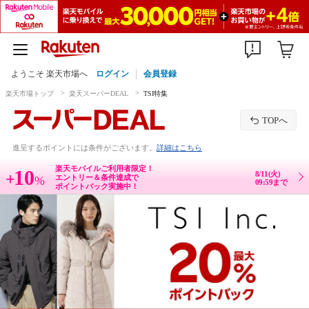
ようこそ 楽天市場へ
ログイン
会員登録
楽天市場トップ
楽天スーパーDEAL
TSI特集
TOPへ
進呈するポイントには条件がございます。
詳細はこちら
楽天モバイルご利用者限定！
10
8/11(火)
+
エントリー＆条件達成で
%
09:59まで
ポイントバック実施中！