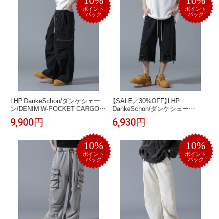
10%
10%
キグリーン ブラック【送料無料】
ポイント
ポイント
バック
バック
LHP DankeSchon/ダンケシェー
【SALE／30%OFF】LHP
ン/DENIM W-POCKET CARGO
DankeSchon/ダンケシェー
PANTS エルエイチピー パンツ そ
ン/DESTROY DENIM SHORTS
9,900円
6,930円
の他のパンツ グレー ブラック【送
エルエイチピー パンツ その他の
料無料】
パンツ ブラック グレー【送料無
料】
10%
10%
ポイント
ポイント
バック
バック