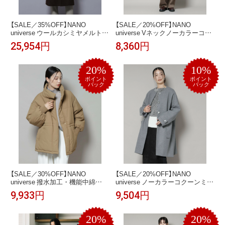
【SALE／35%OFF】NANO
【SALE／20%OFF】NANO
universe ウールカシミヤメルトン
universe Vネックノーカラーコー
ダブルコート ナノユニバース ジ
ト ナノユニバース ジャケット・
25,954円
8,360円
ャケット・アウター その他のジ
アウター その他のジャケット・
ャケット・アウター ネイビー ブ
アウター ベージュ ブラック ブラ
ラウン グレー【送料無料】
ウン【送料無料】
20%
10%
ポイント
ポイント
バック
バック
【SALE／30%OFF】NANO
【SALE／20%OFF】NANO
universe 撥水加工・機能中綿
universe ノーカラーコクーンミド
2wayベスト&スタンドジップブル
ルコート ナノユニバース ジャケ
9,933円
9,504円
ゾン ナノユニバース ジャケッ
ット・アウター その他のジャケ
ト・アウター その他のジャケッ
ット・アウター ホワイト ブラッ
ト・アウター ブラウン ブラック
ク グレー【送料無料】
20%
20%
ベージュ【送料無料】