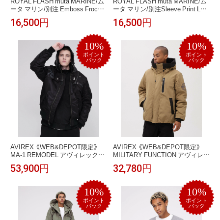
ROYAL FLASH muta MARINE/ム
ROYAL FLASH muta MARINE/ム
ータ マリン/別注 Emboss Frocky
ータ マリン/別注Sleeve Print LS
LS TEE ロイヤルフラッシュ トッ
Tee ロイヤルフラッシュ トップス
16,500円
16,500円
プス カットソー・Tシャツ ブラッ
カットソー・Tシャツ ホワイト ブ
ク ホワイト【送料無料】
ラック【送料無料】
10%
10%
ポイント
ポイント
バック
バック
AVIREX 《WEB&DEPOT限定》
AVIREX 《WEB&DEPOT限定》
MA-1 REMODEL アヴィレックス
MILITARY FUNCTION アヴィレッ
ジャケット・アウター ブルゾ
クス ジャケット・アウター ダウ
53,900円
32,780円
ン・ジャンパー カーキグリーン
ンジャケット・ダウンベスト グ
グレー ブラック グリーン レッド
レー レッド ネイビー グリーン ベ
【送料無料】
ージュ ブラック【送料無料】
10%
10%
ポイント
ポイント
バック
バック