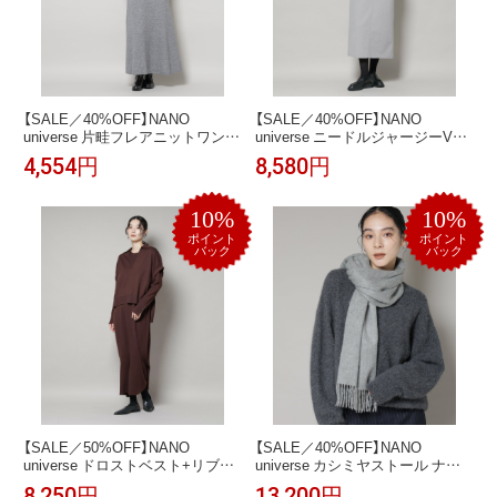
【SALE／40%OFF】NANO
【SALE／40%OFF】NANO
universe 片畦フレアニットワンピ
universe ニードルジャージーVネ
ース ナノユニバース ワンピー
ックワンピース ナノユニバース
4,554円
8,580円
ス・ドレス ワンピース グレー ワ
ワンピース・ドレス ワンピース
インレッド ネイビー【送料無料】
ベージュ グレー ブラウン【送料無
料】
10%
10%
ポイント
ポイント
バック
バック
【SALE／50%OFF】NANO
【SALE／40%OFF】NANO
universe ドロストベスト+リブニ
universe カシミヤストール ナノ
ットワンピースセット ナノユニ
ユニバース ファッション雑貨 マ
8,250円
13,200円