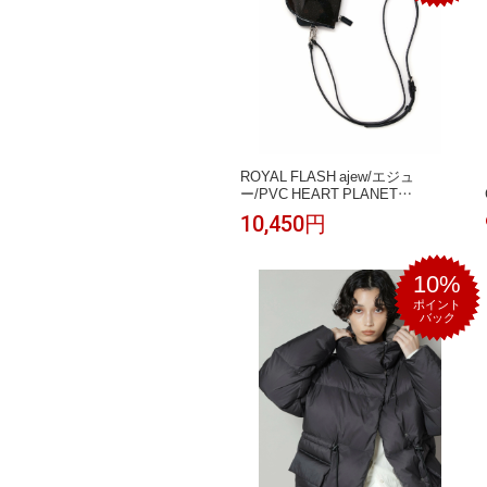
ROYAL FLASH ajew/エジュ
ー/PVC HEART PLANET
POCKET CASE/i Phone16_16Pro
10,450円
ロイヤルフラッシュ ファッション
雑貨 その他のファッション雑貨 ブ
ラック シルバー ピンク【送料無
料】
10%
ポイント
バック