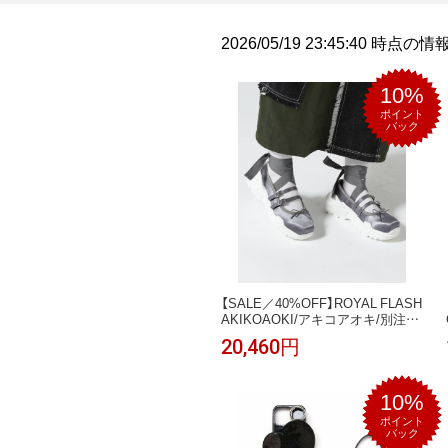
2026/05/19 23:45:40 時点
10%
ポイント
バック
【SALE／40%OFF】ROYAL FLASH
AKIKOAOKI/アキコアオキ/別注
Giselle - satin ロイヤルフラッシュ
20,460円
シューズ・靴 その他のシューズ・
靴 グレー【送料無料】
10%
ポイント
バック