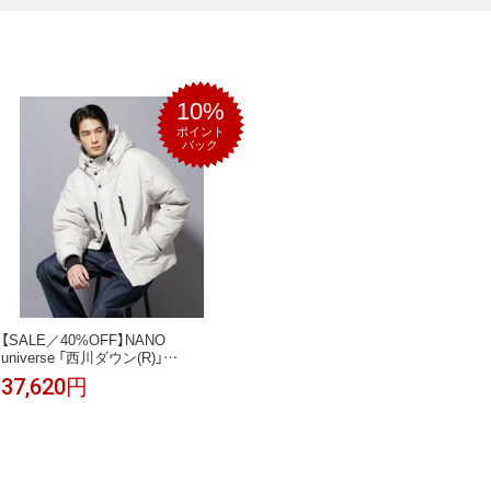
10%
ポイント
バック
【SALE／40%OFF】NANO
universe 「西川ダウン(R)」
SOLOTEXショートダウン ナノユ
37,620円
ニバース ジャケット・アウター ダ
ウンジャケット・ダウンベスト グ
レー ホワイト ブラック【送料無
料】