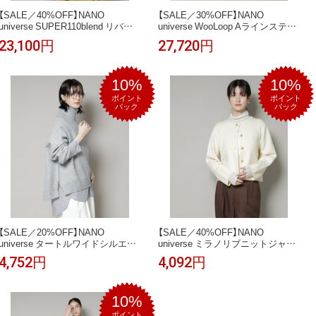
【SALE／40%OFF】NANO
【SALE／30%OFF】NANO
universe SUPER110blend リバー
universe WooLoop Aラインステン
ショールミディコート ナノユニバ
カラーミドルコート ナノユニバー
23,100円
27,720円
ース ジャケット・アウター その他
ス ジャケット・アウター その他の
のジャケット・アウター ホワイト
ジャケット・アウター ネイビー ブ
ブルー ブラック【送料無料】
ラウン ベージュ【送料無料】
10%
10%
ポイント
ポイント
バック
バック
【SALE／20%OFF】NANO
【SALE／40%OFF】NANO
universe タートルワイドシルエッ
universe ミラノリブニットジャケ
ト圧縮ニット ナノユニバース トッ
ット ナノユニバース トップス ニ
4,752円
4,092円
プス ニット グレー ベージュ【送料
ット ブラック ホワイト ネイビー
無料】
【送料無料】
10%
ポイント