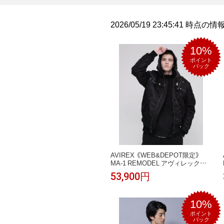
2026/05/19 23:45:41 時点
10%
ポイント
バック
AVIREX 《WEB&DEPOT限定》
MA-1 REMODEL アヴィレックス
ジャケット・アウター ブルゾン・
53,900円
ジャンパー カーキグリーン グレー
ブラック グリーン レッド【送料無
料】
10%
ポイント
バック