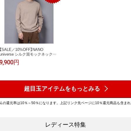
【SALE／10%OFF】NANO
universe シルク混モックネックニ
ット ナノユニバース トップス ニ
9,900円
ット ブラック グレー ベージュ グ
リーン【送料無料】
超目玉アイテムをもっとみる
ALの還元率は10％～50％になります。上記リンク先ページに10％還元商品も含ま
レディース特集