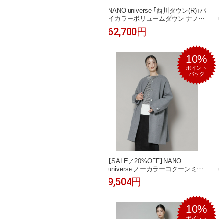
NANO universe 「西川ダウン(R)」バ
イカラーボリュームダウン ナノユ
ニバース ジャケット・アウター ダ
62,700円
ウンジャケット・ダウンベスト ブ
ラウン ブラック【送料無料】
10%
ポイント
バック
【SALE／20%OFF】NANO
universe ノーカラーコクーンミド
ルコート ナノユニバース ジャケッ
9,504円
ト・アウター その他のジャケッ
ト・アウター ホワイト ブラック
グレー【送料無料】
10%
ポイント