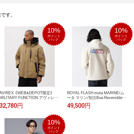
の情報です。
10%
10%
ポイント
ポイント
バック
バック
AVIREX 《WEB&DEPOT限定》
ROYAL FLASH muta MARINE/ム
MILITARY FUNCTION アヴィレッ
ータ マリン/別注Boa Reversible
クス ジャケット・アウター ダウン
Blouson ロイヤルフラッシュ ジャ
32,780円
49,500円
ジャケット・ダウンベスト グレー
ケット・アウター ブルゾン・ジャ
レッド ネイビー グリーン ベージ
ンパー ホワイト ブラック【送料無
ュ ブラック【送料無料】
料】
10%
ポイント
バック