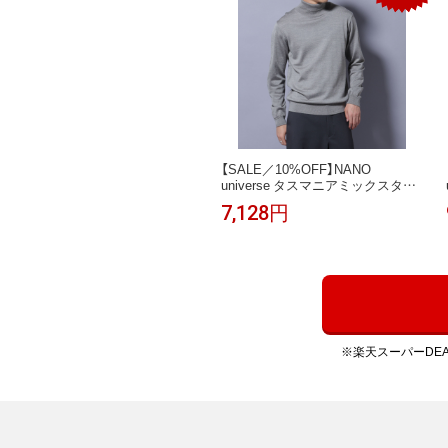
【SALE／10%OFF】NANO
universe タスマニアミックスター
トルニット ナノユニバース トップ
7,128円
ス ニット ブラック グレー ネイビ
ー ブラウン【送料無料】
※楽天スーパーDE