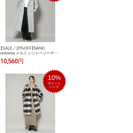
【SALE／20%OFF】NANO
universe メルトンジャージーチェ
スターロングコート ナノユニバー
10,560円
ス ジャケット・アウター その他の
ジャケット・アウター ブラック グ
レー ベージュ【送料無料】
10%
ポイント
バック