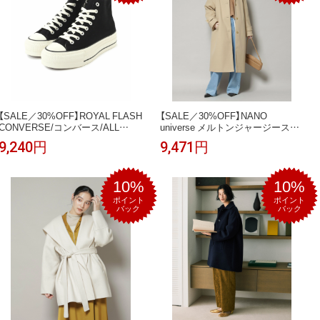
【SALE／30%OFF】ROYAL FLASH
【SALE／30%OFF】NANO
CONVERSE/コンバース/ALL
universe メルトンジャージーステ
STAR LIFTED OVERTAPE HI ロイ
ンカラーコート ナノユニバース ジ
9,240円
9,471円
ヤルフラッシュ シューズ・靴 スニ
ャケット・アウター その他のジャ
ーカー ブラック【送料無料】
ケット・アウター ベージュ ブラウ
ン ネイビー【送料無料】
10%
10%
ポイント
ポイント
バック
バック