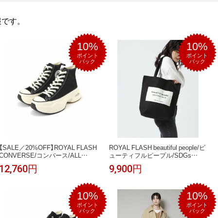
の情報です。
10%
10%
ポイント
ポイント
バック
バック
【SALE／20%OFF】ROYAL FLASH
ROYAL FLASH beautiful people/ビ
CONVERSE/コンバース/ALL
ューティフルピープル/SDGs
STAR SURGETRAINER HI ロイヤ
name tag tote bag ロイヤルフラッ
12,760円
9,900円
ルフラッシュ シューズ・靴 スニー
シュ バッグ その他のバッグ ブラ
カー ホワイト ブラック【送料無
ック ホワイト ネイビー グレー【送
料】
料無料】
10%
10%
ポイント
ポイント
バック
バック