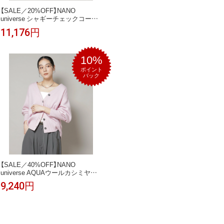
【SALE／20%OFF】NANO
universe シャギーチェックコート
ナノユニバース ジャケット・アウ
11,176円
ター その他のジャケット・アウタ
ー ブラック ブラウン【送料無料】
10%
ポイント
バック
【SALE／40%OFF】NANO
universe AQUAウールカシミヤV
ネックカーディガン ナノユニバー
9,240円
ス トップス ニット ホワイト グレ
ー ピンク ブラウン【送料無料】