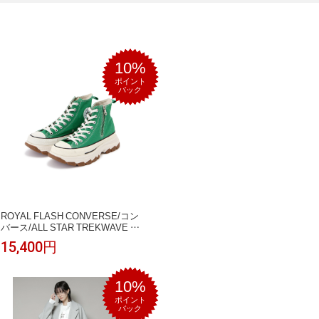
10%
ポイント
バック
ROYAL FLASH CONVERSE/コン
バース/ALL STAR TREKWAVE Z
HI ロイヤルフラッシュ シューズ・
15,400円
靴 スニーカー グリーン ホワイト
【送料無料】
10%
ポイント
バック