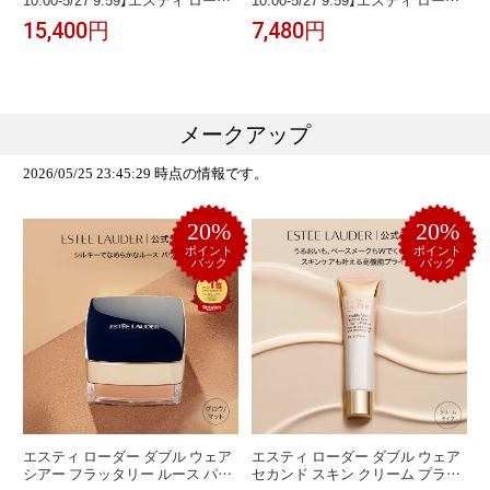
ー シュープリーム プラス ブライ
ー アドバンス ナイト クレンジン
15,400円
7,480円
ト RP クリーム ＜リフィル＞
グ ジュレ ESTEE LAUDER | メイ
ESTEE LAUDER | 詰め替え 保湿
ク落とし 化粧落とし クレンジン
クリーム 顔 フェイスクリーム
グジェル ジェル メーク落とし
メークアップ
2026/05/25 23:45:29 時点の情報です。
20%
20%
ポイント
ポイント
バック
バック
エスティ ローダー ダブル ウェア
エスティ ローダー ダブル ウェア
シアー フラッタリー ルース パウ
セカンド スキン クリーム プライ