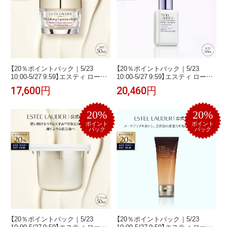
【20％ポイントバック｜5/23
【20％ポイントバック｜5/23
10:00-5/27 9:59】エスティ ローダ
10:00-5/27 9:59】エスティ ローダ
ー シュープリーム プラス ブライ
ー パーフェクショニスト プロ ブ
17,600円
20,460円
ト RP クリーム ESTEE LAUDER |
ライト セラム N 50mL ESTEE
保湿クリーム 顔 フェイスクリー
LAUDER | 美容液 乾燥 保湿 ブラ
ム ブライトニング
イトニング 保湿美容液 スキンケ
20%
20%
ア 乾燥肌 うるおい
ポイント
ポイント
バック
バック
【20％ポイントバック｜5/23
【20％ポイントバック｜5/23
10:00-5/27 9:59】エスティ ローダ
10:00-5/27 9:59】エスティ ローダ