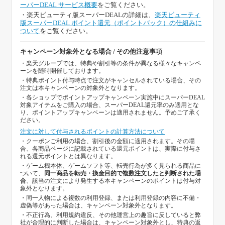
ーパーDEAL サービス概要
をご覧ください。
・楽天ビューティ版スーパーDEALの詳細は、
楽天ビューティ
版スーパーDEAL ポイント還元（ポイントバック）の仕組みに
ついて
をご覧ください。
キャンペーン対象外となる場合 / その他注意事項
・楽天グループでは、特典や割引等の条件が異なる様々なキャンペ
ーンを随時開催しております。
・特典ポイント付与時点で注文がキャンセルされている場合、その
注文は本キャンペーンの対象外となります。
・各ショップでポイントアップキャンペーン実施中にスーパーDEAL
対象アイテムをご購入の場合、スーパーDEAL還元率のみ適用とな
り、ポイントアップキャンペーンは適用されません。予めご了承く
ださい。
注文に対して付与されるポイントの計算方法について
・クーポンご利用の場合、割引後の金額に適用されます。その場
合、各商品ページに記載されている還元ポイントは、実際に付与さ
れる還元ポイントとは異なります。
・ゲーム機本体、ゲームソフト等、転売行為が多く見られる商品に
ついて、
同一商品を転売・換金目的で複数注文したと判断された場
合
、該当の注文により発生する本キャンペーンのポイントは付与対
象外となります。
・同一人物による複数の利用登録、または利用登録の内容に不備・
虚偽等があった場合は、キャンペーン対象外となります。
・不正行為、利用規約違反、その他運営上の趣旨に反していると弊
社が合理的に判断した場合は、キャンペーン対象外とし、特典の返