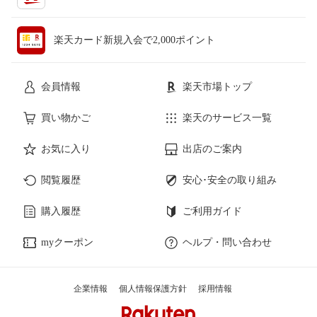
ペット・ペットグッズ
CD・DVD
楽天カード新規入会で2,000ポイント
花・ガーデン・DIY
ホビー
会員情報
楽天市場トップ
サービス・リフォーム
楽器・音響機器
買い物かご
楽天のサービス一覧
お気に入り
出店のご案内
本・雑誌・コミック
閲覧履歴
安心･安全の取り組み
購入履歴
ご利用ガイド
myクーポン
ヘルプ・問い合わせ
企業情報
個人情報保護方針
採用情報