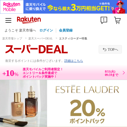
ようこそ 楽天市場へ
ログイン
会員登録
楽天市場トップ
楽天スーパーDEAL
エスティローダー特集
TOPへ
進呈するポイントには条件がございます。
詳細はこちら
楽天モバイルご利用者限定！
10
8/11(火)
+
エントリー＆条件達成で
%
09:59まで
ポイントバック実施中！