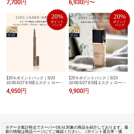
7,700円
6,930円〜
イナミック ディフェンス UV ミル
ブラー クッション メークアップ
ク ESTEE LAUDER | 化粧下地 日
（クッションファンデ）（選べる本
焼け止め UVケア 下地乳液 敏感肌
体orリフィル） ESTEE LAUDER
20%
20%
ポイント
ポイント
バック
バック
【20％ポイントバック｜5/23
【20％ポイントバック｜5/23
10:00-5/27 9:59】エスティ ローダ
10:00-5/27 9:59】エスティ ローダ
ー オール イン ワン スタイラー ブ
ー フューチャリスト アクア ブリ
4,950円
9,900円
ロー パーフェクト 3D ESTEE
リアンス メークアップ インテン
LAUDER | アイブロー アイブロウ
ス モイスチャー ESTEE LAUDER
眉 眉毛 ペンシル
| リキッド ファンデーション
※データ集計時点でスーパーDEAL対象の商品を紹介しております。最
新の情報は商品ページにてご確認ください。（ポイント還元率・価