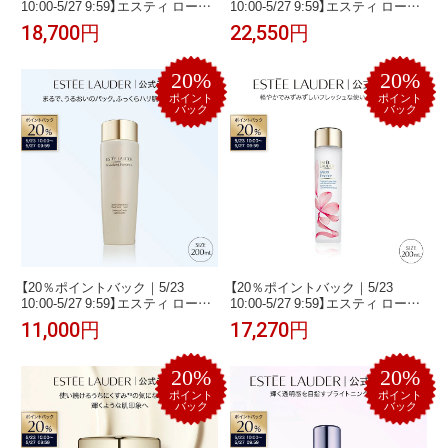
10:00-5/27 9:59】エスティ ローダ
10:00-5/27 9:59】エスティ ローダ
ー アドバンス ナイト リペア オー
ー シュープリーム プラス ナイト
18,700円
22,550円
バーナイト トリートメント
バウンス クリーム (75mL) ESTEE
ESTEE LAUDER | マスク 乾燥 ハ
LAUDER | 夜用 保湿クリーム 顔
リ 夜間美容 スペシャルケア
フェイスクリーム
20%
20%
ポイント
ポイント
バック
バック
【20％ポイントバック｜5/23
【20％ポイントバック｜5/23
10:00-5/27 9:59】エスティ ローダ
10:00-5/27 9:59】エスティ ローダ
ー シュープリーム プラス トリー
ー マイクロ エッセンス ローショ
11,000円
17,270円
トメント ローション ESTEE
ン フレッシュ SF 200mL ESTEE
LAUDER | 化粧水 スキンケア 乾燥
LAUDER | 化粧水 肌荒れ スキンケ
肌 乾燥 保湿 うるおい
ア 肌荒れケア 乾燥肌 乾燥
20%
20%
ポイント
ポイント
バック
バック