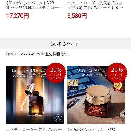
【20％ポイントバック｜5/23
エスティ ローダー 楽天公式ショ
10:00-5/27 9:59】エスティ ローダ
ップ限定 アドバンス ナイト クレ
ー マイクロ エッセンス ローショ
ンジング バーム セット ESTEE
17,270円
8,580円
ン BF 200mL ESTEE LAUDER |
LAUDER | 美容液 クレンザー メイ
化粧水 保湿 肌荒れ 乾燥 乾燥肌 美
ク落とし
容化粧水 保湿化粧水 美容液
スキンケア
2026/05/25 23:45:29 時点の情報です。
20%
20%
ポイント
ポイント
バック
バック
エスティ ローダー アドバンス ナ
【20％ポイントバック｜5/23