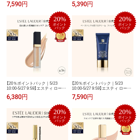
ダー ESTEE LAUDER | フェース
マー ESTEE LAUDER | 化粧下地
7,590円
5,390円
パウダー フェイスパウダー ツヤ
毛穴カバー UV ベースメイク 日焼
肌
け止め 脂性肌
20%
20%
ポイント
ポイント
バック
バック
【20％ポイントバック｜5/23
【20％ポイントバック｜5/23
10:00-5/27 9:59】エスティ ローダ
10:00-5/27 9:59】エスティ ローダ
ー フューチャリスト ソフト タッ
ー ダブル ウェア マキシマム カバ
6,380円
7,590円
チ ブライトニング スキンシーラ
ー メークアップ SPF 15 ESTEE
ー ESTEE LAUDER | スキンケア
LAUDER | ダブルウェア ファンデ
コンシーラー カバー力 アイケア
ーション
20%
20%
ポイント
ポイント
バック
バック