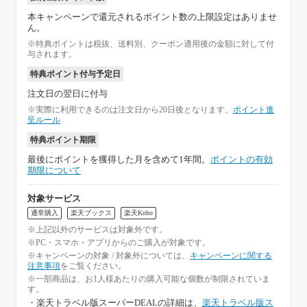
本キャンペーンで還元されるポイント数の上限設定はありませ
ん。
※特典ポイントは税抜、送料別、クーポン適用後の金額に対して付
与されます。
特典ポイント付与予定日
注文日の翌日に付与
※実際に利用できるのは注文日から20日後となります。
ポイント進
呈ルール
特典ポイント期限
最後にポイントを獲得した月を含めて1年間。
ポイントの有効
期限について
対象サービス
通常購入
楽天ブックス
楽天Kobo
※上記以外のサービスは対象外です。
※PC・スマホ・アプリからのご購入が対象です。
※キャンペーンの対象 / 対象外については、
キャンペーンに関する
注意事項
をご覧ください。
※一部商品は、お1人様あたりの購入可能な個数が制限されていま
す。
・楽天トラベル版スーパーDEALの詳細は、
楽天トラベル版ス