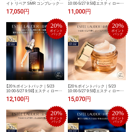
イト リペア SMR コンプレックス
10:00-5/27 9:59】エスティ ローダ
（50mL） ESTEE LAUDER | 1滴の
ー アドバンス ナイト リペア アイ
17,050円
11,000円
力 1本の感動 エイジングケア う
ジェル SMR コンプレックス
るおい 【BB対象】
ESTEE LAUDER | 目もと用ジェ
ル アイケア クリーム 目元ケア
20%
20%
ポイント
ポイント
バック
バック
【20％ポイントバック｜5/23
【20％ポイントバック｜5/23
10:00-5/27 9:59】エスティ ローダ
10:00-5/27 9:59】エスティ ローダ
ー アドバンス ナイト リペア SMR
ー シュープリーム プラス YP ク
12,100円
15,070円
コンプレックス（30mL） ESTEE
リーム（50mL） ESTEE LAUDER |
LAUDER | 1滴の力 1本の感動 エ
保湿クリーム 顔 フェイスクリー
イジングケア うるおい 美容液
ム 保湿 ハリ ハリ肌 乾燥
20%
20%
ポイント
ポイント
バック
バック