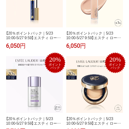
【20％ポイントバック｜5/23
【20％ポイントバック｜5/23
10:00-5/27 9:59】エスティ ローダ
10:00-5/27 9:59】エスティ ローダ
ー ダブル ウェア ゼロ スマッジ マ
ー ダブル ウェア ステイ イン プレ
6,050円
6,050円
スカラ ESTEE LAUDER | お湯オ
イス コンシーラー N ESTEE
フ お湯で落とせる ブラック 黒 ツ
LAUDER | ハイライター 保湿 崩れ
ヤ まつ毛 まつげ
ない 毛穴 リキッド
20%
20%
ポイント
ポイント
バック
バック
【20％ポイントバック｜5/23
【20％ポイントバック｜5/23
10:00-5/27 9:59】エスティ ローダ
10:00-5/27 9:59】エスティ ローダ
ー パーフェクショニスト プロ ダ
ー ダブル ウェア セカンド スキン