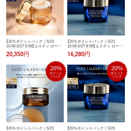
【20％ポイントバック｜5/23
【20％ポイントバック｜5/23
10:00-5/27 9:59】エスティ ローダ
10:00-5/27 9:59】エスティ ローダ
ー シュープリーム プラス YP ク
ー シュープリーム プラス ナイト
20,350円
16,280円
リーム（75mL） ESTEE LAUDER |
バウンス クリーム (50mL) ESTEE
保湿クリーム 顔 フェイスクリー
LAUDER | 夜用 保湿クリーム 顔
ム 乾燥 保湿 ハリ ハリ肌
フェイスクリーム
20%
20%
ポイント
ポイント
バック
バック
【20％ポイントバック｜5/23
【20％ポイントバック｜5/23