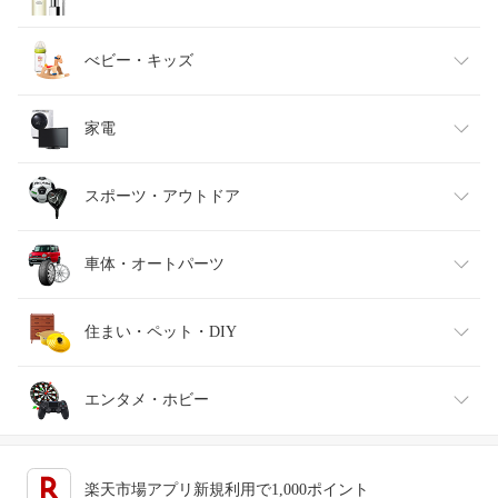
ベビーファッション
水・ソフトドリンク
ダイエット・健康
美容・コスメ・香水
べビー・キッズ
インナー・下着・ナイトウェア
ビール・洋酒
医薬品・コンタクト・介護
キッズ・ベビー・マタニティ
家電
バッグ・小物・ブランド雑貨
ワイン
おもちゃ
家電
スポーツ・アウトドア
靴
日本酒・焼酎
TV・オーディオ・カメラ
スポーツ・アウトドア
車体・オートパーツ
腕時計
スマートフォン・タブレット
ゴルフ
車用品・バイク用品
住まい・ペット・DIY
ジュエリー・アクセサリー
パソコン・周辺機器
車・バイク
インテリア・寝具・収納
エンタメ・ホビー
キッチン用品・食器・調理器具
テレビゲーム
楽天市場アプリ新規利用で1,000ポイント