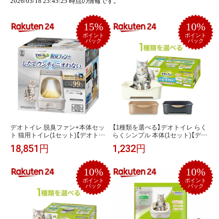
2026/05/18 23:45:25 時点の情報です。
15%
10%
ポイント
ポイント
バック
バック
デオトイレ 脱臭ファン+本体セッ
【1種類を選べる】デオトイレ らく
ト 猫用トイレ(1セット)【デオトイ
らくシンプル 本体(1セット)【デオ
レ脱臭ファン＋】[約1か月分 猫
トイレ本体】
18,851円
1,232円
砂・シート・約3か月分フィルタ
ー付]
10%
10%
ポイント
ポイント
バック
バック