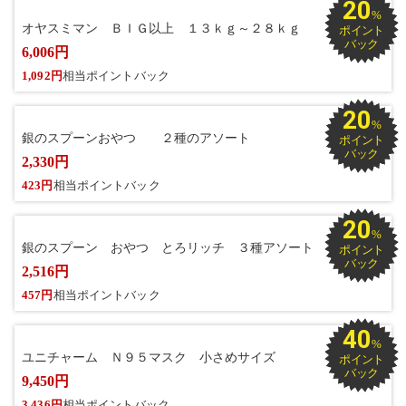
20
%
オヤスミマン ＢＩＧ以上 １３ｋｇ～２８ｋｇ
ポイント
バック
6,006円
1,092円
相当ポイントバック
20
%
銀のスプーンおやつ ２種のアソート
ポイント
バック
2,330円
423円
相当ポイントバック
20
%
銀のスプーン おやつ とろリッチ ３種アソート
ポイント
バック
2,516円
457円
相当ポイントバック
40
%
ユニチャーム Ｎ９５マスク 小さめサイズ
ポイント
バック
9,450円
3,436円
相当ポイントバック