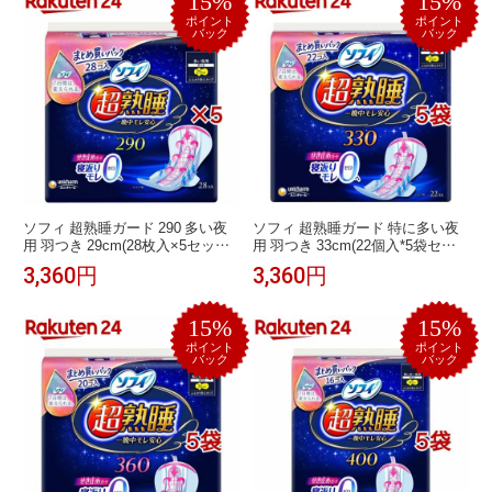
15%
15%
ポイント
ポイント
バック
バック
ソフィ 超熟睡ガード 290 多い夜
ソフィ 超熟睡ガード 特に多い夜
用 羽つき 29cm(28枚入×5セット)
用 羽つき 33cm(22個入*5袋セッ
【ソフィ超熟睡ガード】
ト)【ソフィ超熟睡ガード】
3,360円
3,360円
15%
15%
ポイント
ポイント
バック
バック