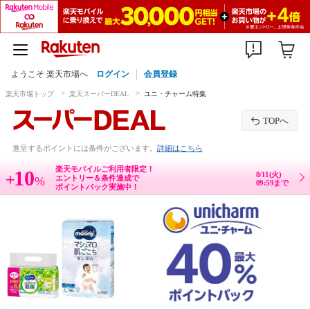
ようこそ 楽天市場へ
ログイン
会員登録
楽天市場トップ
楽天スーパーDEAL
ユニ・チャーム特集
TOPへ
進呈するポイントには条件がございます。
詳細はこちら
楽天モバイルご利用者限定！
10
8/11(火)
+
エントリー＆条件達成で
%
09:59まで
ポイントバック実施中！