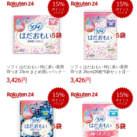
15%
15%
ポイント
ポイント
バック
バック
ソフィ はだおもい 特に多い昼用
ソフィ はだおもい 特に多い昼用
羽つき 23cm まとめ買いパック
羽つき 26cm(26枚*5袋セット)【ソ
(30枚入*5袋セット)【ソフィはだお
フィはだおもい】
3,426円
3,426円
もい】
15%
15%
ポイント
ポイント
バック
バック