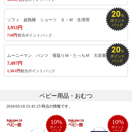
20
%
ソフィ 超熟睡 ショーツ Ｓ－Ｍ 生理用
ポイント
バック
3,953円
718円
相当ポイントバック
20
%
ムーニーマン パンツ 寝返りＭ・たっちＭ 大容量
ポイント
バック
7,497円
1,363円
相当ポイントバック
ベビー用品・おむつ
2026/05/18 23:45:25 時点の情報です。
10%
10%
ポイント
ポイント
バック
バック