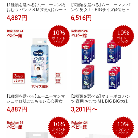
【1種類を選べる】ムーニーマン紙
【1種類を選べる】ムーニーマン パ
おむつ パンツ S M(3袋入)【ムーニ
ンツ 男女 L・BIGサイズ(4個セッ
ーマン】
ト)【ムーニーマン】[おむつ トイレ
4,887円
6,516円
ケアグッズ オムツ]
10%
10%
ポイント
ポイント
バック
バック
【1種類を選べる】ムーニーマンマ
【1種類を選べる】マミーポコ パン
シュマロ肌ごこちモレ安心男女ビ
ツ 夜用 おむつ M L BIG BIG大(1ケ
ッグ大 13kg〜28kg 紙オムツパン
ース)【マミーポコ夜用パンツ】
4,887円
3,201円〜
ツ(3個セット)【ムーニーマン】[お
むつ トイレ ケアグッズ オムツ]
10%
10%
ポイント
ポイント
バック
バック