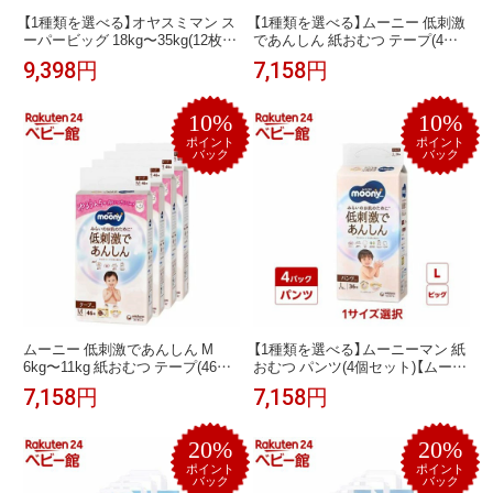
【1種類を選べる】オヤスミマン ス
【1種類を選べる】ムーニー 低刺激
ーパービッグ 18kg〜35kg(12枚入
であんしん 紙おむつ テープ(4個
×6個セット)【ムーニー オネショ
セット)【ムーニーナチュラル】[お
9,398円
7,158円
パンツ】
むつ トイレ ケアグッズ オムツ]
10%
10%
ポイント
ポイント
バック
バック
ムーニー 低刺激であんしん M
【1種類を選べる】ムーニーマン 紙
6kg〜11kg 紙おむつ テープ(46枚
おむつ パンツ(4個セット)【ムーニ
入*4個)【yb00】【yb05】【ムーニー
ーマン】[おむつ トイレ ケアグッ
7,158円
7,158円
ナチュラル】[おむつ トイレ ケア
ズ オムツ]
グッズ オムツ]
20%
20%
ポイント
ポイント
バック
バック