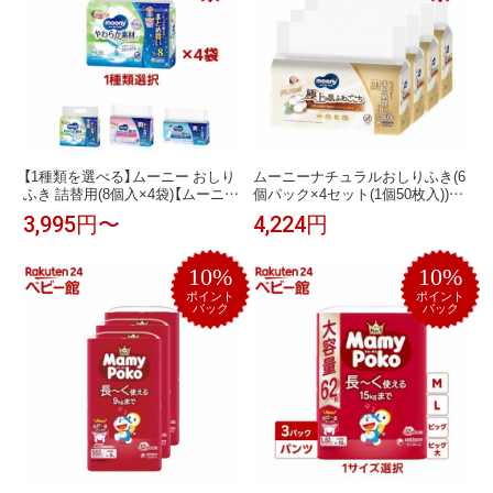
【1種類を選べる】ムーニー おしり
ムーニーナチュラルおしりふき(6
ふき 詰替用(8個入×4袋)【ムーニ
個パック×4セット(1個50枚入))
ー ベビーケアウエット】
【ムーニー ベビーケアウエット】
3,995円〜
4,224円
10%
10%
ポイント
ポイント
バック
バック