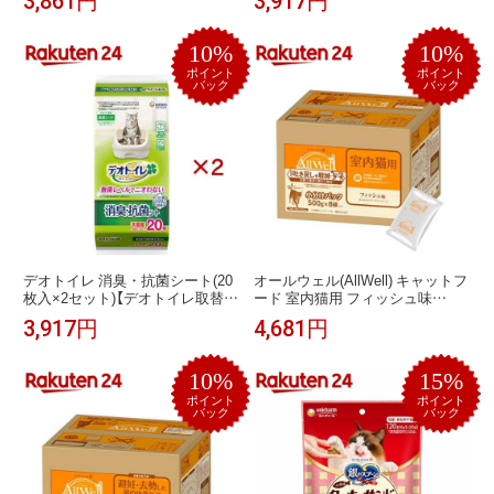
3,861円
3,917円
サンド】
10%
10%
ポイント
ポイント
バック
バック
デオトイレ 消臭・抗菌シート(20
オールウェル(AllWell) キャットフ
枚入×2セット)【デオトイレ取替シ
ード 室内猫用 フィッシュ味
ート】
(4kg(500g×8袋))【オールウェル
3,917円
4,681円
(AllWell)】[吐き戻し軽減 国産]
10%
15%
ポイント
ポイント
バック
バック