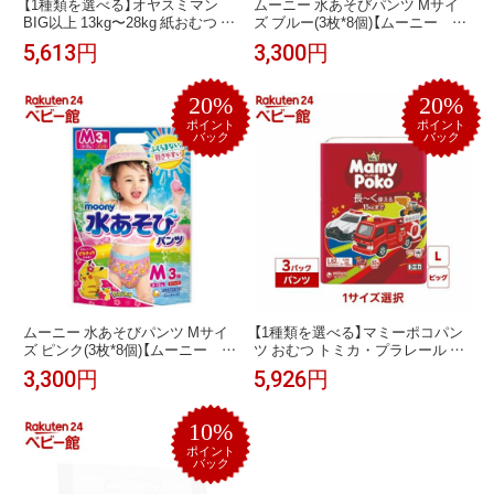
【1種類を選べる】オヤスミマン
ムーニー 水あそびパンツ Mサイ
BIG以上 13kg〜28kg 紙おむつ パ
ズ ブルー(3枚*8個)【ムーニー 水
ンツ(24枚×3個)【ムーニー オネ
あそびパンツ】
5,613円
3,300円
ショパンツ】
20%
20%
ポイント
ポイント
バック
バック
ムーニー 水あそびパンツ Mサイ
【1種類を選べる】マミーポコパン
ズ ピンク(3枚*8個)【ムーニー 水
ツ おむつ トミカ・プラレール L
あそびパンツ】
BIG(3袋セット)【マミーポコパン
3,300円
5,926円
ツ】
10%
ポイント
バック