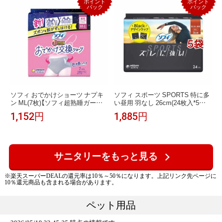
ポイント
ポイント
バック
バック
ソフィ おでかけショーツ ナプキ
ソフィ スポーツ SPORTS 特に多
ン ML(7枚)【ソフィ超熟睡ガード
い昼用 羽なし 26cm(24枚入*5袋
ショーツ】
セット)【ソフィスポーツ】
1,152円
1,885円
サニタリーをもっと見る
※楽天スーパーDEALの還元率は10％～50％になります。上記リンク先ページに
10％還元商品も含まれる場合があります。
ペット用品