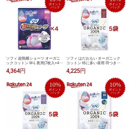
ポイント
ポイント
バック
バック
ソフィ 超熟睡ショーツ オーガニ
ソフィ はだおもい オーガニック
ックコットン M-L 夜用(7枚入×4セ
コットン 特に多い昼用 羽つき
ット)【ソフィ超熟睡ガードショー
23cm(24個入*5袋セット)【ソフィ
4,364円
4,225円
ツ】
はだおもいオーガニック】
10%
10%
ポイント
ポイント
バック
バック