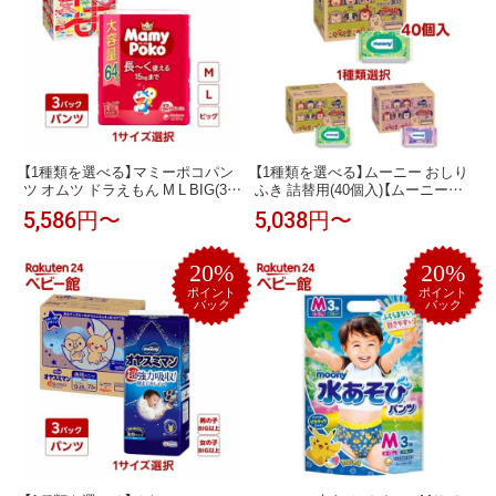
【1種類を選べる】マミーポコパン
【1種類を選べる】ムーニー おしり
ツ オムツ ドラえもん M L BIG(3
ふき 詰替用(40個入)【ムーニー
個)【マミーポコパンツ】
ベビーケアウエット】
5,586円〜
5,038円〜
20%
20%
ポイント
ポイント
バック
バック