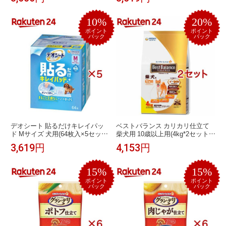
10%
20%
ポイント
ポイント
バック
バック
デオシート 貼るだけキレイパッ
ベストバランス カリカリ仕立て
ド Mサイズ 犬用(64枚入×5セット)
柴犬用 10歳以上用(4kg*2セット)
【デオシートキレイパッド】
【ベストバランス】
3,619円
4,153円
15%
15%
ポイント
ポイント
バック
バック