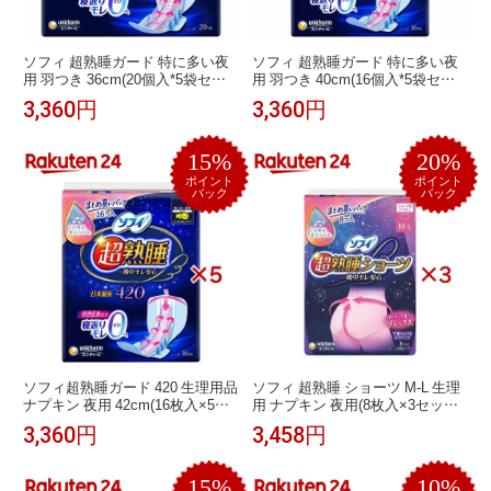
ソフィ 超熟睡ガード 特に多い夜
ソフィ 超熟睡ガード 特に多い夜
用 羽つき 36cm(20個入*5袋セッ
用 羽つき 40cm(16個入*5袋セッ
ト)【ソフィ超熟睡ガード】
ト)【ソフィ超熟睡ガード】
3,360円
3,360円
15%
20%
ポイント
ポイント
バック
バック
ソフィ超熟睡ガード 420 生理用品
ソフィ 超熟睡 ショーツ M-L 生理
ナプキン 夜用 42cm(16枚入×5セ
用 ナプキン 夜用(8枚入×3セット)
ット)【ソフィ超熟睡ガード】
【ソフィ超熟睡ガードショーツ】
3,360円
3,458円
15%
10%