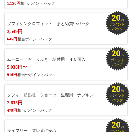
1,150円
相当ポイントバック
20
%
ソフィシンクロフィット まとめ買いパック
ポイント
バック
3,549円
645円
相当ポイントバック
20
%
ムーニー おしりふき 詰替用 ４０個入
ポイント
バック
5,038円〜
916円
相当〜ポイントバック
20
%
ソフィ 超熟睡 ショーツ 生理用 ナプキン
ポイント
バック
2,635円
479円
相当ポイントバック
20
%
ライフリー ズレずに安心
ポイント