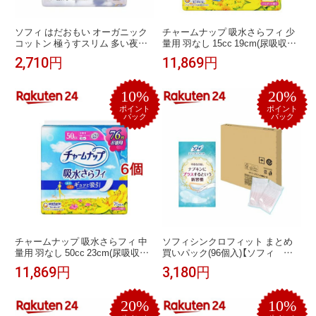
ソフィ はだおもい オーガニック
チャームナップ 吸水さらフィ 少
コットン 極うすスリム 多い夜用
量用 羽なし 15cc 19cm(尿吸収ナ
羽つき 29cm(12個入*5袋セット)
プキン)(132個入*6個セット)【チャ
2,710円
11,869円
【ソフィはだおもいオーガニック
ームナップ軽度】
極うすスリム】
10%
20%
ポイント
ポイント
バック
バック
チャームナップ 吸水さらフィ 中
ソフィシンクロフィット まとめ
量用 羽なし 50cc 23cm(尿吸収ナ
買いパック(96個入)【ソフィ シ
プキン)(76枚入*6コセット)【チャ
ンクロフィット】
11,869円
3,180円
ームナップ軽度】
20%
10%