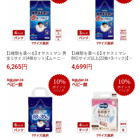
【1種類を選べる】オヤスミマン 男
【1種類を選べる】オヤスミマン
女 Lサイズ(4個セット)【ムーニ
BIGサイズ以上(22枚×3パック)【ム
ー オネショパンツ】[おむつ トイ
ーニー オネショパンツ】[おむつ
6,265円
4,699円
レ ケアグッズ オムツ]
トイレ ケアグッズ オムツ]
10%
10%
ポイント
ポイント
バック
バック