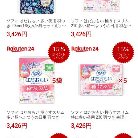
ソフィ はだおもい 多い夜用 羽つ
ソフィ はだおもい 極うすスリム
き 29cm(16枚入*5袋セット)【ソフ
210 多い昼〜ふつうの日用 羽なし
ィはだおもい】
21cm(42枚入*5袋セット)【ソフィ
3,426円
3,426円
はだおもい極うすスリム】
15%
15%
ポイント
ポイント
バック
バック
ソフィ はだおもい 極うすスリム
ソフィ はだおもい 極うすスリム
多い昼〜ふつうの日用 羽つき
特に多い昼用 230 羽つき 生理用
21cm まとめ買いパック(38枚*5袋
ナプキン(30枚入×5セット)【ソフ
3,426円
3,426円
セット)【ソフィはだおもい極うす
ィはだおもい極うすスリム】
スリム】