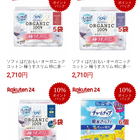
ポイント
ポイント
バック
バック
ソフィ はだおもい オーガニック
ソフィ はだおもい オーガニック
コットン 極うすスリム 特に多い
コットン 極うすスリム 特に多い
昼用 羽つき 23cm(15個入*5袋セ
昼用 羽つき 26cm(13枚入*5袋セ
2,710円
2,710円
ット)【ソフィはだおもいオーガニ
ット)【ソフィはだおもいオーガニ
ック極うすスリム】
ック極うすスリム】
10%
10%
ポイント
ポイント
バック
バック