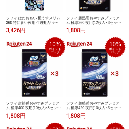
ソフィ はだおもい 極うすスリム
ソフィ 超熟睡おやすみプレミア
360 特に多い夜用 生理用品 ナプ
ム 極厚360 夜用(12枚入×3セット)
キン(16枚×5セット)【ソフィはだ
【ソフィ超熟睡Gプレミアム】
3,426円
1,808円
おもい極うすスリム】
10%
10%
ポイント
ポイント
バック
バック
ソフィ 超熟睡おやすみプレミア
ソフィ 超熟睡おやすみプレミア
ム 極厚400 夜用(10枚入×3セット)
ム 極厚420 夜用(10枚入×3セット)
【ソフィ超熟睡Gプレミアム】
【ソフィ超熟睡Gプレミアム】
1,808円
1,808円