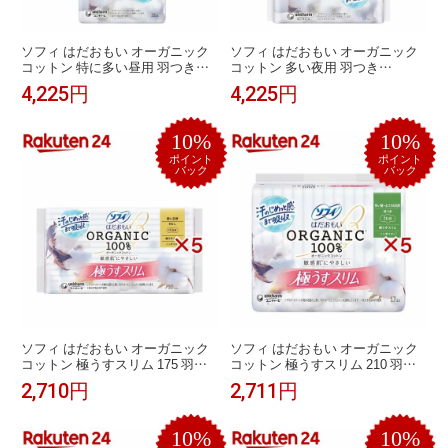
ソフィ はだおもい オーガニック
ソフィ はだおもい オーガニック
コットン 特に多い昼用 羽つき
コットン 多い夜用 羽つき
26cm(22枚入*5袋セット)【ソフィ
29cm(16個入*5袋セット)【ソフィ
4,225円
4,225円
はだおもいオーガニック】
はだおもいオーガニック】
10%
10%
ポイント
ポイント
バック
バック
ソフィ はだおもい オーガニック
ソフィ はだおもい オーガニック
コットン 極うすスリム 175 羽な
コットン 極うすスリム 210 羽つ
し 生理用(30枚入×5セット)【ソフ
き(17枚入×5セット)【ソフィはだ
2,710円
2,711円
ィはだおもいオーガニック極うす
おもいオーガニック極うすスリ
スリム】
ム】
10%
10%