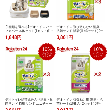
【1種類を選べる】デオトイレ ハー
デオトイレ 飛び散らない 消臭・
フカバー 本体セット(1セット)【デ
抗菌サンド 猫砂(4L×3セット)【デ
オトイレ本体】
オトイレ取替サンド】
1,848円
3,861円
10%
10%
ポイント
ポイント
バック
バック
デオトイレ緑茶成分入り消臭・抗
デオトイレ 複数ねこ用 消臭・抗
菌サンド 猫用 サンド ユニチャー
菌シート(16枚入×2セット)【デオ
ム(4L×3セット)【デオトイレ取替
トイレ取替シート】