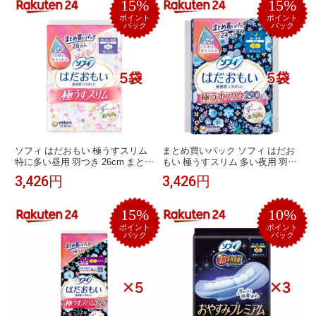
15%
15%
ポイント
ポイント
バック
バック
ソフィ はだおもい 極うすスリム
まとめ買いパック ソフィ はだお
特に多い昼用 羽つき 26cm まとめ
もい 極うすスリム 多い夜用 羽つ
買いパック(28枚*5袋セット)【ソフ
き 29cm(24枚入*5袋セット)【ソフ
3,426円
3,426円
ィはだおもい極うすスリム】
ィはだおもい極うすスリム】
15%
10%
ポイント
ポイント
バック
バック