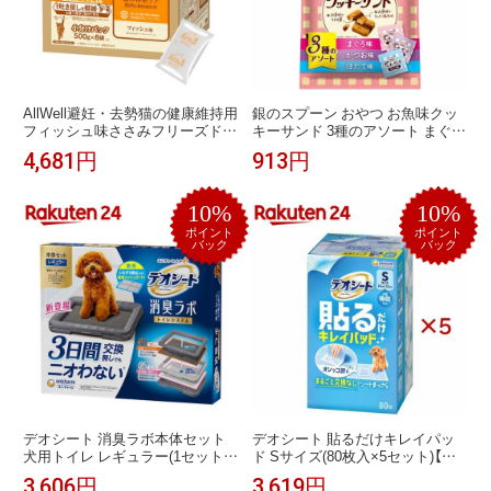
AllWell避妊・去勢猫の健康維持用
銀のスプーン おやつ お魚味クッ
フィッシュ味ささみフリーズドラ
キーサンド 3種のアソート まぐろ
イパウダー入り(4.0kg(500g×8袋)/
＆かつお＆ほたて味(120g)【銀の
4,681円
913円
小分けパック)【オールウェル
スプーン おやつ】
(AllWell)】[吐き戻し軽減 国産]
10%
10%
ポイント
ポイント
バック
バック
デオシート 消臭ラボ本体セット
デオシート 貼るだけキレイパッ
犬用トイレ レギュラー(1セット)
ド Sサイズ(80枚入×5セット)【デ
【デオシート消臭ラボ】[約2週間分
オシートキレイパッド】
3,606円
3,619円
フィルター・マット付]