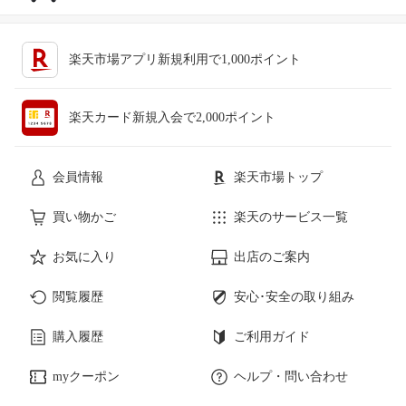
キッチン用品・食器・調理器具
テレビゲーム
楽天市場アプリ新規利用で1,000ポイント
ペット・ペットグッズ
CD・DVD
楽天カード新規入会で2,000ポイント
花・ガーデン・DIY
ホビー
会員情報
楽天市場トップ
サービス・リフォーム
楽器・音響機器
買い物かご
楽天のサービス一覧
お気に入り
出店のご案内
本・雑誌・コミック
閲覧履歴
安心･安全の取り組み
購入履歴
ご利用ガイド
myクーポン
ヘルプ・問い合わせ