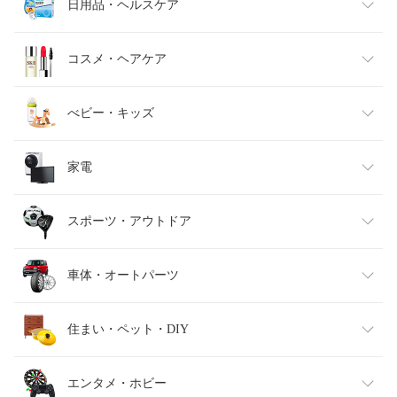
メンズファッション
食品
日用品・ヘルスケア
キッズファッション
スイーツ・お菓子
日用品雑貨・文房具・手芸
コスメ・ヘアケア
ベビーファッション
水・ソフトドリンク
ダイエット・健康
美容・コスメ・香水
べビー・キッズ
インナー・下着・ナイトウェア
ビール・洋酒
医薬品・コンタクト・介護
キッズ・ベビー・マタニティ
家電
バッグ・小物・ブランド雑貨
ワイン
おもちゃ
家電
スポーツ・アウトドア
靴
日本酒・焼酎
TV・オーディオ・カメラ
スポーツ・アウトドア
車体・オートパーツ
腕時計
スマートフォン・タブレット
ゴルフ
車用品・バイク用品
住まい・ペット・DIY
ジュエリー・アクセサリー
パソコン・周辺機器
車・バイク
インテリア・寝具・収納
エンタメ・ホビー