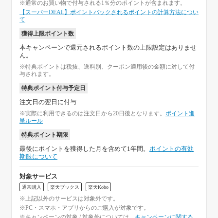
※通常のお買い物で付与される1％分のポイントが含まれます。
【スーパーDEAL】ポイントバックされるポイントの計算方法につい
て
獲得上限ポイント数
本キャンペーンで還元されるポイント数の上限設定はありませ
ん。
※特典ポイントは税抜、送料別、クーポン適用後の金額に対して付
与されます。
特典ポイント付与予定日
注文日の翌日に付与
※実際に利用できるのは注文日から20日後となります。
ポイント進
呈ルール
特典ポイント期限
最後にポイントを獲得した月を含めて1年間。
ポイントの有効
期限について
対象サービス
通常購入
楽天ブックス
楽天Kobo
※上記以外のサービスは対象外です。
※PC・スマホ・アプリからのご購入が対象です。
※キャンペーンの対象 / 対象外については、
キャンペーンに関する