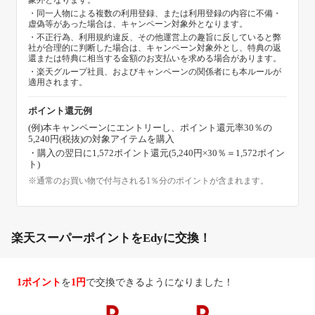
象外となります。
・同一人物による複数の利用登録、または利用登録の内容に不備・
虚偽等があった場合は、キャンペーン対象外となります。
・不正行為、利用規約違反、その他運営上の趣旨に反していると弊
社が合理的に判断した場合は、キャンペーン対象外とし、特典の返
還または特典に相当する金額のお支払いを求める場合があります。
・楽天グループ社員、およびキャンペーンの関係者にも本ルールが
適用されます。
ポイント還元例
(例)本キャンペーンにエントリーし、ポイント還元率30％の
5,240円(税抜)の対象アイテムを購入
・購入の翌日に1,572ポイント還元(5,240円×30％＝1,572ポイン
ト)
※通常のお買い物で付与される1％分のポイントが含まれます。
楽天スーパーポイントをEdyに交換！
1ポイント
を
1円
で交換できるようになりました！