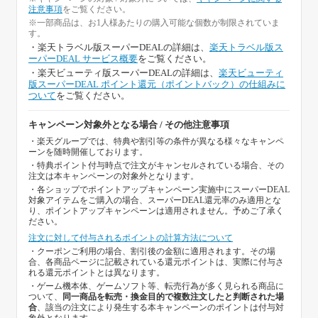
注意事項
をご覧ください。
※一部商品は、お1人様あたりの購入可能な個数が制限されていま
す。
・楽天トラベル版スーパーDEALの詳細は、
楽天トラベル版ス
ーパーDEAL サービス概要
をご覧ください。
・楽天ビューティ版スーパーDEALの詳細は、
楽天ビューティ
版スーパーDEAL ポイント還元（ポイントバック）の仕組みに
ついて
をご覧ください。
キャンペーン対象外となる場合 / その他注意事項
・楽天グループでは、特典や割引等の条件が異なる様々なキャンペ
ーンを随時開催しております。
・特典ポイント付与時点で注文がキャンセルされている場合、その
注文は本キャンペーンの対象外となります。
・各ショップでポイントアップキャンペーン実施中にスーパーDEAL
対象アイテムをご購入の場合、スーパーDEAL還元率のみ適用とな
り、ポイントアップキャンペーンは適用されません。予めご了承く
ださい。
注文に対して付与されるポイントの計算方法について
・クーポンご利用の場合、割引後の金額に適用されます。その場
合、各商品ページに記載されている還元ポイントは、実際に付与さ
れる還元ポイントとは異なります。
・ゲーム機本体、ゲームソフト等、転売行為が多く見られる商品に
ついて、
同一商品を転売・換金目的で複数注文したと判断された場
合
、該当の注文により発生する本キャンペーンのポイントは付与対