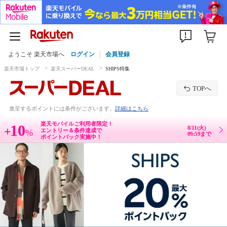
ようこそ 楽天市場へ
ログイン
会員登録
楽天市場トップ
楽天スーパーDEAL
SHIPS特集
TOPへ
進呈するポイントには条件がございます。
詳細はこちら
楽天モバイルご利用者限定！
10
8/11(火)
+
エントリー＆条件達成で
%
09:59まで
ポイントバック実施中！