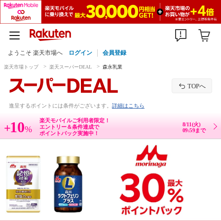
ようこそ 楽天市場へ
ログイン
会員登録
楽天市場トップ
楽天スーパーDEAL
森永乳業
TOPへ
進呈するポイントには条件がございます。
詳細はこちら
楽天モバイルご利用者限定！
10
8/11(火)
+
エントリー＆条件達成で
%
09:59まで
ポイントバック実施中！