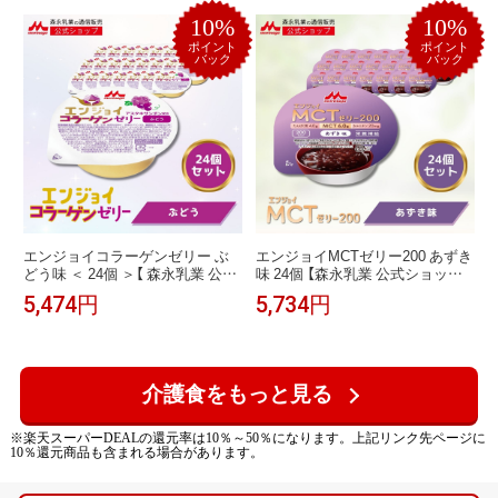
カロリーゼリー たんぱく質 介護
つレモン シールド乳酸菌 食物繊
10%
10%
BCAA アミノ酸 りんご もも みか
維 エネルギー 特別用途食品 やわ
ん バナナ いちご ヨーグルト
らか食 おやつ スイーツ 柔らかい
ポイント
ポイント
バック
バック
エンジョイコラーゲンゼリー ぶ
エンジョイMCTゼリー200 あずき
どう味 ＜ 24個 ＞【 森永乳業 公式
味 24個 【森永乳業 公式ショップ】
ショップ】 介護食 ゼリー おいし
介護食 ゼリー MCT あずき 中鎖脂
5,474円
5,734円
い カップ ハイカロリー 高カロリ
肪酸 カルニチン 長期保存 おいし
ー コラーゲン アスタキサンチン
い カップ 200kcal ハイカロリー
コラーゲンペプチド 亜鉛 栄養機
高カロリー おかず ゼリー状 ゼリ
能食品 ぶどう
ー菓子 高カロリーゼリー やわら
か食 おやつ スイーツ やわらか 柔
介護食をもっと見る
らかい
※楽天スーパーDEALの還元率は10％～50％になります。上記リンク先ページに
10％還元商品も含まれる場合があります。