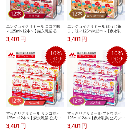
エンジョイクリミール ココア味
エンジョイクリミール ほうじ茶
＜125ml×12本＞【 森永乳業 公式
ラテ味＜125ml×12本＞ 【森永乳業
ショップ】 高齢者 栄養補助食品
公式ショップ】 高齢者 栄養補助食
3,401円
3,401円
流動食 介護食 ドリンク 栄養補給
品 流動食 介護食 ドリンク 栄養補
飲料 栄養ドリンク 栄養補助飲料
給 飲料 栄養ドリンク 栄養補助飲
食事 栄養 おやつ たんぱく質 食欲
料 食事 栄養 おやつ たんぱく質 プ
10%
10%
不振 ミネラル 乳酸菌 ビタミン シ
ロテイン 食欲不振 ミネラル 乳酸
ールド乳酸菌 セット おいしい
菌 ビタミン シールド乳酸菌 セッ
ポイント
ポイント
バック
バック
ト
すっきりクリミール リンゴ味＜
すっきりクリミール ブドウ味＜
125ml×12本＞【 森永乳業 公式シ
125ml×12本＞【森永乳業 公式ショ
ョップ】 高齢者 栄養補助食品 流
ップ】 高齢者 栄養補助食品 流動
3,401円
3,401円
動食 介護食 ドリンク ジュース 栄
食 介護食 ドリンク ジュース 栄養