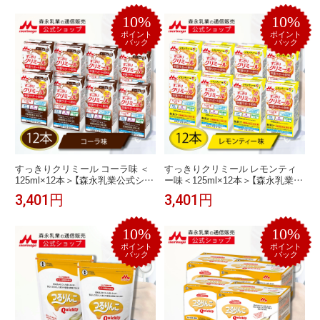
養補給 食 飲料 栄養ドリンク クリ
補給 食 飲料 栄養ドリンク 栄養補
ミール 栄養補助飲料 食事 栄養 お
助飲料 食事 栄養 おやつ 高カロリ
10%
10%
やつ 高カロリー たんぱく質 食欲
ー 高たんぱく 食欲不振 プロテイ
不振 ミネラル 乳酸菌 ビタミン セ
ン ミネラル シールド 乳酸菌 ビタ
ポイント
ポイント
バック
バック
ット
ミン
すっきりクリミール コーラ味 ＜
すっきりクリミール レモンティ
125ml×12本＞【森永乳業公式ショ
ー味＜125ml×12本＞【森永乳業公
ップ】 高齢者 栄養補助食品 流動
式ショップ】 高齢者 栄養補助食品
3,401円
3,401円
食 介護食 栄養食 ドリンク ジュー
流動食 介護食 ドリンク ジュース
ス 栄養補給 食 飲料 栄養ドリンク
クリミール 栄養補給 食 飲料 栄養
栄養補助飲料 栄養 おやつ 高カロ
ドリンク 栄養補助飲料 食事 栄養
10%
10%
リー 食事 たんぱく質 食欲不振 乳
おやつ 高カロリー たんぱく質 食
酸菌 ビタミン 森永栄養ドリンク
欲不振 ミネラル 乳酸菌 ビタミン
ポイント
ポイント
バック
バック