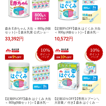
森永 E赤ちゃん 大缶 ＜ 800g (8個
【定期9%OFF】森永 はぐくみ 大缶
セット)＞【 森永乳業 公式ショッ
＜ 800g (4個セット)＞【 森永乳業
プ】 粉ミルク 赤ちゃん 育児用粉
公式ショップ】 粉ミルク 育児用粉
33,392円
10,572円
乳 ミルク 0ヵ月〜1歳頃迄 ラクト
乳 ミルク 0ヵ月〜1歳頃まで ラク
フェリン オリゴ糖 ルテイン 缶 ま
トフェリン オリゴ糖 ルテイン リ
とめ買い 乳児用 新生児 母乳に近
フィル 缶 まとめ買い 新生児 乳児
10%
10%
い 成分 調製 粉乳 フォローアップ
用 母乳に近い 成分 粉乳 フォロー
ミルク つめかえ 詰め替え セット
アップミルク dha ara ペプチド
ポイント
ポイント
バック
バック
【定期9%OFF】森永 はぐくみ 大缶
【定期10％OFF】【専用スプーン＼
＜ 800g(8個セット)＞【 森永乳業
大容量／ 付き】 森永 はぐくみ エ