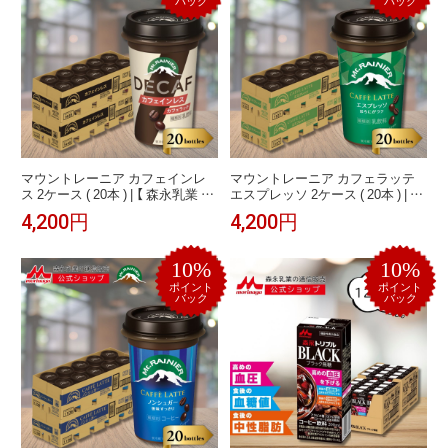
バック
バック
マウントレーニア カフェインレ
マウントレーニア カフェラッテ
ス 2ケース ( 20本 ) | 【 森永乳業 公
エスプレッソ 2ケース ( 20本 ) | 【
式 】 Mt.RAINIER デカフェ コーヒ
森永乳業 公式 】 Mt.RAINIER コー
4,200円
4,200円
ー 珈琲 ドリンク 飲料 クール便 チ
ヒー 珈琲 ドリンク 飲料 クール便
ルド カフェラテ ノンカフェイン
チルド ビター 本格 カフェラテ バ
バリアカップ まとめ買い
リアカップ
10%
10%
ポイント
ポイント
バック
バック