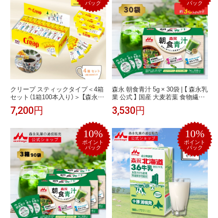
バック
バック
クリープ スティックタイプ＜4箱
森永 朝食青汁 5g × 30袋 | 【 森永乳
セット（1箱100本入り）＞ 【森永乳
業 公式 】 国産 大麦若葉 食物繊維
業 公式】 業務用 個包装 森永乳業
ビタミン ミネラル 粉末 スティッ
7,200円
3,530円
morinaga まとめ買い コーヒー ミ
クタイプ 個包装 青汁 野菜不足 健
ルク 常温保存 ちょい足し 小分け
康飲料 ビフィズス菌 カルシウム
オリゴ糖 手軽 おいしい 飲みやす
10%
10%
い
ポイント
ポイント
バック
バック