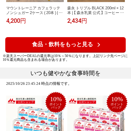
マウントレーニア カフェラッテ
森永 トリプル BLACK 200ml × 12
ノンシュガー 2ケース ( 20本 ) | 【
本 | 【 森永乳業 公式 】 コーヒー 無
森永乳業 公式 】 Mt.RAINIER コー
糖 ブラック 機能性表示食品 血圧
4,200円
2,434円
ヒー 珈琲 ドリンク 飲料 クール便
血糖値 中性脂肪 ケア 難消化性デ
チルド 無糖 カロリー控えめ バリ
キストリン カゼインペプチド 常
アカップ
温保存
食品・飲料をもっと見る
※楽天スーパーDEALの還元率は10％～50％になります。上記リンク先ページに
10％還元商品も含まれる場合があります。
いつも健やかな食事時間を
2025/10/26 23:45:24 時点の情報です。
10%
10%
ポイント
ポイント
バック
バック