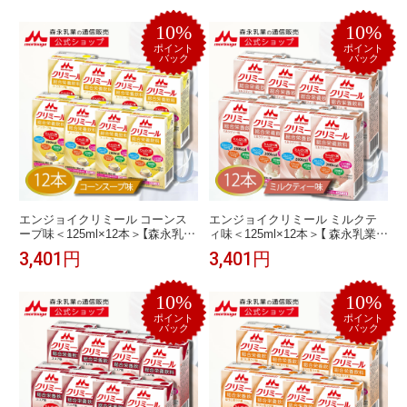
飲料 栄養ドリンク 栄養補助飲料
補給 飲料 栄養ドリンク 栄養補助
食事 栄養 老人食 たんぱく質 食欲
飲料 食事 栄養 おやつ たんぱく質
10%
10%
不振 ミネラル 乳酸菌 プロテイン
プロテイン 食欲不振 ミネラル 乳
ビタミン 常温保存 セット おいし
酸菌 ビタミン 常温保存 セット バ
ポイント
ポイント
バック
バック
い
ナナ
エンジョイクリミール コーンス
エンジョイクリミール ミルクテ
ープ味＜125ml×12本＞【森永乳業
ィ味＜125ml×12本＞【 森永乳業
公式ショップ】 高齢者 食品 栄養
公式ショップ】 高齢者 栄養補助食
3,401円
3,401円
補助食品 流動食 介護 食 ドリンク
品 流動食 介護食 ドリンク 栄養補
栄養補給 飲料 栄養ドリンク 栄養
給 飲料 栄養ドリンク 栄養補助飲
補助飲料 食事 栄養 おやつ たんぱ
料 食事 栄養 おやつ たんぱく質 プ
10%
10%
く質 プロテイン 食欲不振 ミネラ
ロテイン 食欲不振 ミネラル 乳酸
ル 乳酸菌 ビタミン 常温保存 おい
菌 ビタミン 美味しい 常温保存 セ
ポイント
ポイント
バック
バック
しい
ット