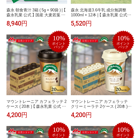
森永 朝食青汁 3箱 ( 5g × 90袋 ) | 【
森永 北海道3.6牛乳 成分無調整
森永乳業 公式 】 国産 大麦若葉 食
1000ml × 12本 | 【 森永乳業 公式 】
物繊維 ビタミン ミネラル 粉末 ス
北海道産 生乳100％ 常温保存 ロ
8,940円
5,520円
ティックタイプ 個包装 青汁 野菜
ングライフ 牛乳 無菌充填 長期保
不足 健康飲料 ビフィズス菌 カル
存 非常食 買い置き
シウム オリゴ糖 手軽 おいしい 飲
10%
10%
みやすい
ポイント
ポイント
バック
バック
マウントレーニア カフェラッテ 2
マウントレーニア カフェラッテ
ケース ( 20本 ) 【 森永乳業 公式 】|
クリーミーラテ 2ケース ( 20本 ) |
Mt.RAINIER コーヒー 珈琲 エス
【 森永乳業 公式 】 Mt.RAINIER コ
4,200円
4,200円
プレッソ ミルク ドリンク 飲料 ク
ーヒー 珈琲 ドリンク 飲料 クール
ール便 チルド 本格 カフェラテ 甘
便 チルド ミルク 多め やさしい甘
さ控えめ バリアカップ
さ バリアカップ まとめ買い
10%
10%
ポイント
ポイント