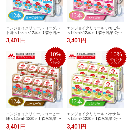
エンジョイクリミール ヨーグル
エンジョイクリミール いちご味
ト味＜125ml×12本＞ 【 森永乳業
＜125ml×12本＞ 【 森永乳業 公式
公式ショップ】 高齢者 栄養補助食
ショップ】 高齢者 栄養補助食品
3,401円
3,401円
品 流動食 介護 食 ドリンク 栄養補
流動食 介護 食 ドリンク 栄養補給
給 飲料 老人食 栄養補助飲料 食事
飲料 栄養ドリンク 栄養補助飲料
栄養 おやつ たんぱく質 食欲不振
食事 栄養 おやつ たんぱく質 食欲
10%
10%
プロテイン ミネラル 乳酸菌 ビタ
不振 老人食 ミネラル 乳酸菌 ビタ
ミン 常温保存 ヨーグルト
ミン 常温保存 セット おいしい
ポイント
ポイント
バック
バック
エンジョイクリミール コーヒー
エンジョイクリミール バナナ味
味＜125ml×12本＞ 【 森永乳業 公
＜125ml×12本＞ 【森永乳業 公式
式ショップ】 高齢者 栄養補助食品
ショップ】 高齢者 食品 栄養補助
3,401円
3,401円
流動食 介護食 ドリンク 栄養補給
食品 流動食 介護 食 ドリンク 栄養