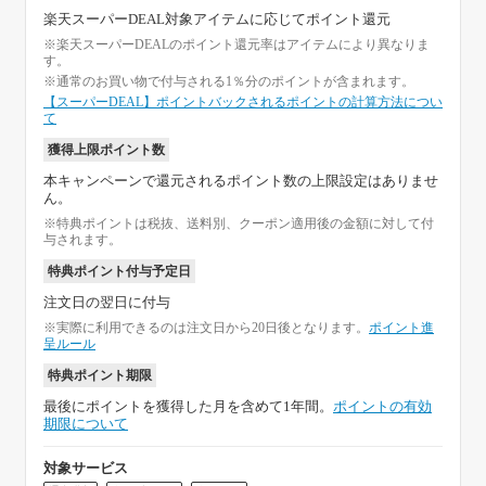
楽天スーパーDEAL対象アイテムに応じてポイント還元
※楽天スーパーDEALのポイント還元率はアイテムにより異なりま
す。
※通常のお買い物で付与される1％分のポイントが含まれます。
【スーパーDEAL】ポイントバックされるポイントの計算方法につい
て
獲得上限ポイント数
本キャンペーンで還元されるポイント数の上限設定はありませ
ん。
※特典ポイントは税抜、送料別、クーポン適用後の金額に対して付
与されます。
特典ポイント付与予定日
注文日の翌日に付与
※実際に利用できるのは注文日から20日後となります。
ポイント進
呈ルール
特典ポイント期限
最後にポイントを獲得した月を含めて1年間。
ポイントの有効
期限について
対象サービス