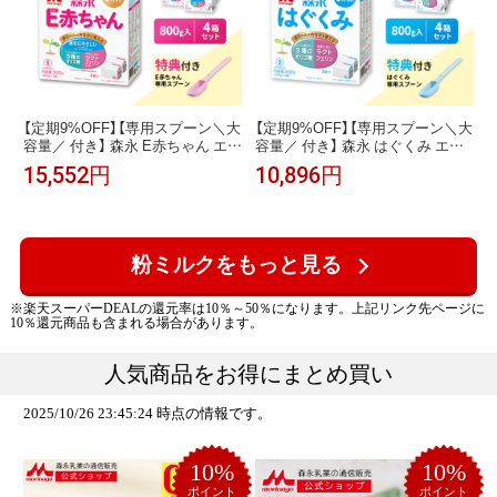
【定期9%OFF】【専用スプーン＼大
【定期9%OFF】【専用スプーン＼大
容量／ 付き】 森永 E赤ちゃん エコ
容量／ 付き】 森永 はぐくみ エコ
らくパック 詰め替え用 4箱 ( 3200
らくパック つめかえ用 4箱 ( 3200
15,552円
10,896円
g ) 【森永乳業 公式ショップ】 | 粉
g) 【森永乳業 公式ショップ】 | 粉ミ
ミルク 育児用粉乳 ミルク 0ヵ
ルク 育児用粉乳 ミルク 0ヵ月〜1
月〜1歳頃まで ラクトフェリン オ
歳頃まで ラクトフェリン オリゴ
リゴ糖 ルテイン 詰め替え リフィ
糖 ルテイン 詰め替え リフィル
ル 育児用ミルク 乳児用粉ミルク
粉ミルクをもっと見る
※楽天スーパーDEALの還元率は10％～50％になります。上記リンク先ページに
10％還元商品も含まれる場合があります。
人気商品をお得にまとめ買い
2025/10/26 23:45:24 時点の情報です。
10%
10%
ポイント
ポイント