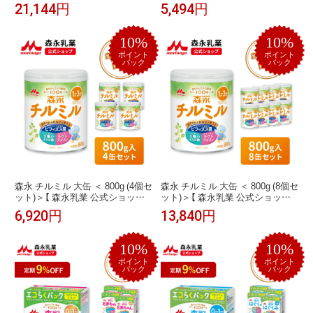
公式ショップ】| 粉ミルク 育児用
コらくパック つめかえ用 2箱 (
21,144円
5,494円
粉乳 ミルク 0ヵ月〜1歳頃まで ラ
1600 g )【 公式】| 粉ミルク 育児用
クトフェリン オリゴ糖 ルテイン
粉乳 ミルク ラクトフェリン オリ
リフィル 缶 まとめ買い 新生児 母
ゴ糖 詰め替え リフィル 乳児用 調
10%
10%
乳に近い 成分 乳児用 粉乳 フォロ
製 粉乳 フォローアップミルク つ
ーアップミルク dha ara ペプチド
めかえ セット dha ara ペプチド
ポイント
ポイント
バック
バック
森永 チルミル 大缶 ＜ 800g (4個セ
森永 チルミル 大缶 ＜ 800g (8個セ
ット)＞【 森永乳業 公式ショップ】
ット)＞【 森永乳業 公式ショップ】
ビフィズス菌 BB536 M-16V 粉ミ
ビフィズス菌 BB536 M-16V 粉ミ
6,920円
13,840円
ルク 育児用粉乳 ミルク 1歳〜3歳
ルク 育児用粉乳 ミルク 1歳〜3歳
頃まで ラクトフェリン オリゴ糖
頃まで ラクトフェリン オリゴ糖
鉄 カルシウム DHA リフィル 缶
鉄 カルシウム DHA リフィル 缶
10%
10%
まとめ買い フォローアップミル
まとめ買い フォローアップミル
ク つめかえ 詰め替え セット
ク つめかえ 詰め替え セット
ポイント
ポイント
バック
バック