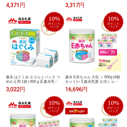
袋)＞【 森永乳業 公式ショップ】 粉
＞【 森永乳業 公式ショップ】| 粉ミ
4,371円
3,317円
ミルク 赤ちゃん 育児用 粉乳 ミル
ルク 育児用粉乳 ミルク 0ヵ月〜1
ク 0ヵ月-1歳頃迄 ラクトフェリン
歳頃まで ラクトフェリン オリゴ
オリゴ糖 ルテイン新生児 乳児用
糖 ルテイン 新生児 乳児用 母乳に
10%
10%
母乳に近い 成分 フォローアップ
近い 成分 フォローアップミルク
ミルク つめかえ 粉ミルクケース
つめかえ 粉ミルクケース セット
ポイント
ポイント
バック
バック
セット
森永 はぐくみ エコらくパック つ
森永 E赤ちゃん 大缶 ＜ 800g (4個
めかえ用 1箱 ( 800 g )【 森永乳業
セット)＞【 森永乳業 公式ショッ
公式ショップ】| 粉ミルク 育児用
プ】 粉ミルク 赤ちゃん 育児用粉
3,022円
16,696円
粉乳 ミルク 0ヵ月〜1歳頃まで ラ
乳 ミルク 0ヵ月〜1歳頃迄 ラクト
クトフェリン オリゴ糖 ルテイン
フェリン オリゴ糖 ルテイン 缶 ま
詰め替え 新生児 乳児用 粉乳 母乳
とめ買い 乳児用 新生児 母乳に近
10%
10%
に近い 成分 フォローアップミル
い 成分 調製 粉乳 フォローアップ
ク つめかえ セット
ミルク つめかえ 詰め替え セット
ポイント
ポイント
バック
バック