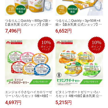
つるりんこQuickly＜800g×2袋＞
つるりんこQuickly＜3g×50本×4
【 森永乳業 公式ショップ】 介護食
箱＞ 【森永乳業 公式ショップ】 介
とろみ剤 トロミ剤 嚥下食 嚥下補
護食 とろみ剤 とろみ調節 トロミ
7,496円
6,652円
助 餡 ペースト ミキサー食 かまな
嚥下補助 餡 ペースト ミキサー食
くてよい とろみ 食事 スティック
えん下 えんげ 特別用途食品
剤 誤 嚥 嚥下困難者 嚥下 食 おや
10%
10%
つ 介護食ペースト ペースト食 セ
ット えん下 えんげ 特別用途食品
ポイント
ポイント
バック
バック
エンジョイ小さなハイカロリーゼ
ビタミンサポートゼリー いろい
リー いろいろセット 6種×4個【 森
ろセット 4種×6個【 森永乳業 公
永乳業 公式ショップ】 介護食 ハ
式】 介護食 24個 嚥下食 ゼリー ビ
4,697円
5,215円
イカロリー ゼリー 24個 エネルギ
タミン カルシウム 鉄 亜鉛 マスカ
ー おかず ゼリー状 ゼリー菓子 高
ット パイナップル みかん はちみ