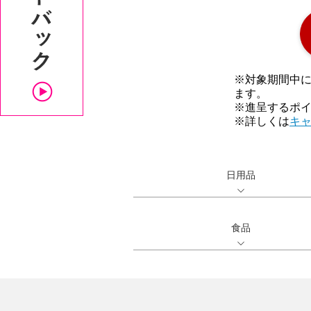
※対象期間中
ます。
※進呈するポ
※詳しくは
キ
日用品
食品