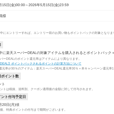
月15日(金)00:00～2026年5月15日(金)23:59
員様
中にエントリーすれば、エントリー前のお買い物もポイントバックの対象となりま
容
中に楽天スーパーDEALの対象アイテムを購入されるとポイントバック＋
パーDEALのポイント還元率はアイテムにより異なります。
DEAL】ポイントバックされるポイントの計算方法について
の還元率が30％のアイテム：楽天スーパーDEAL還元率30％＋本キャンペーン還元率
限ポイント数
ント
ントは税抜、送料別、クーポン適用後の金額に対して付与されます。
イント付与予定日
月20日(月)頃
後、特典ポイントの付与まで期間がございます。