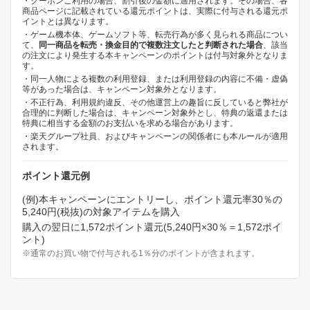
・クーポンご利用の場合、割引後の金額に適用されます。その場合、各
商品ページに記載されている還元ポイントは、実際に付与される還元ポ
イントとは異なります。
・ゲーム機本体、ゲームソフト等、転売行為が多く見られる商品につい
て、
同一商品を転売・換金目的で複数注文したと判断された場合
、該当
の注文により発生する本キャンペーンのポイントは付与対象外となりま
す。
・同一人物による複数の利用登録、または利用登録の内容に不備・虚偽
等があった場合は、キャンペーン対象外となります。
・不正行為、利用規約違反、その他運営上の趣旨に反していると弊社が
合理的に判断した場合は、キャンペーン対象外とし、特典の返還または
特典に相当する金額のお支払いを求める場合があります。
・楽天グループ社員、およびキャンペーンの関係者にも本ルールが適用
されます。
ポイント還元例
(例)本キャンペーンにエントリーし、ポイント還元率30％の
5,240円(税抜)の対象アイテムを購入
購入の翌日に1,572ポイント還元(5,240円×30％＝1,572ポイ
ント)
※通常のお買い物で付与される1％分のポイントが含まれます。