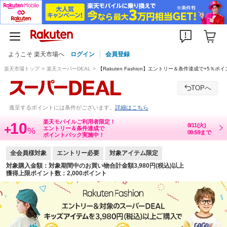
ようこそ 楽天市場へ
ログイン
会員登録
楽天市場トップ
楽天スーパーDEAL
【Rakuten Fashion】エントリー＆条件達成で+5％ポ
TOPへ
進呈するポイントには条件がございます。
詳細はこちら
楽天モバイルご利用者限定！
10
8/11(火)
+
エントリー＆条件達成で
%
09:59まで
ポイントバック実施中！
全会員様対象
エントリー必要
対象アイテム限定
対象購入金額：対象期間中のお買い物合計金額3,980円(税込)以上
獲得上限ポイント数：2,000ポイント