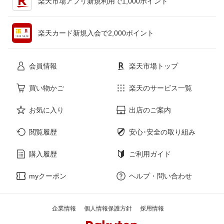
楽天市場アプリ新規利用で1,000ポイント
ペット・ペットグッズ
CD・DVD
楽天カード新規入会で2,000ポイント
花・ガーデン・DIY
ホビー
会員情報
楽天市場トップ
サービス・リフォーム
楽器・音響機器
買い物かご
楽天のサービス一覧
お気に入り
出店のご案内
本・雑誌・コミック
閲覧履歴
安心･安全の取り組み
購入履歴
ご利用ガイド
myクーポン
ヘルプ・問い合わせ
企業情報
個人情報保護方針
採用情報