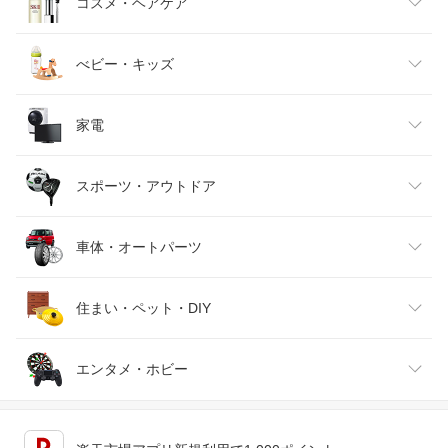
キッズファッション
スイーツ・お菓子
日用品雑貨・文房具・手芸
コスメ・ヘアケア
ベビーファッション
水・ソフトドリンク
ダイエット・健康
美容・コスメ・香水
べビー・キッズ
インナー・下着・ナイトウェア
ビール・洋酒
医薬品・コンタクト・介護
キッズ・ベビー・マタニティ
家電
バッグ・小物・ブランド雑貨
ワイン
おもちゃ
家電
スポーツ・アウトドア
靴
日本酒・焼酎
TV・オーディオ・カメラ
スポーツ・アウトドア
車体・オートパーツ
腕時計
スマートフォン・タブレット
ゴルフ
車用品・バイク用品
住まい・ペット・DIY
ジュエリー・アクセサリー
パソコン・周辺機器
車・バイク
インテリア・寝具・収納
エンタメ・ホビー
キッチン用品・食器・調理器具
テレビゲーム