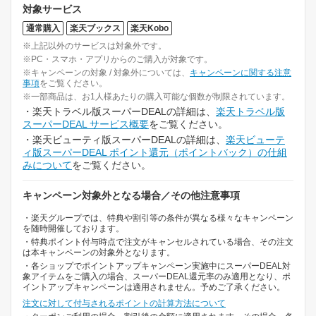
対象サービス
通常購入
楽天ブックス
楽天Kobo
※上記以外のサービスは対象外です。
※PC・スマホ・アプリからのご購入が対象です。
※キャンペーンの対象 / 対象外については、
キャンペーンに関する注意
事項
をご覧ください。
※一部商品は、お1人様あたりの購入可能な個数が制限されています。
・楽天トラベル版スーパーDEALの詳細は、
楽天トラベル版
スーパーDEAL サービス概要
をご覧ください。
・楽天ビューティ版スーパーDEALの詳細は、
楽天ビューテ
ィ版スーパーDEAL ポイント還元（ポイントバック）の仕組
みについて
をご覧ください。
キャンペーン対象外となる場合／その他注意事項
・楽天グループでは、特典や割引等の条件が異なる様々なキャンペーン
を随時開催しております。
・特典ポイント付与時点で注文がキャンセルされている場合、その注文
は本キャンペーンの対象外となります。
・各ショップでポイントアップキャンペーン実施中にスーパーDEAL対
象アイテムをご購入の場合、スーパーDEAL還元率のみ適用となり、ポ
イントアップキャンペーンは適用されません。予めご了承ください。
注文に対して付与されるポイントの計算方法について