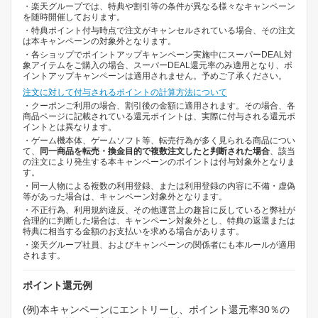
・楽天グループでは、特典や割引等の条件が異なる様々なキャンペーン
を随時開催しております。
・特典ポイント付与時点で注文がキャンセルされている場合、その注文
は本キャンペーンの対象外となります。
・各ショップでポイントアップキャンペーン実施中にスーパーDEAL対
象アイテムをご購入の場合、スーパーDEAL還元率のみ適用となり、ポ
イントアップキャンペーンは適用されません。予めご了承ください。
注文に対して付与されるポイントの計算方法について
・クーポンご利用の場合、割引後の金額に適用されます。その場合、各
商品ページに記載されている還元ポイントは、実際に付与される還元ポ
イントとは異なります。
・ゲーム機本体、ゲームソフト等、転売行為が多く見られる商品につい
て、
同一商品を転売・換金目的で複数注文したと判断された場合
、該当
の注文により発生する本キャンペーンのポイントは付与対象外となりま
す。
・同一人物による複数の利用登録、または利用登録の内容に不備・虚偽
等があった場合は、キャンペーン対象外となります。
・不正行為、利用規約違反、その他運営上の趣旨に反していると弊社が
合理的に判断した場合は、キャンペーン対象外とし、特典の返還または
特典に相当する金額のお支払いを求める場合があります。
・楽天グループ社員、およびキャンペーンの関係者にも本ルールが適用
されます。
ポイント還元例
(例)本キャンペーンにエントリーし、ポイント還元率30％の