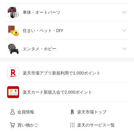
靴
日本酒・焼酎
TV・オーディオ・カメラ
スポーツ・アウトドア
車体・オートパーツ
腕時計
スマートフォン・タブレット
ゴルフ
車用品・バイク用品
住まい・ペット・DIY
ジュエリー・アクセサリー
パソコン・周辺機器
車・バイク
インテリア・寝具・収納
エンタメ・ホビー
キッチン用品・食器・調理器具
テレビゲーム
楽天市場アプリ新規利用で1,000ポイント
ペット・ペットグッズ
CD・DVD
楽天カード新規入会で2,000ポイント
花・ガーデン・DIY
ホビー
会員情報
楽天市場トップ
サービス・リフォーム
楽器・音響機器
買い物かご
楽天のサービス一覧