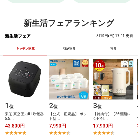
新生活フェアランキング
新生活フェア
8月9日(日) 17:41 更新
キッチン家電
収納家具
寝具
1
2
3
位
位
位
東​芝​ ​真​空​圧​力​I​H​ ​炊​飯​器​ ​
【​公​式​・​正​規​品​】​ ​ポ​ッ​
【​特​典​付​】​【​3​6​種​類​レ​
5​.​5​…
ト​型​…
シ​ピ​付​…
43,800円
7,990円
17,930円