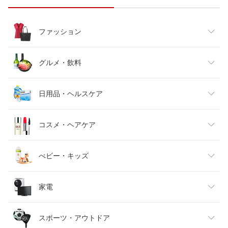
ファッション
レディースファッション
グルメ・飲料
メンズファッション
食品
日用品・ヘルスケア
キッズファッション
スイーツ・お菓子
日用品雑貨・文房具・手芸
コスメ・ヘアケア
ベビーファッション
水・ソフトドリンク
ダイエット・健康
美容・コスメ・香水
べビー・キッズ
インナー・下着・ナイトウェア
ビール・洋酒
医薬品・コンタクト・介護
キッズ・ベビー・マタニティ
家電
バッグ・小物・ブランド雑貨
ワイン
おもちゃ
家電
スポーツ・アウトドア