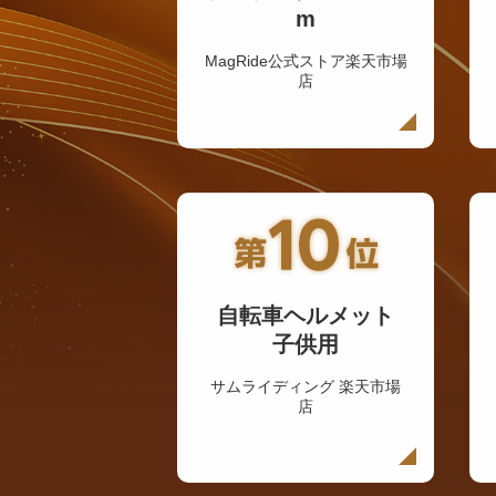
m
MagRide公式ストア楽天市場
店
自転車ヘルメット
子供用
サムライディング 楽天市場
店