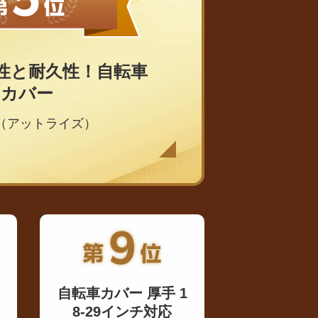
性と耐久性！自転車
カバー
se（アットライズ）
自転車カバー 厚手 1
8-29インチ対応