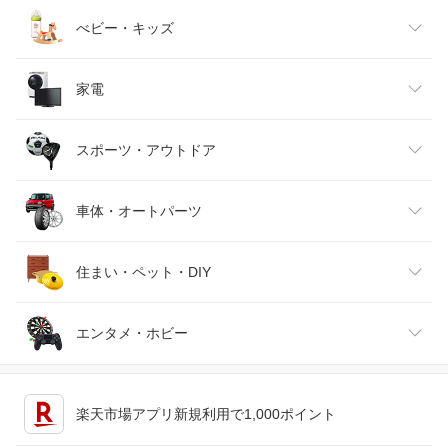
ベビーファッション
水・ソフトドリンク
ダイエット・健康
美容・コスメ・香水
べビー・キッズ
インナー・下着・ナイトウェア
ビール・洋酒
医薬品・コンタクト・介護
キッズ・ベビー・マタニティ
家電
バッグ・小物・ブランド雑貨
ワイン
おもちゃ
家電
スポーツ・アウトドア
靴
日本酒・焼酎
TV・オーディオ・カメラ
スポーツ・アウトドア
車体・オートパーツ
腕時計
スマートフォン・タブレット
ゴルフ
車用品・バイク用品
住まい・ペット・DIY
ジュエリー・アクセサリー
パソコン・周辺機器
車・バイク
インテリア・寝具・収納
エンタメ・ホビー
キッチン用品・食器・調理器具
テレビゲーム
楽天市場アプリ新規利用で1,000ポイント