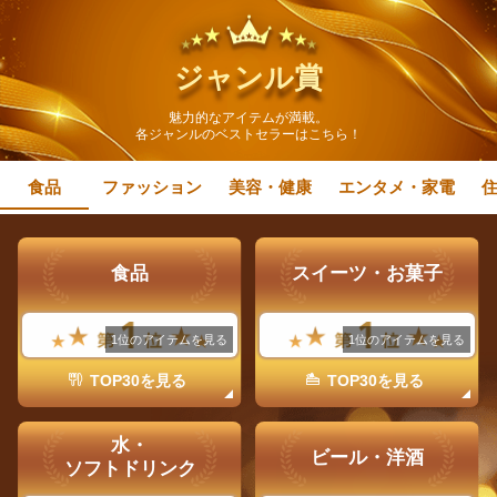
ジャンル賞
魅力的なアイテムが満載。
各ジャンルのベストセラーはこちら！
食品
ファッション
美容・健康
エンタメ・家電
食品
スイーツ・お菓子
1位のアイテムを見る
1位のアイテムを見る
TOP30を見る
TOP30を見る
水・
ビール・洋酒
ソフトドリンク