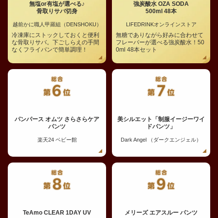
無塩or有塩が選べる♪
強炭酸水 OZA SODA
骨取りサバ切身
500ml 48本
越前かに職人甲羅組（DENSHOKU）
LIFEDRINKオンラインストア
冷凍庫にストックしておくと便利
無糖でありながら好みに合わせて
な骨取りサバ。下ごしらえの手間
フレーバーが選べる強炭酸水！50
なくフライパンで簡単調理！
0ml 48本セット
パンパース オムツ さらさらケア
美シルエット「制服イージーワイ
パンツ
ドパンツ」
楽天24 ベビー館
Dark Angel （ダークエンジェル）
TeAmo CLEAR 1DAY UV
メリーズ エアスルー パンツ