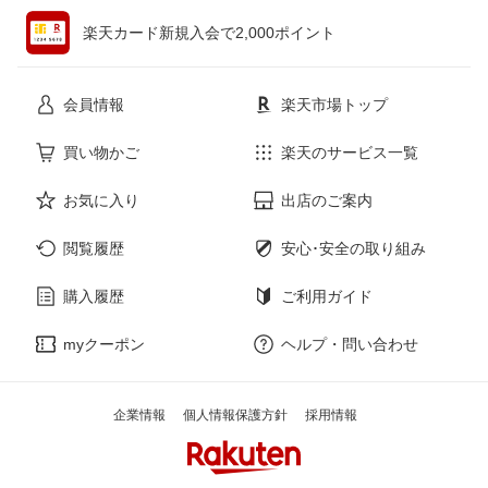
ペット・ペットグッズ
CD・DVD
楽天カード新規入会で2,000ポイント
花・ガーデン・DIY
ホビー
会員情報
楽天市場トップ
サービス・リフォーム
楽器・音響機器
買い物かご
楽天のサービス一覧
お気に入り
出店のご案内
本・雑誌・コミック
閲覧履歴
安心･安全の取り組み
購入履歴
ご利用ガイド
myクーポン
ヘルプ・問い合わせ
企業情報
個人情報保護方針
採用情報