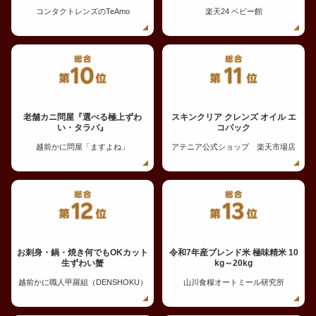
コンタクトレンズのTeAmo
楽天24 ベビー館
老舗カニ問屋『選べる極上ずわ
スキンクリア クレンズ オイル エ
い・タラバ』
コパック
越前かに問屋「ますよね」
アテニア公式ショップ 楽天市場店
お刺身・鍋・焼き何でもOKカット
令和7年産ブレンド米 極味精米 10
生ずわい蟹
kg～20kg
越前かに職人甲羅組（DENSHOKU）
山川食糧オートミール研究所