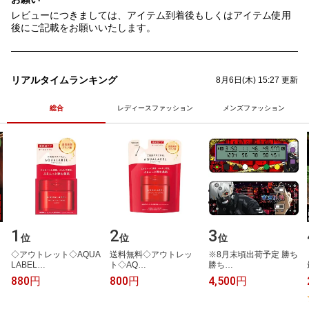
レビューにつきましては、アイテム到着後もしくはアイテム使用
後にご記載をお願いいたします。
リアルタイムランキング
8月6日(木) 15:27 更新
総合
レディースファッション
メンズファッション
1
2
3
位
位
位
◇​ア​ウ​ト​レ​ッ​ト​◇​A​Q​U​A​
送​料​無​料​◇​ア​ウ​ト​レ​ッ​
※​8​月​末​頃​出​荷​予​定​ ​勝​ち​
L​A​B​E​L​…
ト​◇​A​Q​…
勝​ち​…
880円
800円
4,500円