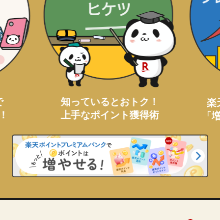
で
知っているとおトク！
楽
！
上手なポイント獲得術
「