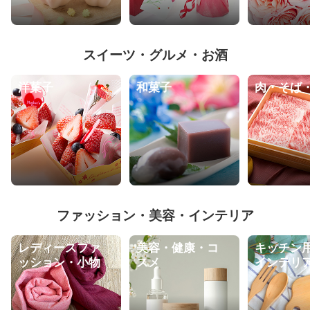
スイーツ・グルメ・お酒
洋菓子
和菓子
肉・そば
ファッション・美容・インテリア
レディースファ
美容・健康・コ
キッチン
ッション・小物
スメ
インテリ