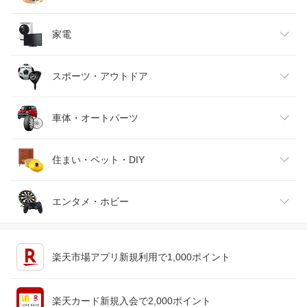
インナー・下着・ナイトウェア
ビール・洋酒
医薬品・コンタクト・介護
キッズ・ベビー・マタニティ
家電
バッグ・小物・ブランド雑貨
ワイン
おもちゃ
家電
スポーツ・アウトドア
靴
日本酒・焼酎
TV・オーディオ・カメラ
スポーツ・アウトドア
車体・オートパーツ
腕時計
スマートフォン・タブレット
ゴルフ
車用品・バイク用品
住まい・ペット・DIY
ジュエリー・アクセサリー
パソコン・周辺機器
車・バイク
インテリア・寝具・収納
エンタメ・ホビー
キッチン用品・食器・調理器具
テレビゲーム
楽天市場アプリ新規利用で1,000ポイント
ペット・ペットグッズ
CD・DVD
楽天カード新規入会で2,000ポイント