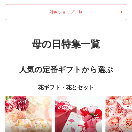
対象ショップ一覧
母の日特集一覧
人気の定番ギフトから選ぶ
花ギフト・花とセット
花とスイーツの
カーネーション
カーネー
セット
の花鉢
以外の花
栽