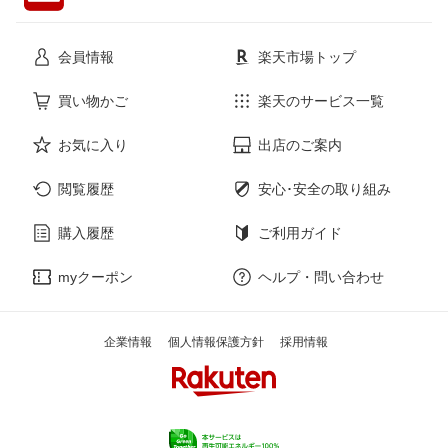
花・ガーデン・DIY
ホビー
会員情報
楽天市場トップ
サービス・リフォーム
楽器・音響機器
買い物かご
楽天のサービス一覧
お気に入り
出店のご案内
本・雑誌・コミック
閲覧履歴
安心･安全の取り組み
購入履歴
ご利用ガイド
myクーポン
ヘルプ・問い合わせ
企業情報
個人情報保護方針
採用情報