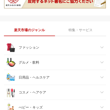
楽天市場のジャンル
特集・サービス
ファッション
レディースファッション
グルメ・飲料
メンズファッション
食品
日用品・ヘルスケア
キッズファッション
スイーツ・お菓子
日用品雑貨・文房具・手芸
コスメ・ヘアケア
ベビーファッション
水・ソフトドリンク
ダイエット・健康
美容・コスメ・香水
べビー・キッズ