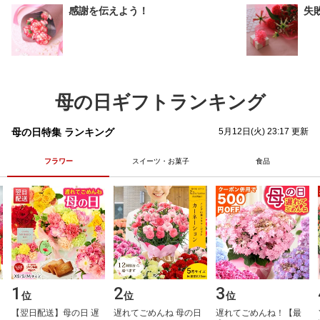
感謝を伝えよう！
失
母の日ギフトランキング
母の日特集 ランキング
5月12日(火) 23:17 更新
フラワー
スイーツ・お菓子
食品
1
2
3
位
位
位
【​翌​日​配​送​】​母​の​日​ ​遅​
遅​れ​て​ご​め​ん​ね​ ​母​の​日​ ​
遅​れ​て​ご​め​ん​ね​！​【​最​