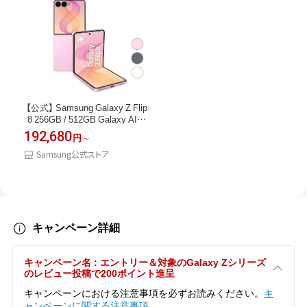
【公式】 Samsung Galaxy Z Flip
8 256GB / 512GB Galaxy AI対
応 SIMフリースマホ 本体 端末
192,680
円
FeliCa対応 約6.9インチ 軽量 約
180g IP48防水防塵 バッテリー
Samsung公式ストア
4,300mAh Android 5G
キャンペーン詳細
キャンペーン名 : エントリー＆対象のGalaxy Zシリーズ
のレビュー投稿で200ポイント進呈
キャンペーンにおける注意事項を必ずお読みください。
キ
ャンペーンに関する注意事項