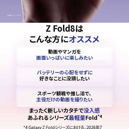
Z Fold8は
こんな方に
オススメ
動画やマンガを
画面いっぱいに楽しみたい
バッテリーの心配をせずに
好きなことに没頭したい
スポーツ観戦や推し活で、
主役だけの動画を撮りたい
まったく新しいカタチで
没入感
*4
あふれるシリーズ
最軽量
Fold
*4 Galaxy Z Foldシリーズにおける、2026年7