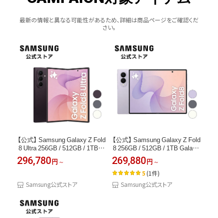
最新の情報と異なる可能性があるため、詳細は商品ページをご確認くだ
さい。
【公式】 Samsung Galaxy Z Fold
【公式】 Samsung Galaxy Z Fold
8 Ultra 256GB / 512GB / 1TB G
8 256GB / 512GB / 1TB Galaxy
alaxy AI対応 SIMフリースマホ
AI対応 SIMフリースマホ 本体
296,780
269,880
円
円
本体 端末 FeliCa対応 約8.0イン
端末 FeliCa対応 約7.6インチ 軽
チ 軽量 約215g IP48防水防塵
量 約201g IP48防水防塵 バッテ
5
(1件)
バッテリー 5,000mAh Android
リー 4,800mAh Android 5G
Samsung公式ストア
Samsung公式ストア
5G