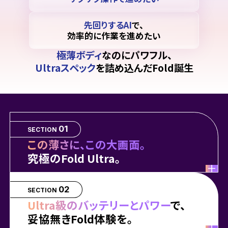
先回りするAI
で、
効率的に作業を進めたい
極薄ボディ
なのにパワフル、
Ultraスペック
を詰め込んだFold誕生
01
SECTION
この薄さに、この大画面。
究極のFold Ultra。
02
SECTION
Ultra級のバッテリーとパワー
で、
妥協無きFold体験を。