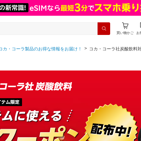
買い物かご
お
teway コカ・コーラ製品のお得な情報をお届け！
コカ・コーラ社炭酸飲料