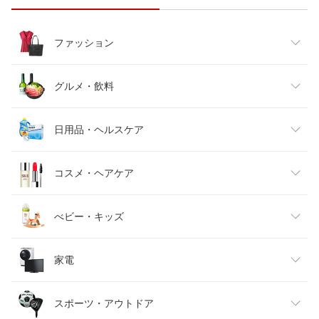
ファッション
レディースファッション
グルメ・飲料
メンズファッション
食品
日用品・ヘルスケア
キッズファッション
スイーツ・お菓子
日用品雑貨・文房具・手芸
コスメ・ヘアケア
ベビーファッション
水・ソフトドリンク
ダイエット・健康
美容・コスメ・香水
べビー・キッズ
インナー・下着・ナイトウェア
ビール・洋酒
医薬品・コンタクト・介護
キッズ・ベビー・マタニティ
家電
バッグ・小物・ブランド雑貨
ワイン
おもちゃ
家電
スポーツ・アウトドア