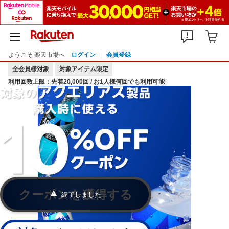
ようこそ 楽天市場へ
ログイン
会員登録
全会員様対象
対象アイテム限定
利用回数上限：先着20,000回 / お1人様何回でも利用可能
クーポンを獲得する
終了しました