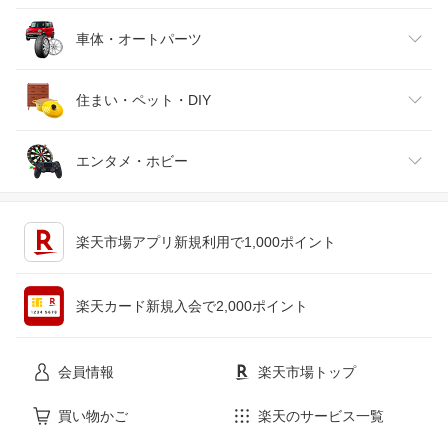
靴
日本酒・焼酎
TV・オーディオ・カメラ
スポーツ・アウトドア
車体・オートパーツ
腕時計
スマートフォン・タブレット
ゴルフ
車用品・バイク用品
住まい・ペット・DIY
ジュエリー・アクセサリー
パソコン・周辺機器
車・バイク
インテリア・寝具・収納
エンタメ・ホビー
キッチン用品・食器・調理器具
テレビゲーム
楽天市場アプリ新規利用で1,000ポイント
ペット・ペットグッズ
CD・DVD
楽天カード新規入会で2,000ポイント
花・ガーデン・DIY
ホビー
会員情報
楽天市場トップ
サービス・リフォーム
楽器・音響機器
買い物かご
楽天のサービス一覧