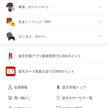
靴
日本酒・焼酎
TV・オーディオ・カメラ
スポーツ・アウトドア
車体・オートパーツ
腕時計
スマートフォン・タブレット
ゴルフ
車用品・バイク用品
住まい・ペット・DIY
ジュエリー・アクセサリー
パソコン・周辺機器
車・バイク
インテリア・寝具・収納
エンタメ・ホビー
キッチン用品・食器・調理器具
テレビゲーム
楽天市場アプリ新規利用で1,000ポイント
ペット・ペットグッズ
CD・DVD
楽天カード新規入会で2,000ポイント
花・ガーデン・DIY
ホビー
会員情報
楽天市場トップ
サービス・リフォーム
楽器・音響機器
買い物かご
楽天のサービス一覧