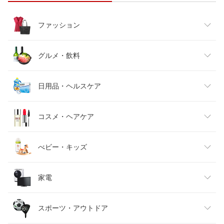
ファッション
レディースファッション
グルメ・飲料
メンズファッション
食品
日用品・ヘルスケア
キッズファッション
スイーツ・お菓子
日用品雑貨・文房具・手芸
コスメ・ヘアケア
ベビーファッション
水・ソフトドリンク
ダイエット・健康
美容・コスメ・香水
べビー・キッズ
インナー・下着・ナイトウェア
ビール・洋酒
医薬品・コンタクト・介護
キッズ・ベビー・マタニティ
家電
バッグ・小物・ブランド雑貨
ワイン
おもちゃ
家電
スポーツ・アウトドア