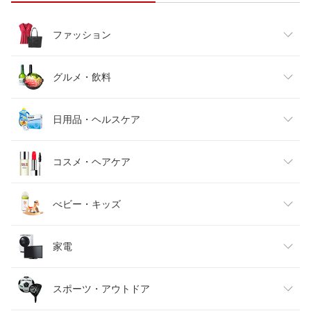
ファッション
レディースファッション
グルメ・飲料
メンズファッション
食品
日用品・ヘルスケア
キッズファッション
スイーツ・お菓子
日用品雑貨・文房具・手芸
コスメ・ヘアケア
ベビーファッション
水・ソフトドリンク
ダイエット・健康
美容・コスメ・香水
べビー・キッズ
インナー・下着・ナイトウェア
ビール・洋酒
医薬品・コンタクト・介護
キッズ・ベビー・マタニティ
家電
バッグ・小物・ブランド雑貨
ワイン
おもちゃ
家電
スポーツ・アウトドア