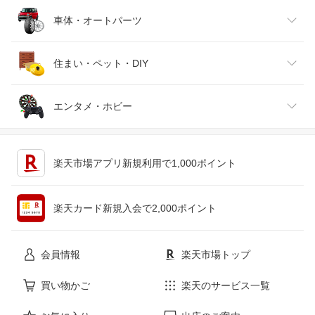
靴
日本酒・焼酎
TV・オーディオ・カメラ
スポーツ・アウトドア
車体・オートパーツ
腕時計
スマートフォン・タブレット
ゴルフ
車用品・バイク用品
住まい・ペット・DIY
ジュエリー・アクセサリー
パソコン・周辺機器
車・バイク
インテリア・寝具・収納
エンタメ・ホビー
キッチン用品・食器・調理器具
テレビゲーム
楽天市場アプリ新規利用で1,000ポイント
ペット・ペットグッズ
CD・DVD
楽天カード新規入会で2,000ポイント
花・ガーデン・DIY
ホビー
会員情報
楽天市場トップ
サービス・リフォーム
楽器・音響機器
買い物かご
楽天のサービス一覧