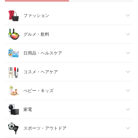
ファッション
レディースファッション
グルメ・飲料
メンズファッション
食品
日用品・ヘルスケア
キッズファッション
スイーツ・お菓子
日用品雑貨・文房具・手芸
コスメ・ヘアケア
ベビーファッション
水・ソフトドリンク
ダイエット・健康
美容・コスメ・香水
べビー・キッズ
インナー・下着・ナイトウェア
ビール・洋酒
医薬品・コンタクト・介護
キッズ・ベビー・マタニティ
家電
バッグ・小物・ブランド雑貨
ワイン
おもちゃ
家電
スポーツ・アウトドア