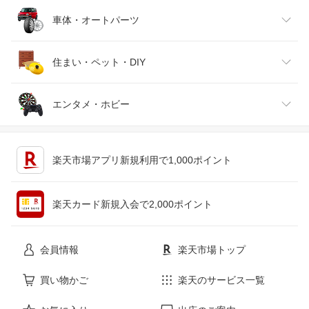
靴
日本酒・焼酎
TV・オーディオ・カメラ
スポーツ・アウトドア
車体・オートパーツ
腕時計
スマートフォン・タブレット
ゴルフ
車用品・バイク用品
住まい・ペット・DIY
ジュエリー・アクセサリー
パソコン・周辺機器
車・バイク
インテリア・寝具・収納
エンタメ・ホビー
キッチン用品・食器・調理器具
テレビゲーム
楽天市場アプリ新規利用で1,000ポイント
ペット・ペットグッズ
CD・DVD
楽天カード新規入会で2,000ポイント
花・ガーデン・DIY
ホビー
会員情報
楽天市場トップ
サービス・リフォーム
楽器・音響機器
買い物かご
楽天のサービス一覧