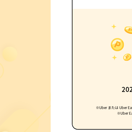
20
※Uber または Ub
※Uber