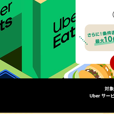
対象
Uber サー