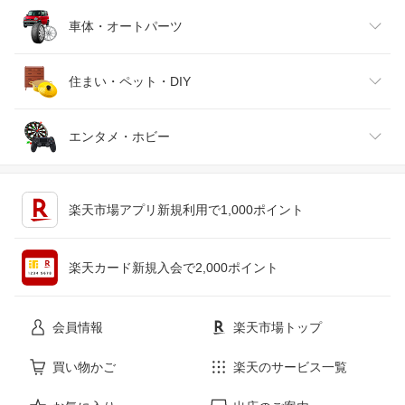
靴
日本酒・焼酎
TV・オーディオ・カメラ
スポーツ・アウトドア
車体・オートパーツ
腕時計
スマートフォン・タブレット
ゴルフ
車用品・バイク用品
住まい・ペット・DIY
ジュエリー・アクセサリー
パソコン・周辺機器
車・バイク
インテリア・寝具・収納
エンタメ・ホビー
キッチン用品・食器・調理器具
テレビゲーム
楽天市場アプリ新規利用で1,000ポイント
ペット・ペットグッズ
CD・DVD
楽天カード新規入会で2,000ポイント
花・ガーデン・DIY
ホビー
会員情報
楽天市場トップ
サービス・リフォーム
楽器・音響機器
買い物かご
楽天のサービス一覧