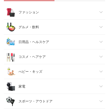
ファッション
レディースファッション
グルメ・飲料
メンズファッション
食品
日用品・ヘルスケア
キッズファッション
スイーツ・お菓子
日用品雑貨・文房具・手芸
コスメ・ヘアケア
ベビーファッション
水・ソフトドリンク
ダイエット・健康
美容・コスメ・香水
べビー・キッズ
インナー・下着・ナイトウェア
ビール・洋酒
医薬品・コンタクト・介護
キッズ・ベビー・マタニティ
家電
バッグ・小物・ブランド雑貨
ワイン
おもちゃ
家電
スポーツ・アウトドア