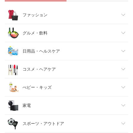
ファッション
レディースファッション
グルメ・飲料
メンズファッション
食品
日用品・ヘルスケア
キッズファッション
スイーツ・お菓子
日用品雑貨・文房具・手芸
コスメ・ヘアケア
ベビーファッション
水・ソフトドリンク
ダイエット・健康
美容・コスメ・香水
べビー・キッズ
インナー・下着・ナイトウェア
ビール・洋酒
医薬品・コンタクト・介護
キッズ・ベビー・マタニティ
家電
バッグ・小物・ブランド雑貨
ワイン
おもちゃ
家電
スポーツ・アウトドア