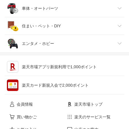
靴
日本酒・焼酎
TV・オーディオ・カメラ
スポーツ・アウトドア
車体・オートパーツ
腕時計
スマートフォン・タブレット
ゴルフ
車用品・バイク用品
住まい・ペット・DIY
ジュエリー・アクセサリー
パソコン・周辺機器
車・バイク
インテリア・寝具・収納
エンタメ・ホビー
キッチン用品・食器・調理器具
テレビゲーム
楽天市場アプリ新規利用で1,000ポイント
ペット・ペットグッズ
CD・DVD
楽天カード新規入会で2,000ポイント
花・ガーデン・DIY
ホビー
会員情報
楽天市場トップ
サービス・リフォーム
楽器・音響機器
買い物かご
楽天のサービス一覧