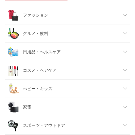
ファッション
レディースファッション
グルメ・飲料
メンズファッション
食品
日用品・ヘルスケア
キッズファッション
スイーツ・お菓子
日用品雑貨・文房具・手芸
コスメ・ヘアケア
ベビーファッション
水・ソフトドリンク
ダイエット・健康
美容・コスメ・香水
べビー・キッズ
インナー・下着・ナイトウェア
ビール・洋酒
医薬品・コンタクト・介護
キッズ・ベビー・マタニティ
家電
バッグ・小物・ブランド雑貨
ワイン
おもちゃ
家電
スポーツ・アウトドア