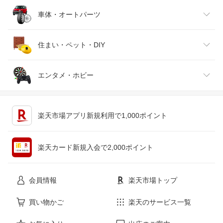
靴
日本酒・焼酎
TV・オーディオ・カメラ
スポーツ・アウトドア
車体・オートパーツ
腕時計
スマートフォン・タブレット
ゴルフ
車用品・バイク用品
住まい・ペット・DIY
ジュエリー・アクセサリー
パソコン・周辺機器
車・バイク
インテリア・寝具・収納
エンタメ・ホビー
キッチン用品・食器・調理器具
テレビゲーム
楽天市場アプリ新規利用で1,000ポイント
ペット・ペットグッズ
CD・DVD
楽天カード新規入会で2,000ポイント
花・ガーデン・DIY
ホビー
会員情報
楽天市場トップ
サービス・リフォーム
楽器・音響機器
買い物かご
楽天のサービス一覧