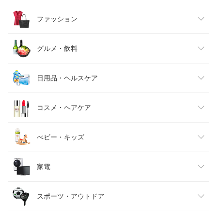
ファッション
レディースファッション
グルメ・飲料
メンズファッション
食品
日用品・ヘルスケア
キッズファッション
スイーツ・お菓子
日用品雑貨・文房具・手芸
コスメ・ヘアケア
ベビーファッション
水・ソフトドリンク
ダイエット・健康
美容・コスメ・香水
べビー・キッズ
インナー・下着・ナイトウェア
ビール・洋酒
医薬品・コンタクト・介護
キッズ・ベビー・マタニティ
家電
バッグ・小物・ブランド雑貨
ワイン
おもちゃ
家電
スポーツ・アウトドア