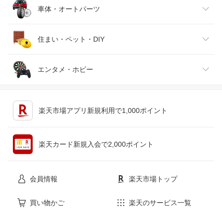
靴
日本酒・焼酎
TV・オーディオ・カメラ
スポーツ・アウトドア
車体・オートパーツ
腕時計
スマートフォン・タブレット
ゴルフ
車用品・バイク用品
住まい・ペット・DIY
ジュエリー・アクセサリー
パソコン・周辺機器
車・バイク
インテリア・寝具・収納
エンタメ・ホビー
キッチン用品・食器・調理器具
テレビゲーム
楽天市場アプリ新規利用で1,000ポイント
ペット・ペットグッズ
CD・DVD
楽天カード新規入会で2,000ポイント
花・ガーデン・DIY
ホビー
会員情報
楽天市場トップ
サービス・リフォーム
楽器・音響機器
買い物かご
楽天のサービス一覧
本・雑誌・コミック