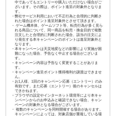
中であってもエントリーや購入いただけない場合がご
ざいます。その際は、ポイント進呈の対象外となりま
す。
弊社サービス利用において不正行為と合理的に判断さ
れた場合はポイント進呈対象外とさせて頂きます。
ゲーム機本体、ゲームソフト等、転売行為が多く見ら
れる商品について、同一商品を転売・換金目的で複数
注文したと合理的に判断された場合、該当の注文によ
り発生する本キャンペーンのポイントは進呈対象外と
なります。
本キャンペーンは天災地変などの影響により実施が困
難になった場合、予告なく中止する場合がございま
す。
キャンペーン内容は予告なく変更することがありま
す。
キャンペーン進呈ポイント獲得権利の譲渡はできませ
ん。
お1人様、1回のキャンペーン応募（エントリー）のみ
有効です。また応募（エントリー）後のキャンセルは
できかねます。
ブラウザの設定やインターネット環境等により本キャ
ンペーンからのお申込みと確認できない場合、キャン
ペーンの対象外となる場合がございます。
複数のキャンペーンを同時開催する場合があります。
キャンペーンによっては、対象店舗が重複している場