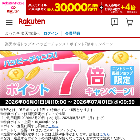
ようこそ 楽天市場へ
ログイン
会員登録
楽天市場トップ
ハッピーチャンス！ポイント7倍キャンペーン！
※7倍とは、通常ポイント1倍 ＋ 特典ポイント6倍となります。
※特典ポイントは期間限定ポイントで進呈
〔ご利用期間 2026年8月20日（木）頃～2026年8月31日（月）まで〕
※特典ポイント上限：10,000ポイント
※ポイント進呈に関する詳細は
こちら
※エントリー必要：PCまたはスマートフォンから
※進呈する期間限定ポイントには上限や条件があります。詳細は
こちら
※なお、進呈するポイントの有効期限が短くなっておりますのでご注意ください。