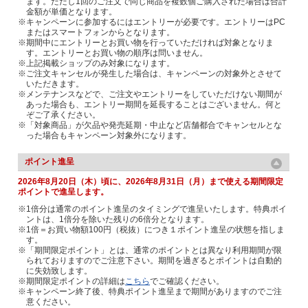
ます。ただし1回のご注文で同じ商品を複数個ご購入された場合は合計
金額が単価となります。
※キャンペーンに参加するにはエントリーが必要です。エントリーはPC
またはスマートフォンからとなります。
※期間中にエントリーとお買い物を行っていただければ対象となりま
す。エントリーとお買い物の順序は問いません。
※上記掲載ショップのみ対象になります。
※ご注文キャンセルが発生した場合は、キャンペーンの対象外とさせて
いただきます。
※メンテナンスなどで、ご注文やエントリーをしていただけない期間が
あった場合も、エントリー期間を延長することはございません。何と
ぞご了承ください。
※「対象商品」が欠品や発売延期・中止など店舗都合でキャンセルとな
った場合もキャンペーン対象外になります。
ポイント進呈
2026年8月20日（木）頃に、2026年8月31日（月）まで使える期間限定
ポイントで進呈します。
※1倍分は通常のポイント進呈のタイミングで進呈いたします。特典ポイ
ントは、1倍分を除いた残りの6倍分となります。
※1倍＝お買い物額100円（税抜）につき１ポイント進呈の状態を指しま
す。
※「期間限定ポイント」とは、通常のポイントとは異なり利用期間が限
られておりますのでご注意下さい。期間を過ぎるとポイントは自動的
に失効致します。
※期間限定ポイントの詳細は
こちら
でご確認ください。
※キャンペーン終了後、特典ポイント進呈まで期間がありますのでご注
意ください。