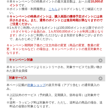
※本キャンペーンでの特典ポイントの最大進呈数は、お一人様
10,000ポ
イント
です。
※ポイント獲得・利用履歴は、
こちら
よりログインをしてご確認くださ
い。
※
キャンペーンの特典ポイントは、購入画面の獲得予定ポイントには表
示されません。また、通常のポイントとは進呈時期が異なりますので
ご注意ください。
※1カ月でご利用いただけるポイントは100,000ポイントが上限ですので
（※ダイヤモンド会員のみ、1カ月500,000ポイントが利用上限となり
ます）
ポイントがご利用いただけないまま失効する事がございますの
で、あらかじめご了承ください。
キャンペーン期間終了後のご注文内容の変更（商品の変更、数量の変
更、キャンセルなど）の場合は、キャンペーンポイントの進呈対象外と
なります。
キャンペーン対象
本キャンペーンページよりエントリーされ、対象サービスでお買い物さ
れた楽天会員様
対象サービス
本ページ記載の
対象ショップ
の楽天市場（アプリ含む）の通常購入の
み。
※上記以外のサービス（予約購入、定期購入、頒布会等）は対象外で
す。
※送料・ラッピング料は対象外です。ただし、送料込の商品の場合、送
料込の金額が対象となります。