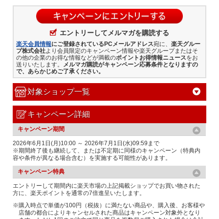
エントリーしてメルマガを購読する
楽天会員情報
にご登録されているPCメールアドレス
宛に、
楽天グルー
プ株式会社
より会員限定のキャンペーン情報や楽天グループまたはそ
の他の企業のお得な情報などが満載の
ポイントお得情報ニュース
をお
送りいたします。
メルマガ購読がキャンペーン応募条件となりますの
で、あらかじめご了承ください。
対象ショップ一覧
キャンペーン詳細
キャンペーン期間
2026年6月1日(月)10:00 ～ 2026年7月1日(水)09:59まで
※期間終了後も継続して、または不定期に同様のキャンペーン（特典内
容や条件が異なる場合含む）を実施する可能性があります。
キャンペーン特典
エントリーして期間内に楽天市場の上記掲載ショップでお買い物された
方に、楽天ポイントを通常の7倍進呈いたします。
※購入時点で単価が100円（税抜）に満たない商品や、購入後、お客様や
店舗の都合によりキャンセルされた商品はキャンペーン対象外となり