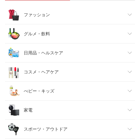
ファッション
レディースファッション
グルメ・飲料
メンズファッション
食品
日用品・ヘルスケア
キッズファッション
スイーツ・お菓子
日用品雑貨・文房具・手芸
コスメ・ヘアケア
ベビーファッション
水・ソフトドリンク
ダイエット・健康
美容・コスメ・香水
べビー・キッズ
インナー・下着・ナイトウェア
ビール・洋酒
医薬品・コンタクト・介護
キッズ・ベビー・マタニティ
家電
バッグ・小物・ブランド雑貨
ワイン
おもちゃ
家電
スポーツ・アウトドア