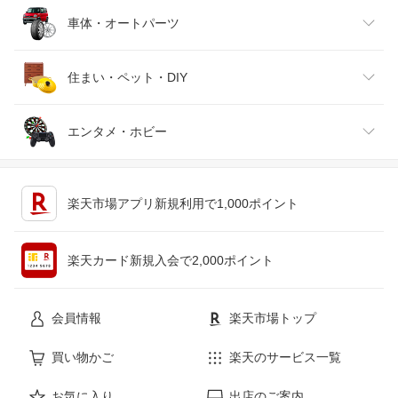
靴
日本酒・焼酎
TV・オーディオ・カメラ
スポーツ・アウトドア
車体・オートパーツ
腕時計
スマートフォン・タブレット
ゴルフ
車用品・バイク用品
住まい・ペット・DIY
ジュエリー・アクセサリー
パソコン・周辺機器
車・バイク
インテリア・寝具・収納
エンタメ・ホビー
キッチン用品・食器・調理器具
テレビゲーム
楽天市場アプリ新規利用で1,000ポイント
ペット・ペットグッズ
CD・DVD
楽天カード新規入会で2,000ポイント
花・ガーデン・DIY
ホビー
会員情報
楽天市場トップ
サービス・リフォーム
楽器・音響機器
買い物かご
楽天のサービス一覧
お気に入り
出店のご案内