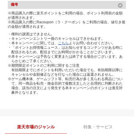
備考
※商品購入の際に楽天ポイントをご利用の場合、ポイント利用前の金額
が適用されます。
※商品購入の際にRacoupon（ラ・クーポン）をご利用の場合、値引き後
の金額が適用されます。
・権利の譲渡はできません。
・キャンペーンエントリー後のキャンセルはできかねます。
・本キャンペーンに関しては、
こちら
よりお問い合わせください。
・「ポイントお得情報ニュース」はお知らせするコンテンツがある時に
配信されるため、配信までにお時間がかかることがございます。
※本キャンペーンは予告なく変更または終了する場合がございます。あ
らかじめご了承ください。
※期間限定ポイントのご利用に関するご注意
有効期限までにポイントを利用いただいた場合でも、有効期限以降に
キャンセルや金額修正などを行なった場合には返還されません。
※ゲーム機本体、ゲームソフト等、転売行為が多く見られる商品につい
て、同一商品を転売・換金目的で複数注文したと合理的に判断された
場合、該当の注文により発生する本キャンペーンのポイントは進呈対
象外となります。
楽天市場のジャンル
特集・サービス