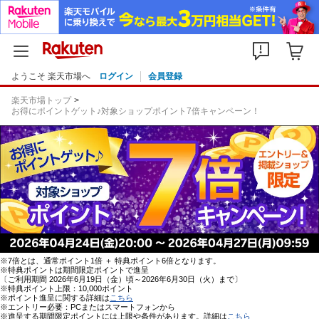
ようこそ 楽天市場へ
ログイン
会員登録
楽天市場トップ
お得にポイントゲット♪対象ショップポイント7倍キャンペーン！
※7倍とは、通常ポイント1倍 ＋ 特典ポイント6倍となります。
※特典ポイントは期間限定ポイントで進呈
〔ご利用期間 2026年6月19日（金）頃～2026年6月30日（火）まで〕
※特典ポイント上限：10,000ポイント
※ポイント進呈に関する詳細は
こちら
※エントリー必要：PCまたはスマートフォンから
※進呈する期間限定ポイントには上限や条件があります。詳細は
こちら