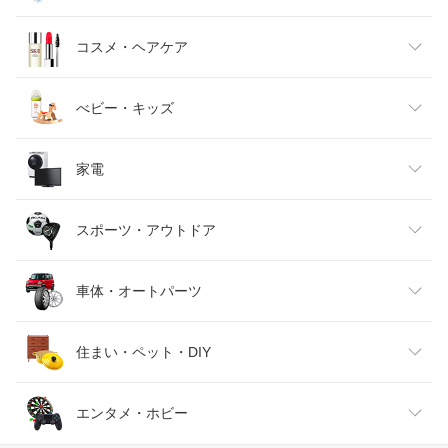
キッズファッション
スイーツ・お菓子
日用品雑貨・文房具・手芸
コスメ・ヘアケア
ベビーファッション
水・ソフトドリンク
ダイエット・健康
美容・コスメ・香水
べビー・キッズ
インナー・下着・ナイトウェア
ビール・洋酒
医薬品・コンタクト・介護
キッズ・ベビー・マタニティ
家電
バッグ・小物・ブランド雑貨
ワイン
おもちゃ
家電
スポーツ・アウトドア
靴
日本酒・焼酎
TV・オーディオ・カメラ
スポーツ・アウトドア
車体・オートパーツ
腕時計
スマートフォン・タブレット
ゴルフ
車用品・バイク用品
住まい・ペット・DIY
ジュエリー・アクセサリー
パソコン・周辺機器
車・バイク
インテリア・寝具・収納
エンタメ・ホビー