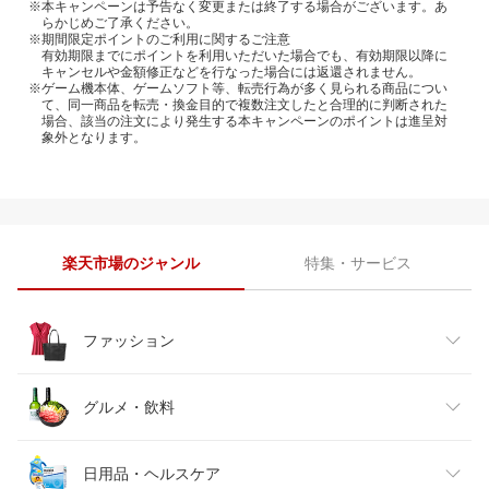
※本キャンペーンは予告なく変更または終了する場合がございます。あ
らかじめご了承ください。
※期間限定ポイントのご利用に関するご注意
有効期限までにポイントを利用いただいた場合でも、有効期限以降に
キャンセルや金額修正などを行なった場合には返還されません。
※ゲーム機本体、ゲームソフト等、転売行為が多く見られる商品につい
て、同一商品を転売・換金目的で複数注文したと合理的に判断された
場合、該当の注文により発生する本キャンペーンのポイントは進呈対
象外となります。
楽天市場のジャンル
特集・サービス
ファッション
レディースファッション
グルメ・飲料
メンズファッション
食品
日用品・ヘルスケア