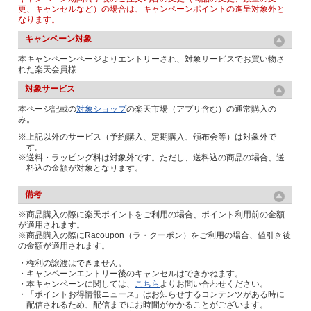
更、キャンセルなど）の場合は、キャンペーンポイントの進呈対象外と
なります。
キャンペーン対象
本キャンペーンページよりエントリーされ、対象サービスでお買い物さ
れた楽天会員様
対象サービス
本ページ記載の
対象ショップ
の楽天市場（アプリ含む）の通常購入の
み。
※上記以外のサービス（予約購入、定期購入、頒布会等）は対象外で
す。
※送料・ラッピング料は対象外です。ただし、送料込の商品の場合、送
料込の金額が対象となります。
備考
※商品購入の際に楽天ポイントをご利用の場合、ポイント利用前の金額
が適用されます。
※商品購入の際にRacoupon（ラ・クーポン）をご利用の場合、値引き後
の金額が適用されます。
・権利の譲渡はできません。
・キャンペーンエントリー後のキャンセルはできかねます。
・本キャンペーンに関しては、
こちら
よりお問い合わせください。
・「ポイントお得情報ニュース」はお知らせするコンテンツがある時に
配信されるため、配信までにお時間がかかることがございます。