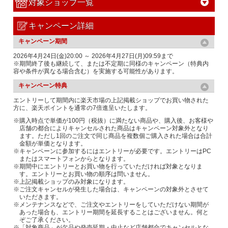
対象ショップ一覧
キャンペーン詳細
キャンペーン期間
2026年4月24日(金)20:00 ～ 2026年4月27日(月)09:59まで
※期間終了後も継続して、または不定期に同様のキャンペーン（特典内
容や条件が異なる場合含む）を実施する可能性があります。
キャンペーン特典
エントリーして期間内に楽天市場の上記掲載ショップでお買い物された
方に、楽天ポイントを通常の7倍進呈いたします。
※購入時点で単価が100円（税抜）に満たない商品や、購入後、お客様や
店舗の都合によりキャンセルされた商品はキャンペーン対象外となり
ます。ただし1回のご注文で同じ商品を複数個ご購入された場合は合計
金額が単価となります。
※キャンペーンに参加するにはエントリーが必要です。エントリーはPC
またはスマートフォンからとなります。
※期間中にエントリーとお買い物を行っていただければ対象となりま
す。エントリーとお買い物の順序は問いません。
※上記掲載ショップのみ対象になります。
※ご注文キャンセルが発生した場合は、キャンペーンの対象外とさせて
いただきます。
※メンテナンスなどで、ご注文やエントリーをしていただけない期間が
あった場合も、エントリー期間を延長することはございません。何と
ぞご了承ください。
※「対象商品」が欠品や発売延期・中止など店舗都合でキャンセルとな