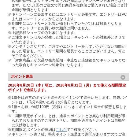
店舗の都合によりキャンセルされた商品はキャンペーン対象外となり
ます。ただし1回のご注文で同じ商品を複数個ご購入された場合は合計
金額が単価となります。
※キャンペーンに参加するにはエントリーが必要です。エントリーはPC
またはスマートフォンからとなります。
※期間中にエントリーとお買い物を行っていただければ対象となりま
す。エントリーとお買い物の順序は問いません。
※上記掲載ショップのみ対象になります。
※ご注文キャンセルが発生した場合は、キャンペーンの対象外とさせて
いただきます。
※メンテナンスなどで、ご注文やエントリーをしていただけない期間が
あった場合も、エントリー期間を延長することはございません。何と
ぞご了承ください。
※「対象商品」が欠品や発売延期・中止など店舗都合でキャンセルとな
った場合もキャンペーン対象外になります。
ポイント進呈
2026年8月20日（木）頃に、2026年8月31日（月）まで使える期間限定
ポイントで進呈します。
※1倍分は通常のポイント進呈のタイミングで進呈いたします。特典ポイ
ントは、1倍分を除いた残りの9倍分となります。
※1倍＝お買い物額100円（税抜）につき１ポイント進呈の状態を指しま
す。
※「期間限定ポイント」とは、通常のポイントとは異なり利用期間が限
られておりますのでご注意下さい。期間を過ぎるとポイントは自動的
に失効致します。
※期間限定ポイントの詳細は
こちら
でご確認ください。
※キャンペーン終了後、特典ポイント進呈まで期間がありますのでご注