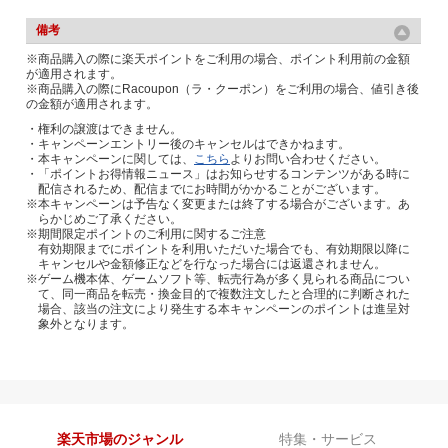
備考
※商品購入の際に楽天ポイントをご利用の場合、ポイント利用前の金額
が適用されます。
※商品購入の際にRacoupon（ラ・クーポン）をご利用の場合、値引き後
の金額が適用されます。
・権利の譲渡はできません。
・キャンペーンエントリー後のキャンセルはできかねます。
・本キャンペーンに関しては、
こちら
よりお問い合わせください。
・「ポイントお得情報ニュース」はお知らせするコンテンツがある時に
配信されるため、配信までにお時間がかかることがございます。
※本キャンペーンは予告なく変更または終了する場合がございます。あ
らかじめご了承ください。
※期間限定ポイントのご利用に関するご注意
有効期限までにポイントを利用いただいた場合でも、有効期限以降に
キャンセルや金額修正などを行なった場合には返還されません。
※ゲーム機本体、ゲームソフト等、転売行為が多く見られる商品につい
て、同一商品を転売・換金目的で複数注文したと合理的に判断された
場合、該当の注文により発生する本キャンペーンのポイントは進呈対
象外となります。
楽天市場のジャンル
特集・サービス