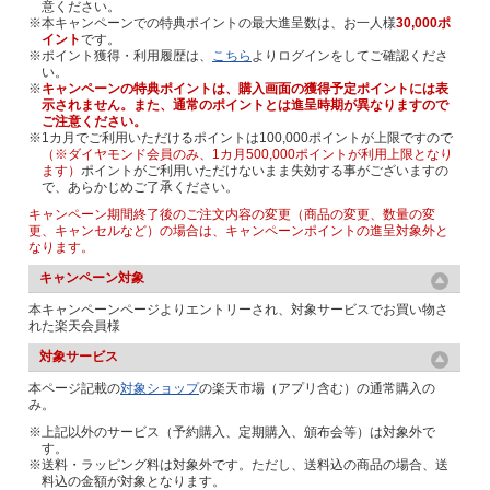
意ください。
※本キャンペーンでの特典ポイントの最大進呈数は、お一人様
30,000ポ
イント
です。
※ポイント獲得・利用履歴は、
こちら
よりログインをしてご確認くださ
い。
※
キャンペーンの特典ポイントは、購入画面の獲得予定ポイントには表
示されません。また、通常のポイントとは進呈時期が異なりますので
ご注意ください。
※1カ月でご利用いただけるポイントは100,000ポイントが上限ですので
（※ダイヤモンド会員のみ、1カ月500,000ポイントが利用上限となり
ます）
ポイントがご利用いただけないまま失効する事がございますの
で、あらかじめご了承ください。
キャンペーン期間終了後のご注文内容の変更（商品の変更、数量の変
更、キャンセルなど）の場合は、キャンペーンポイントの進呈対象外と
なります。
キャンペーン対象
本キャンペーンページよりエントリーされ、対象サービスでお買い物さ
れた楽天会員様
対象サービス
本ページ記載の
対象ショップ
の楽天市場（アプリ含む）の通常購入の
み。
※上記以外のサービス（予約購入、定期購入、頒布会等）は対象外で
す。
※送料・ラッピング料は対象外です。ただし、送料込の商品の場合、送
料込の金額が対象となります。