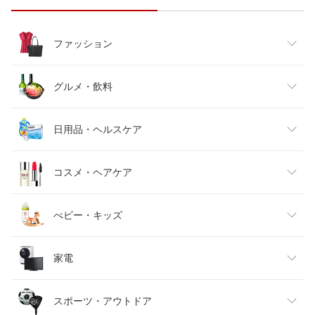
ファッション
レディースファッション
グルメ・飲料
メンズファッション
食品
日用品・ヘルスケア
キッズファッション
スイーツ・お菓子
日用品雑貨・文房具・手芸
コスメ・ヘアケア
ベビーファッション
水・ソフトドリンク
ダイエット・健康
美容・コスメ・香水
べビー・キッズ
インナー・下着・ナイトウェア
ビール・洋酒
医薬品・コンタクト・介護
キッズ・ベビー・マタニティ
家電
バッグ・小物・ブランド雑貨
ワイン
おもちゃ
家電
スポーツ・アウトドア