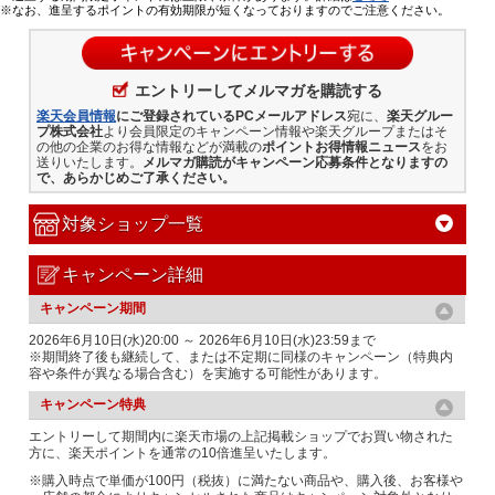
※なお、進呈するポイントの有効期限が短くなっておりますのでご注意ください。
エントリーしてメルマガを購読する
楽天会員情報
にご登録されているPCメールアドレス
宛に、
楽天グルー
プ株式会社
より会員限定のキャンペーン情報や楽天グループまたはそ
の他の企業のお得な情報などが満載の
ポイントお得情報ニュース
をお
送りいたします。
メルマガ購読がキャンペーン応募条件となりますの
で、あらかじめご了承ください。
対象ショップ一覧
キャンペーン詳細
キャンペーン期間
2026年6月10日(水)20:00 ～ 2026年6月10日(水)23:59まで
※期間終了後も継続して、または不定期に同様のキャンペーン（特典内
容や条件が異なる場合含む）を実施する可能性があります。
キャンペーン特典
エントリーして期間内に楽天市場の上記掲載ショップでお買い物された
方に、楽天ポイントを通常の10倍進呈いたします。
※購入時点で単価が100円（税抜）に満たない商品や、購入後、お客様や