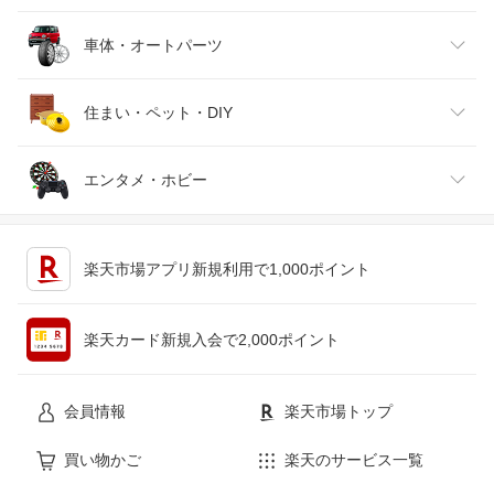
靴
日本酒・焼酎
TV・オーディオ・カメラ
スポーツ・アウトドア
車体・オートパーツ
腕時計
スマートフォン・タブレット
ゴルフ
車用品・バイク用品
住まい・ペット・DIY
ジュエリー・アクセサリー
パソコン・周辺機器
車・バイク
インテリア・寝具・収納
エンタメ・ホビー
キッチン用品・食器・調理器具
テレビゲーム
楽天市場アプリ新規利用で1,000ポイント
ペット・ペットグッズ
CD・DVD
楽天カード新規入会で2,000ポイント
花・ガーデン・DIY
ホビー
会員情報
楽天市場トップ
サービス・リフォーム
楽器・音響機器
買い物かご
楽天のサービス一覧