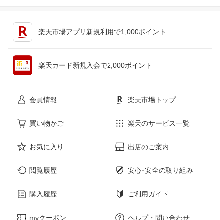
キッチン用品・食器・調理器具
テレビゲーム
楽天市場アプリ新規利用で1,000ポイント
ペット・ペットグッズ
CD・DVD
楽天カード新規入会で2,000ポイント
花・ガーデン・DIY
ホビー
会員情報
楽天市場トップ
サービス・リフォーム
楽器・音響機器
買い物かご
楽天のサービス一覧
本・雑誌・コミック
お気に入り
出店のご案内
閲覧履歴
安心･安全の取り組み
購入履歴
ご利用ガイド
myクーポン
ヘルプ・問い合わせ