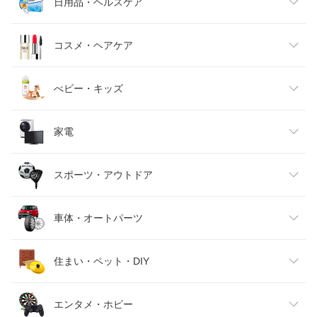
メンズファッション
食品
日用品・ヘルスケア
キッズファッション
スイーツ・お菓子
日用品雑貨・文房具・手芸
コスメ・ヘアケア
ベビーファッション
水・ソフトドリンク
ダイエット・健康
美容・コスメ・香水
べビー・キッズ
インナー・下着・ナイトウェア
ビール・洋酒
医薬品・コンタクト・介護
キッズ・ベビー・マタニティ
家電
バッグ・小物・ブランド雑貨
ワイン
おもちゃ
家電
スポーツ・アウトドア
靴
日本酒・焼酎
TV・オーディオ・カメラ
スポーツ・アウトドア
車体・オートパーツ
腕時計
スマートフォン・タブレット
ゴルフ
車用品・バイク用品
住まい・ペット・DIY
ジュエリー・アクセサリー
パソコン・周辺機器
車・バイク
インテリア・寝具・収納
エンタメ・ホビー