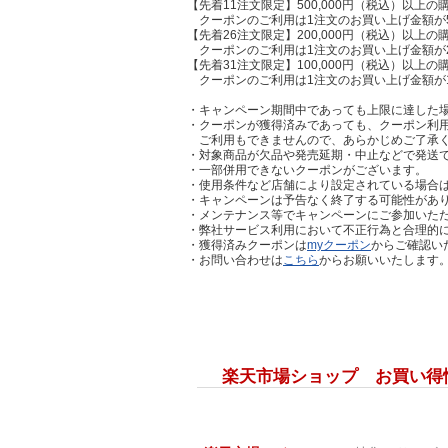
【先着11注文限定】500,000円（税込）以上の購
クーポンのご利用は1注文のお買い上げ金額が50
【先着26注文限定】200,000円（税込）以上の購
クーポンのご利用は1注文のお買い上げ金額が20
【先着31注文限定】100,000円（税込）以上の購
クーポンのご利用は1注文のお買い上げ金額が10
・キャンペーン期間中であっても上限に達した
・クーポンが獲得済みであっても、クーポン利
ご利用もできませんので、あらかじめご了承
・対象商品が欠品や発売延期・中止などで発送
・一部併用できないクーポンがございます。
・使用条件など店舗により設定されている場合
・キャンペーンは予告なく終了する可能性があ
・メンテナンス等でキャンペーンにご参加いた
・弊社サービス利用において不正行為と合理的
・獲得済みクーポンは
myクーポン
からご確認い
・お問い合わせは
こちら
からお願いいたします
楽天市場ショップ お買い得