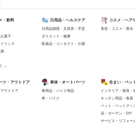
ス
メ・飲料
日用品・ヘルスケア
コスメ・ヘア
日用品雑貨・文房具・手芸
美容・コスメ・香水
・お菓子
ダイエット・健康
トドリンク
医薬品・コンタクト・介護
洋酒
示
ーツ・アウトドア
車体・オートパーツ
住まい・ペット
・アウトドア
車用品・バイク用品
インテリア・寝具・
車・バイク
キッチン用品・食器
ペット・ペットグッ
花・ガーデン・DIY
サービス・リフォー