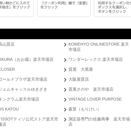
高山質店
KOMEHYO ONLINESTORE 楽天
市場店
OKURA（おお蔵）楽天市場店
ワンダーレックス 楽天市場店
CLOSER
質屋 大黒屋
ゴールドプラザ楽天市場店
大阪屋質店
ジェムキャッスルゆきざき
質屋さのや 楽天市場店
キングラム楽天市場店
VINTAGE LOVER PURPOSE
DS KATOU
森景（もりけい）
TISSOTティソ公式ストア楽天市
測定器専門の佐藤商事 楽天市場
場店
店