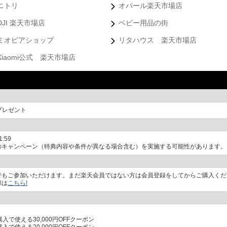
ニトリ
オパール楽天市場店
DJI 楽天市場店
ベビー用品の街
ミオピアショップ
リタハウス 楽天市場店
Xiaomi公式 楽天市場店
プレゼント
:59
のキャンペーン（特典内容や条件が異なる場合含む）を実施する可能性があります。
でもご参加いただけます。まだ楽天会員ではない方は会員登録をしてからご購入くだ
録は
こちら!
購入で使える30,000円OFFクーポン