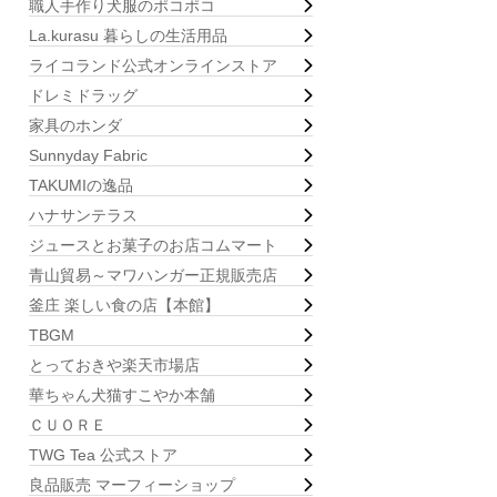
職人手作り犬服のポコポコ
La.kurasu 暮らしの生活用品
ライコランド公式オンラインストア
ドレミドラッグ
家具のホンダ
Sunnyday Fabric
TAKUMIの逸品
ハナサンテラス
ジュースとお菓子のお店コムマート
青山貿易～マワハンガー正規販売店
釜庄 楽しい食の店【本館】
TBGM
とっておきや楽天市場店
華ちゃん犬猫すこやか本舗
ＣＵＯＲＥ
TWG Tea 公式ストア
良品販売 マーフィーショップ