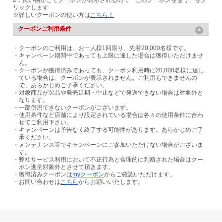
2：買い物かごでクーポンが表示されるので「このクーポンを使う」をク
リックします
※詳しいクーポンの使い方は
こちら！
クーポンご利用条件
・クーポンのご利用は、お一人様1回限り、先着20,000名様です。
・キャンペーン期間中であっても上限に達した場合は獲得いただけませ
ん。
・クーポンが獲得済みであっても、クーポン利用時に20,000名様に達し
ている場合は、クーポンが表示されません。ご利用もできませんの
で、あらかじめご了承ください。
・対象商品が欠品や発売延期・中止などで発送できない場合は対象外と
なります。
・一部併用できないクーポンがございます。
・使用条件など店舗により設定されている場合は各々の使用条件に合わ
せてご利用下さい。
・キャンペーンは予告なく終了する可能性があります。あらかじめご了
承ください。
・メンテナンス等でキャンペーンにご参加いただけない場合がございま
す。
・弊社サービス利用において不正行為と合理的に判断された場合はクー
ポン進呈対象外とさせて頂きます。
・獲得済みクーポンは
myクーポン
からご確認いただけます。
・お問い合わせは
こちら
からお願いいたします。