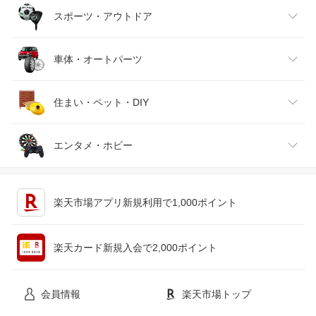
バッグ・小物・ブランド雑貨
ワイン
おもちゃ
家電
スポーツ・アウトドア
靴
日本酒・焼酎
TV・オーディオ・カメラ
スポーツ・アウトドア
車体・オートパーツ
腕時計
スマートフォン・タブレット
ゴルフ
車用品・バイク用品
住まい・ペット・DIY
ジュエリー・アクセサリー
パソコン・周辺機器
車・バイク
インテリア・寝具・収納
エンタメ・ホビー
キッチン用品・食器・調理器具
テレビゲーム
楽天市場アプリ新規利用で1,000ポイント
ペット・ペットグッズ
CD・DVD
楽天カード新規入会で2,000ポイント
花・ガーデン・DIY
ホビー
会員情報
楽天市場トップ