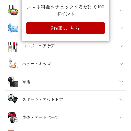
レディースファッション
グルメ・飲料
メンズファッション
食品
日用品・ヘルスケア
キッズファッション
スイーツ・お菓子
日用品雑貨・文房具・手芸
コスメ・ヘアケア
ベビーファッション
水・ソフトドリンク
ダイエット・健康
美容・コスメ・香水
べビー・キッズ
インナー・下着・ナイトウェア
ビール・洋酒
医薬品・コンタクト・介護
キッズ・ベビー・マタニティ
家電
バッグ・小物・ブランド雑貨
ワイン
おもちゃ
家電
スポーツ・アウトドア
靴
日本酒・焼酎
TV・オーディオ・カメラ
スポーツ・アウトドア
車体・オートパーツ