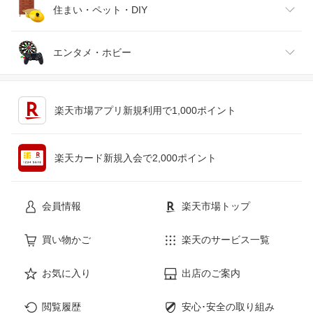
腕時計
スマートフォン・タブレット
ゴルフ
車用品・バイク用品
住まい・ペット・DIY
ジュエリー・アクセサリー
パソコン・周辺機器
車・バイク
インテリア・寝具・収納
エンタメ・ホビー
キッチン用品・食器・調理器具
テレビゲーム
楽天市場アプリ新規利用で1,000ポイント
ペット・ペットグッズ
CD・DVD
楽天カード新規入会で2,000ポイント
花・ガーデン・DIY
ホビー
会員情報
楽天市場トップ
サービス・リフォーム
楽器・音響機器
買い物かご
楽天のサービス一覧
本・雑誌・コミック
お気に入り
出店のご案内
閲覧履歴
安心･安全の取り組み