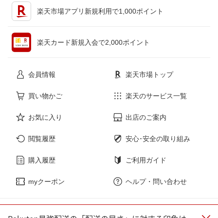
キッチン用品・食器・調理器具
テレビゲーム
楽天市場アプリ新規利用で1,000ポイント
ペット・ペットグッズ
CD・DVD
楽天カード新規入会で2,000ポイント
花・ガーデン・DIY
ホビー
会員情報
楽天市場トップ
サービス・リフォーム
楽器・音響機器
買い物かご
楽天のサービス一覧
お気に入り
出店のご案内
本・雑誌・コミック
閲覧履歴
安心･安全の取り組み
購入履歴
ご利用ガイド
myクーポン
ヘルプ・問い合わせ
企業情報
個人情報保護方針
採用情報