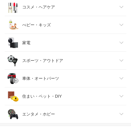
キッズファッション
スイーツ・お菓子
日用品雑貨・文房具・手芸
コスメ・ヘアケア
ベビーファッション
水・ソフトドリンク
ダイエット・健康
美容・コスメ・香水
べビー・キッズ
インナー・下着・ナイトウェア
ビール・洋酒
医薬品・コンタクト・介護
キッズ・ベビー・マタニティ
家電
バッグ・小物・ブランド雑貨
ワイン
おもちゃ
家電
スポーツ・アウトドア
靴
日本酒・焼酎
TV・オーディオ・カメラ
スポーツ・アウトドア
車体・オートパーツ
腕時計
スマートフォン・タブレット
ゴルフ
車用品・バイク用品
住まい・ペット・DIY
ジュエリー・アクセサリー
パソコン・周辺機器
車・バイク
インテリア・寝具・収納
エンタメ・ホビー