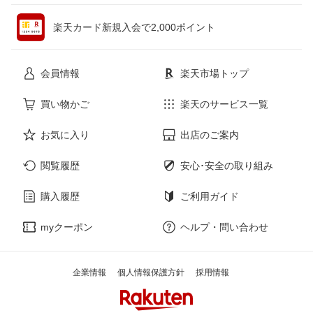
ペット・ペットグッズ
CD・DVD
楽天カード新規入会で2,000ポイント
花・ガーデン・DIY
ホビー
会員情報
楽天市場トップ
サービス・リフォーム
楽器・音響機器
買い物かご
楽天のサービス一覧
お気に入り
出店のご案内
本・雑誌・コミック
閲覧履歴
安心･安全の取り組み
購入履歴
ご利用ガイド
myクーポン
ヘルプ・問い合わせ
企業情報
個人情報保護方針
採用情報