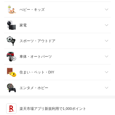
ベビーファッション
水・ソフトドリンク
ダイエット・健康
美容・コスメ・香水
べビー・キッズ
インナー・下着・ナイトウェア
ビール・洋酒
医薬品・コンタクト・介護
キッズ・ベビー・マタニティ
家電
バッグ・小物・ブランド雑貨
ワイン
おもちゃ
家電
スポーツ・アウトドア
靴
日本酒・焼酎
TV・オーディオ・カメラ
スポーツ・アウトドア
車体・オートパーツ
腕時計
スマートフォン・タブレット
ゴルフ
車用品・バイク用品
住まい・ペット・DIY
ジュエリー・アクセサリー
パソコン・周辺機器
車・バイク
インテリア・寝具・収納
エンタメ・ホビー
キッチン用品・食器・調理器具
テレビゲーム
楽天市場アプリ新規利用で1,000ポイント