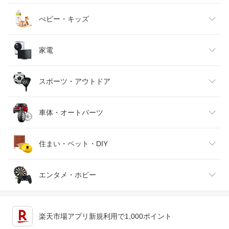
ベビーファッション
水・ソフトドリンク
ダイエット・健康
美容・コスメ・香水
べビー・キッズ
インナー・下着・ナイトウェア
ビール・洋酒
医薬品・コンタクト・介護
キッズ・ベビー・マタニティ
家電
バッグ・小物・ブランド雑貨
ワイン
おもちゃ
家電
スポーツ・アウトドア
靴
日本酒・焼酎
TV・オーディオ・カメラ
スポーツ・アウトドア
車体・オートパーツ
腕時計
スマートフォン・タブレット
ゴルフ
車用品・バイク用品
住まい・ペット・DIY
ジュエリー・アクセサリー
パソコン・周辺機器
車・バイク
インテリア・寝具・収納
エンタメ・ホビー
キッチン用品・食器・調理器具
テレビゲーム
楽天市場アプリ新規利用で1,000ポイント