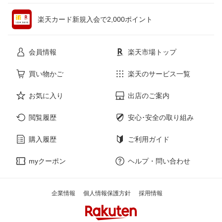
ペット・ペットグッズ
CD・DVD
楽天カード新規入会で2,000ポイント
花・ガーデン・DIY
ホビー
会員情報
楽天市場トップ
サービス・リフォーム
楽器・音響機器
買い物かご
楽天のサービス一覧
お気に入り
出店のご案内
本・雑誌・コミック
閲覧履歴
安心･安全の取り組み
購入履歴
ご利用ガイド
myクーポン
ヘルプ・問い合わせ
企業情報
個人情報保護方針
採用情報