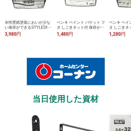
水性壁紙塗装においが少な
ペンキ ペイント バケット フ
ペンキ ペイ
い保存ができるSTYLEDIY
タ しごきネット付 保存がで
タ しごきネ
ペンキマットフィニッシュ
きるペイントバケット COR
きるペイント
3,980円
1,480円
1,280円
室内壁用1.5kgニッペホーム
OCORO（コロコロ） 4L用 密
OCORO（コロ
オンライン|ペンキペイント
閉性 ニッペホームオンライ
密閉性 ニッ
バケットフタしごきネット
ン | 保存 持ち運び 積み重ね
イン | 保存
付保存持ち運び積み重ね可
可能 しごきネット付き 塗料
ね可能 しご
能しごきネット付き塗料容
容器 バイオマス
料容器 バイ
器バイオマス
当日使用した資材