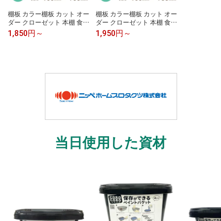
棚板 カラー棚板 カット オー
棚板 カラー棚板 カット オー
ダー クローゼット 本棚 食器
ダー クローゼット 本棚 食器
棚オーダー カラー化粧 棚板
棚オーダー カラー化粧 棚板
1,850円～
1,950円～
厚さ15mm長さ100mm〜180
厚さ20mm長さ100mm〜180
0mm奥行100mm〜900mm
0mm奥行100mm〜900mm
長さ1面はテープ処理済みカ
長さ1面はテープ処理済みカ
ラー棚板 オーダー メイド 国
ラー棚板 オーダー メイド 国
内生産 フリーサイズ カラー
内生産 フリーサイズ カラー
ボード 追加棚板 ホワイト 白
ボード 追加棚板 ホワイト 白
当日使用した資材