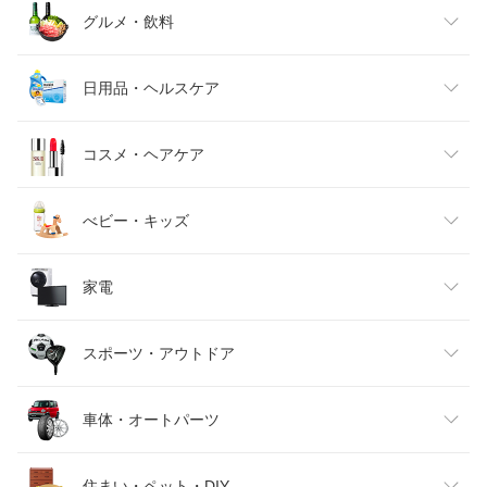
レディースファッション
グルメ・飲料
メンズファッション
食品
日用品・ヘルスケア
キッズファッション
スイーツ・お菓子
日用品雑貨・文房具・手芸
コスメ・ヘアケア
ベビーファッション
水・ソフトドリンク
ダイエット・健康
美容・コスメ・香水
べビー・キッズ
インナー・下着・ナイトウェア
ビール・洋酒
医薬品・コンタクト・介護
キッズ・ベビー・マタニティ
家電
バッグ・小物・ブランド雑貨
ワイン
おもちゃ
家電
スポーツ・アウトドア
靴
日本酒・焼酎
TV・オーディオ・カメラ
スポーツ・アウトドア
車体・オートパーツ
腕時計
スマートフォン・タブレット
ゴルフ
車用品・バイク用品
住まい・ペット・DIY