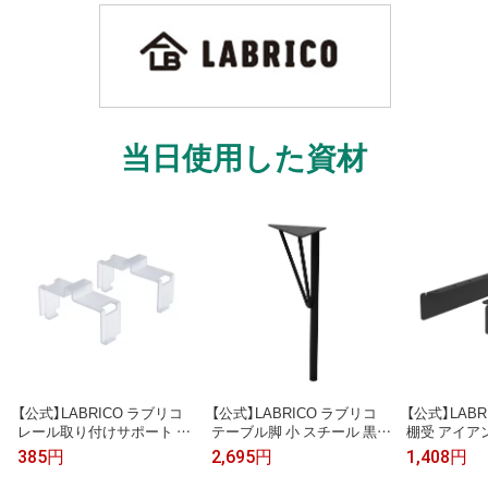
当日使用した資材
【公式】LABRICO ラブリコ
【公式】LABRICO ラブリコ
【公式】LAB
レール取り付けサポート DX
テーブル脚 小 スチール 黒
棚受 アイアン
T-55
高さ37.5cm~38.5cm 1本 WT
IXK-530
385円
2,695円
1,408円
K-2