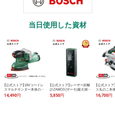
当日使用した資材
【公式ストア】18Vコードレ
【公式ストア】レーザー距離
【公式ストア
スマルチサンダー本体のみ
計ZAMO3 (ザーモ)最大測定
ス丸のこ本体の
USAN118H (アイロン型&長
距離:20m・1年保証/ボッシ
3H (のこ刃
14,490円
5,850円
16,700円
方形サンディングプレート
ュ(Bosch)
ッテリー・充
付き、バッテリー・充電器
ッシュ(Bosc
別売り)/ボッシュ(Bosch)