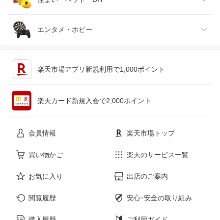
ジュエリー・アクセサリー
パソコン・周辺機器
車・バイク
インテリア・寝具・収納
エンタメ・ホビー
キッチン用品・食器・調理器具
テレビゲーム
楽天市場アプリ新規利用で1,000ポイント
ペット・ペットグッズ
CD・DVD
楽天カード新規入会で2,000ポイント
花・ガーデン・DIY
ホビー
会員情報
楽天市場トップ
サービス・リフォーム
楽器・音響機器
買い物かご
楽天のサービス一覧
お気に入り
出店のご案内
本・雑誌・コミック
閲覧履歴
安心･安全の取り組み
購入履歴
ご利用ガイド