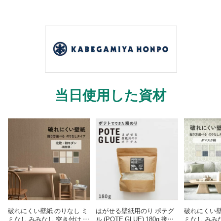
当日使用した資材
破れにくい壁紙 のりなし ミ
はがせる壁紙用のり ポテグ
破れにくい壁
ミなし みみなし 突き付け 53
ル (POTE GLUE) 180g 接着
ミなし みみな