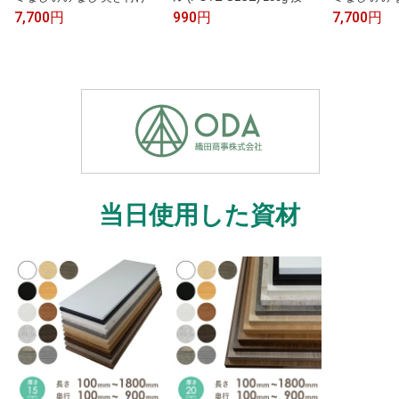
cm×10m / 1ロール単位 クロ
剤 はがせる 剥がせる のり
cm×10m /
7,700円
990円
7,700円
ス トイレ リビング 和室 貼
壁紙屋本舗
ス トイレ リ
り替え おしゃれな壁紙でDI
室 貼り替え
Y リフォーム 北欧 和モダン
でDIY リフ
織物調 ヘリンボーン ジャパ
柄 クラシッ
ンディ シンプル 壁紙屋本舗
ルバー 上品
当日使用した資材