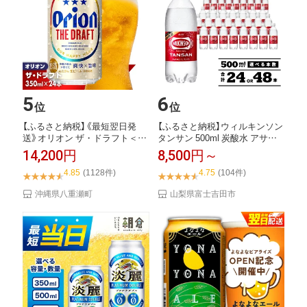
5
6
位
位
【ふるさと納税】《最短翌日発
【ふるさと納税】ウィルキンソン
送》オリオン ザ・ドラフト＜35
タンサン 500ml 炭酸水 アサヒ
0ml×24缶...
プレ...
14,200円
8,500円～
4.85
(1128件)
4.75
(104件)
沖縄県八重瀬町
山梨県富士吉田市