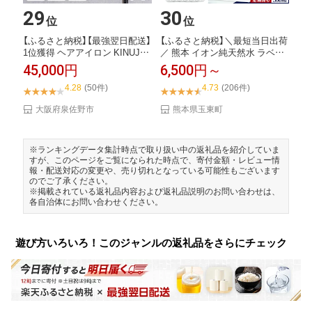
29
30
位
位
【ふるさと納税】【最強翌日配送】
【ふるさと納税】＼最短当日出荷
1位獲得 ヘアアイロン KINUJO
／ 熊本 イオン純天然水 ラベル
ワー...
レス 水 ミ...
45,000円
6,500円～
4.28
(50件)
4.73
(206件)
大阪府泉佐野市
熊本県玉東町
※ランキングデータ集計時点で取り扱い中の返礼品を紹介していま
すが、このページをご覧になられた時点で、寄付金額・レビュー情
報・配送対応の変更や、売り切れとなっている可能性もございます
のでご了承ください。
※掲載されている返礼品内容および返礼品説明のお問い合わせは、
各自治体にお問い合わせください。
遊び方いろいろ！このジャンルの返礼品をさらにチェック