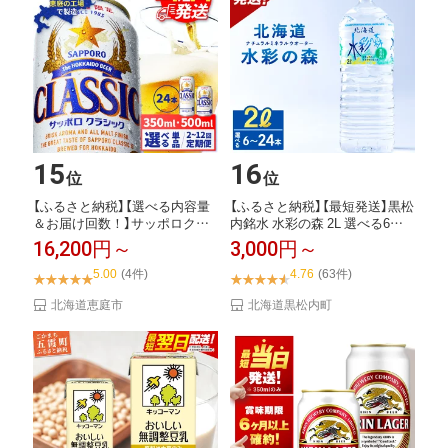
15
16
位
位
【ふるさと納税】【選べる内容量
【ふるさと納税】【最短発送】黒松
＆お届け回数！】サッポロクラ
内銘水 水彩の森 2L 選べる6本(1
シック350ml...
箱)...
16,200円～
3,000円～
5.00
(4件)
4.76
(63件)
北海道恵庭市
北海道黒松内町