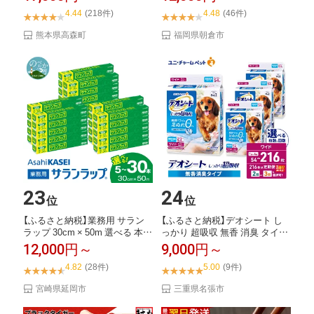
4.44
(218件)
4.48
(46件)
熊本県高森町
福岡県朝倉市
23
24
位
位
【ふるさと納税】業務用 サラン
【ふるさと納税】デオシート し
ラップ 30cm × 50m 選べる 本数
っかり 超吸収 無香 消臭 タイプ
...
ワイド ...
12,000円～
9,000円～
4.82
(28件)
5.00
(9件)
宮崎県延岡市
三重県名張市