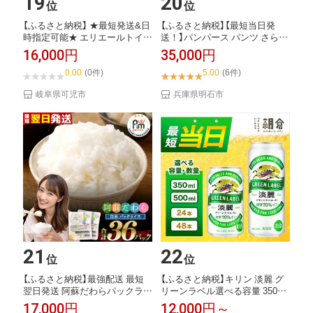
19
20
位
位
【ふるさと納税】 ★最短発送&日
【ふるさと納税】【最短当日発
時指定可能★ エリエールトイレ
送！】パンパース パンツ さらさ
ットティシュ...
らケア 4P ...
16,000円
35,000円
0.00
(0件)
5.00
(6件)
岐阜県可児市
兵庫県明石市
21
22
位
位
【ふるさと納税】最強配送 最短
【ふるさと納税】キリン 淡麗 グ
翌日発送 阿蘇だわらパックライ
リーンラベル選べる容量 350ml
ス 200g×...
500...
17,000円
12,000円～