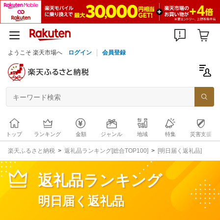
ようこそ 楽天市場へ
ログイン
会員登録
トップ
ランキング
金額
ジャンル
地域
特集
災害支援
楽天ふるさと納税
返礼品ランキング[総合TOP100]
[明日届く返礼品]
返礼品ランキング
明日届く返礼品