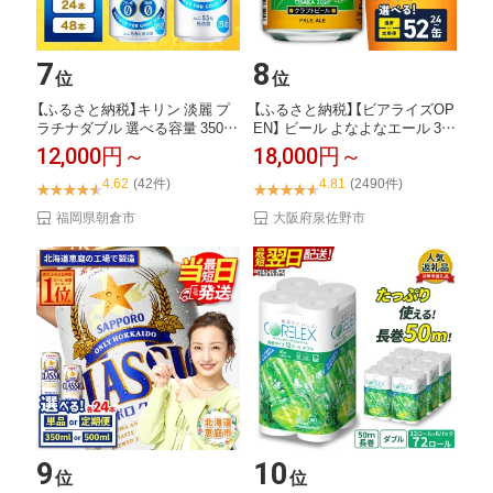
7
8
位
位
【ふるさと納税】キリン 淡麗 プ
【ふるさと納税】【ビアライズOP
ラチナダブル 選べる容量 350ml
EN】 ビール よなよなエール 350
50...
ml...
12,000円～
18,000円～
4.62
(42件)
4.81
(2490件)
福岡県朝倉市
大阪府泉佐野市
9
10
位
位