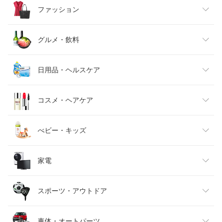
ファッション
レディースファッション
グルメ・飲料
メンズファッション
食品
日用品・ヘルスケア
キッズファッション
スイーツ・お菓子
日用品雑貨・文房具・手芸
コスメ・ヘアケア
ベビーファッション
水・ソフトドリンク
ダイエット・健康
美容・コスメ・香水
べビー・キッズ
インナー・下着・ナイトウェア
ビール・洋酒
医薬品・コンタクト・介護
キッズ・ベビー・マタニティ
家電
バッグ・小物・ブランド雑貨
ワイン
おもちゃ
家電
スポーツ・アウトドア
靴
日本酒・焼酎
TV・オーディオ・カメラ
スポーツ・アウトドア
車体・オートパーツ