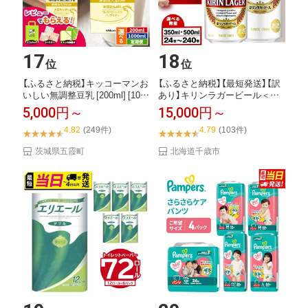
17
18
位
位
【ふるさと納税】キッコーマンお
【ふるさと納税】【最短発送】【訳
いしい無調整豆乳 [200ml] [100
あり】キリンラガービール＜北
0...
海道千歳工場産...
5,000円～
15,000円～
4.82
(249件)
4.79
(103件)
茨城県五霞町
北海道千歳市