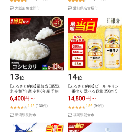
大阪府泉佐野市
愛知県名古屋市
13
14
位
位
【ふるさと納税】最短当日配送
【ふるさと納税】ビール キリン
米 令和7年産 令和8年産 予約受
一番搾り 選べる容量 350ml 500
付 無洗米...
m...
6,400円～
14,800円～
4.42
(130件)
4.56
(94件)
新潟県見附市
福岡県朝倉市