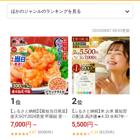
2026/08/07 09:03更新
1
2
位
位
【ふるさと納税】【最短当日発送】
【ふるさと納税】米 お米 最短翌
楽天SOY2024受賞 甲羅組 背ワ
日配送 高評価★4.33 令和7年産
タなし...
阿蘇...
7,000円～
5,500円～
4.67
(6080件)
4.34
(6135件)