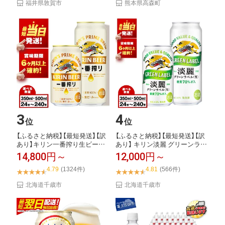
福井県敦賀市
熊本県高森町
3
4
位
位
【ふるさと納税】【最短発送】【訳
【ふるさと納税】【最短発送】【訳
あり】キリン一番搾り生ビール
あり】 キリン淡麗 グリーンラベ
＜千歳工場産＞...
ル＜北海道...
14,800円～
12,000円～
4.79
(1324件)
4.81
(566件)
北海道千歳市
北海道千歳市