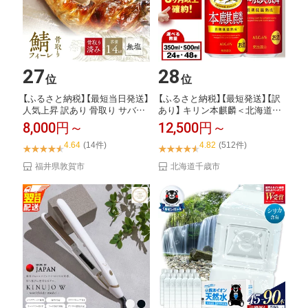
27
28
位
位
【ふるさと納税】【最短当日発送】
【ふるさと納税】【最短発送】【訳
人気上昇 訳あり 骨取り サバ切
あり】 キリン本麒麟＜北海道千
り身 (無...
歳工場産＞3...
8,000円～
12,500円～
4.64
(14件)
4.82
(512件)
福井県敦賀市
北海道千歳市