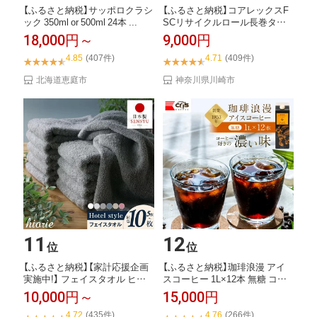
【ふるさと納税】サッポロクラシ
【ふるさと納税】コアレックスF
ック 350ml or 500ml 24本 ...
SCリサイクルロール長巻タイ
プ トイレットペ...
18,000円～
9,000円
4.85
(407件)
4.71
(409件)
北海道恵庭市
神奈川県川崎市
11
12
位
位
【ふるさと納税】【家計応援企画
【ふるさと納税】珈琲浪漫 アイ
実施中!】 フェイスタオル ヒオ
スコーヒー 1L×12本 無糖 コー
リエ 選べる...
ヒー 飲...
10,000円～
15,000円
4.72
(435件)
4.76
(266件)