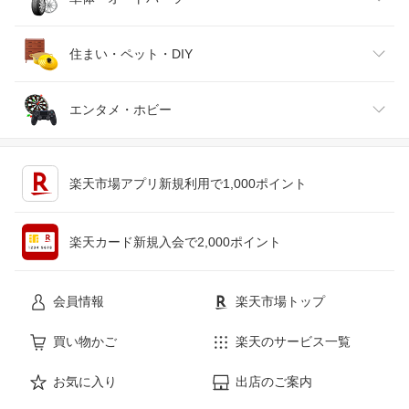
腕時計
スマートフォン・タブレット
ゴルフ
車用品・バイク用品
住まい・ペット・DIY
ジュエリー・アクセサリー
パソコン・周辺機器
車・バイク
インテリア・寝具・収納
エンタメ・ホビー
キッチン用品・食器・調理器具
テレビゲーム
楽天市場アプリ新規利用で1,000ポイント
ペット・ペットグッズ
CD・DVD
楽天カード新規入会で2,000ポイント
花・ガーデン・DIY
ホビー
会員情報
楽天市場トップ
サービス・リフォーム
楽器・音響機器
買い物かご
楽天のサービス一覧
お気に入り
出店のご案内
本・雑誌・コミック