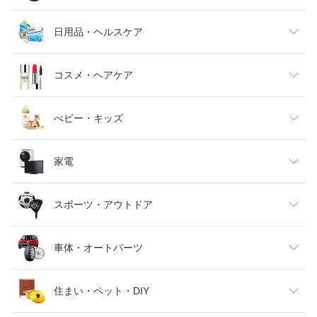
メンズファッション
食品
日用品・ヘルスケア
キッズファッション
スイーツ・お菓子
日用品雑貨・文房具・手芸
コスメ・ヘアケア
ベビーファッション
水・ソフトドリンク
ダイエット・健康
美容・コスメ・香水
べビー・キッズ
インナー・下着・ナイトウェア
ビール・洋酒
医薬品・コンタクト・介護
キッズ・ベビー・マタニティ
家電
バッグ・小物・ブランド雑貨
ワイン
おもちゃ
家電
スポーツ・アウトドア
靴
日本酒・焼酎
TV・オーディオ・カメラ
スポーツ・アウトドア
車体・オートパーツ
腕時計
スマートフォン・タブレット
ゴルフ
車用品・バイク用品
住まい・ペット・DIY