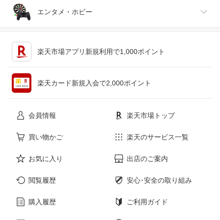
ジュエリー・アクセサリー
パソコン・周辺機器
車・バイク
インテリア・寝具・収納
エンタメ・ホビー
キッチン用品・食器・調理器具
テレビゲーム
楽天市場アプリ新規利用で1,000ポイント
ペット・ペットグッズ
CD・DVD
楽天カード新規入会で2,000ポイント
花・ガーデン・DIY
ホビー
会員情報
楽天市場トップ
サービス・リフォーム
楽器・音響機器
買い物かご
楽天のサービス一覧
お気に入り
出店のご案内
本・雑誌・コミック
閲覧履歴
安心･安全の取り組み
購入履歴
ご利用ガイド