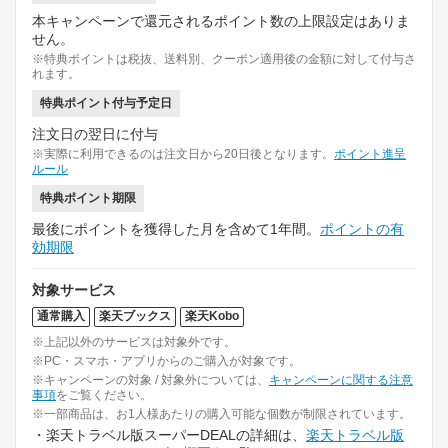
本キャンペーンで還元されるポイント数の上限設定はありま
せん。
※特典ポイントは税抜、送料別、クーポン適用後の金額に対して付与さ
れます。
特典ポイント付与予定日
注文日の翌日に付与
※実際に利用できるのは注文日から20日後となります。
ポイント進呈
ルール
特典ポイント期限
最後にポイントを獲得した月を含めて1年間。
ポイントの有
効期限
対象サービス
通常購入
楽天ブックス
楽天Kobo
※上記以外のサービスは対象外です。
※PC・スマホ・アプリからのご購入が対象です。
※キャンペーンの対象 / 対象外については、
キャンペーンに関する注意
事項
をご覧ください。
※一部商品は、お1人様あたりの購入可能な個数が制限されています。
・楽天トラベル版スーパーDEALの詳細は、
楽天トラベル版