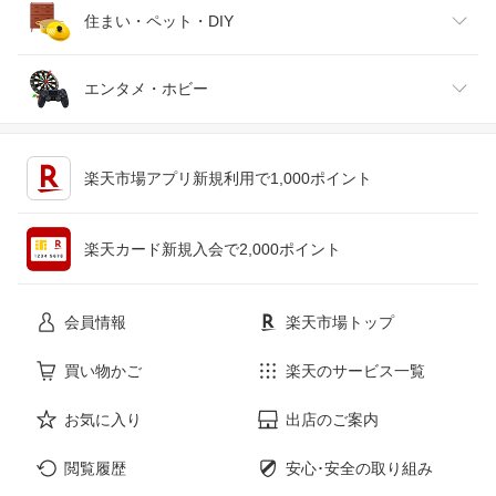
腕時計
スマートフォン・タブレット
ゴルフ
車用品・バイク用品
住まい・ペット・DIY
ジュエリー・アクセサリー
パソコン・周辺機器
車・バイク
インテリア・寝具・収納
エンタメ・ホビー
キッチン用品・食器・調理器具
テレビゲーム
楽天市場アプリ新規利用で1,000ポイント
ペット・ペットグッズ
CD・DVD
楽天カード新規入会で2,000ポイント
花・ガーデン・DIY
ホビー
会員情報
楽天市場トップ
サービス・リフォーム
楽器・音響機器
買い物かご
楽天のサービス一覧
お気に入り
出店のご案内
本・雑誌・コミック
閲覧履歴
安心･安全の取り組み