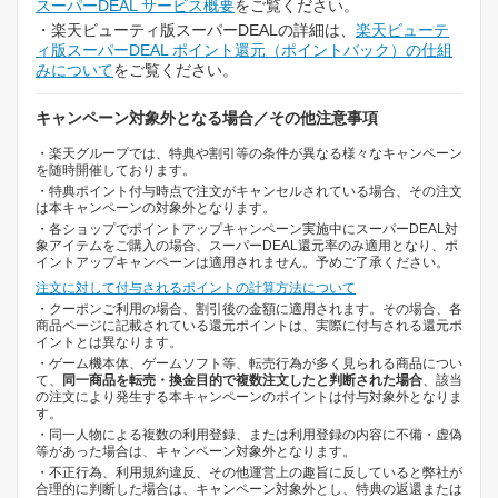
スーパーDEAL サービス概要
をご覧ください。
・楽天ビューティ版スーパーDEALの詳細は、
楽天ビューテ
ィ版スーパーDEAL ポイント還元（ポイントバック）の仕組
みについて
をご覧ください。
キャンペーン対象外となる場合／その他注意事項
・楽天グループでは、特典や割引等の条件が異なる様々なキャンペーン
を随時開催しております。
・特典ポイント付与時点で注文がキャンセルされている場合、その注文
は本キャンペーンの対象外となります。
・各ショップでポイントアップキャンペーン実施中にスーパーDEAL対
象アイテムをご購入の場合、スーパーDEAL還元率のみ適用となり、ポ
イントアップキャンペーンは適用されません。予めご了承ください。
注文に対して付与されるポイントの計算方法について
・クーポンご利用の場合、割引後の金額に適用されます。その場合、各
商品ページに記載されている還元ポイントは、実際に付与される還元ポ
イントとは異なります。
・ゲーム機本体、ゲームソフト等、転売行為が多く見られる商品につい
て、
同一商品を転売・換金目的で複数注文したと判断された場合
、該当
の注文により発生する本キャンペーンのポイントは付与対象外となりま
す。
・同一人物による複数の利用登録、または利用登録の内容に不備・虚偽
等があった場合は、キャンペーン対象外となります。
・不正行為、利用規約違反、その他運営上の趣旨に反していると弊社が
合理的に判断した場合は、キャンペーン対象外とし、特典の返還または