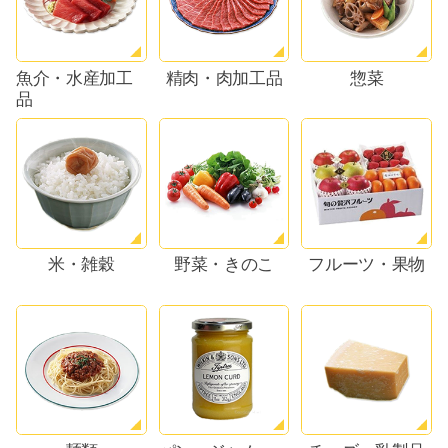
魚介・水産加工
精肉・肉加工品
惣菜
品
米・雑穀
野菜・きのこ
フルーツ・果物