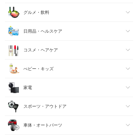
レディースファッション
グルメ・飲料
メンズファッション
食品
日用品・ヘルスケア
キッズファッション
スイーツ・お菓子
日用品雑貨・文房具・手芸
コスメ・ヘアケア
ベビーファッション
水・ソフトドリンク
ダイエット・健康
美容・コスメ・香水
べビー・キッズ
インナー・下着・ナイトウェア
ビール・洋酒
医薬品・コンタクト・介護
キッズ・ベビー・マタニティ
家電
バッグ・小物・ブランド雑貨
ワイン
おもちゃ
家電
スポーツ・アウトドア
靴
日本酒・焼酎
TV・オーディオ・カメラ
スポーツ・アウトドア
車体・オートパーツ