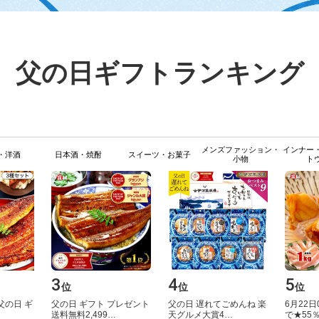
父の日ギフトランキング
メンズファッション・
インナー
・洋酒
日本酒・焼酎
スイーツ・お菓子
小物
ト
3
4
5
位
位
位
​の​日​ ​ギ​
父​の​日​ ​ギ​フ​ト​ ​プ​レ​ゼ​ン​ト​
父​の​日​ ​遅​れ​て​ご​め​ん​ね​ ​楽​
6​月​2​2​日​0​
​送​料​無​料​2​,​4​9​9​…
天​グ​ル​メ​大​賞​4​…
で​★​5​5​％