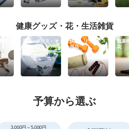
健康グッズ・花・生活雑貨
機器
酒器・グラス・そ
快眠・リラックス
観葉
の他インテリア＆
用品
花
雑貨
予算から選ぶ
3,000円～5,000円