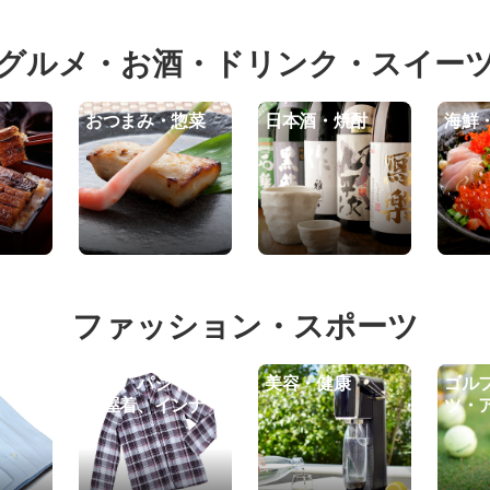
グルメ・お酒・ドリンク・スイー
おつまみ・惣菜
日本酒・焼酎
海鮮
ファッション・スポーツ
ン・小
甚平、パジャマ・
美容・健康
ゴル
部屋着、インナー
ツ・