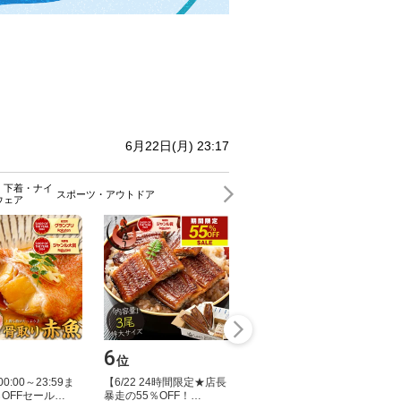
6月22日(月) 23:17
・下着・ナイ
スポーツ・アウトドア
ウェア
6
位
0​:​0​0​～​2​3​:​5​9​ま​
【​6​/​2​2​ ​2​4​時​間​限​定​★​店​長​
​O​F​F​セ​ー​ル​…
暴​走​の​5​5​％​O​F​F​！​…