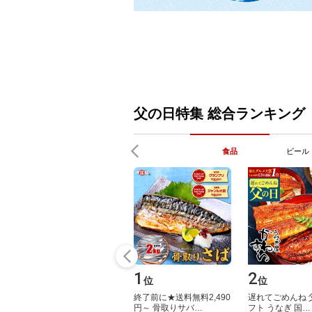
父の日特集 総合ランキング
食品
ビール
1
2
位
位
終​了​前​に​★​送​料​無​料​2​,​4​9​0​
遅​れ​て​ご​め​ん​ね​ ​父
円​～​ ​骨​取​り​サ​バ​…
フ​ト​ ​う​な​ぎ​ ​国​…