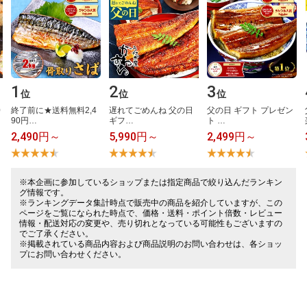
1
2
3
位
位
位
​
終​了​前​に​★​送​料​無​料​2​,​4​
遅​れ​て​ご​め​ん​ね​ ​父​の​日​ ​
父​の​日​ ​ギ​フ​ト​ ​プ​レ​ゼ​ン​
9​0​円​…
ギ​フ​…
ト​ ​…
2,490円～
5,990円～
2,499円～
※本企画に参加しているショップまたは指定商品で絞り込んだランキン
グ情報です。
※ランキングデータ集計時点で販売中の商品を紹介していますが、この
ページをご覧になられた時点で、価格・送料・ポイント倍数・レビュー
情報・配送対応の変更や、売り切れとなっている可能性もございますの
でご了承ください。
※掲載されている商品内容および商品説明のお問い合わせは、各ショッ
プにお問い合わせください。