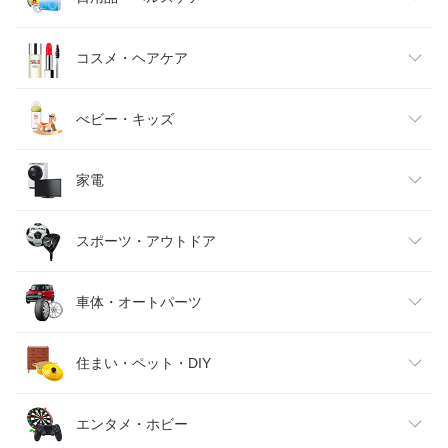
キッズファッション
スイーツ・お菓子
日用品雑貨・文房具・手芸
コスメ・ヘアケア
ベビーファッション
水・ソフトドリンク
ダイエット・健康
美容・コスメ・香水
べビー・キッズ
インナー・下着・ナイトウェア
ビール・洋酒
医薬品・コンタクト・介護
キッズ・ベビー・マタニティ
家電
バッグ・小物・ブランド雑貨
ワイン
おもちゃ
家電
スポーツ・アウトドア
靴
日本酒・焼酎
TV・オーディオ・カメラ
スポーツ・アウトドア
車体・オートパーツ
腕時計
スマートフォン・タブレット
ゴルフ
車用品・バイク用品
住まい・ペット・DIY
ジュエリー・アクセサリー
パソコン・周辺機器
車・バイク
インテリア・寝具・収納
エンタメ・ホビー