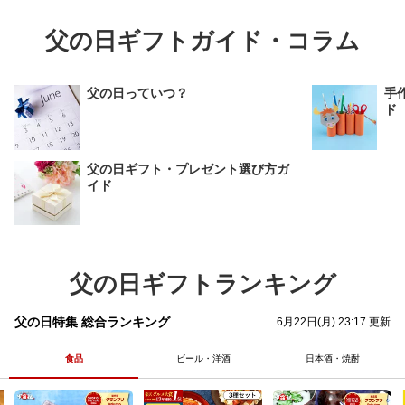
父の日ギフトガイド・コラム
父の日っていつ？
手
ド
父の日ギフト・プレゼント選び方ガ
イド
父の日ギフトランキング
父の日特集 総合ランキング
6月22日(月) 23:17 更新
食品
ビール・洋酒
日本酒・焼酎