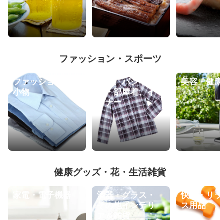
ファッション・スポーツ
ファッション・
甚平、パジャ
美容・健
小物
マ・部屋着、イ
ンナー
健康グッズ・花・生活雑貨
家電・電子機器
酒器・グラス・
快眠・リ
その他インテリ
ス用品
ア＆雑貨