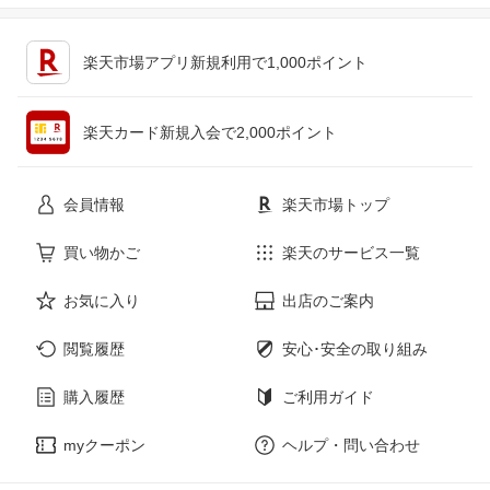
キッチン用品・食器・調理器具
テレビゲーム
楽天市場アプリ新規利用で1,000ポイント
ペット・ペットグッズ
CD・DVD
楽天カード新規入会で2,000ポイント
花・ガーデン・DIY
ホビー
会員情報
楽天市場トップ
サービス・リフォーム
楽器・音響機器
買い物かご
楽天のサービス一覧
お気に入り
出店のご案内
本・雑誌・コミック
閲覧履歴
安心･安全の取り組み
購入履歴
ご利用ガイド
myクーポン
ヘルプ・問い合わせ