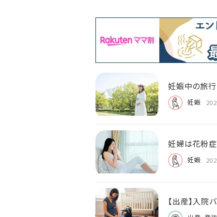
妊娠中の旅行
妊娠
202
妊婦は花粉症
妊娠
202
【出産】入院