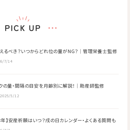
PICK UP
えるべき？いつからどれ位の量がNG？│管理栄養士監修
6/7/14
クの量・間隔の目安を月齢別に解説！｜助産師監修
2025/5/12
028年】安産祈願はいつ？戌の日カレンダー・よくある質問も