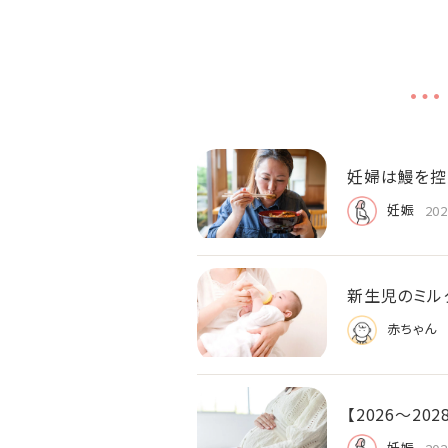
妊婦は鰻を控
妊娠
202
新生児のミル
赤ちゃん
【2026〜2
妊娠