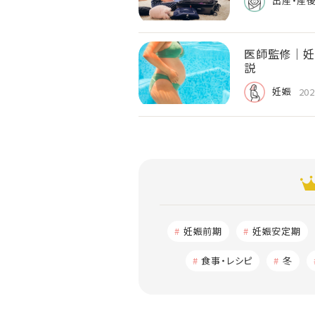
出産・産
医師監修｜妊
説
妊娠
202
妊娠前期
妊娠安定期
食事・レシピ
冬