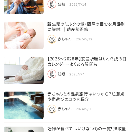
妊娠
2026/7/14
新生児のミルクの量・間隔の目安を月齢別
に解説！｜助産師監修
赤ちゃん
2025/5/12
【2026〜2028年】安産祈願はいつ？戌の日
カレンダー・よくある質問も
妊娠
2026/7/7
赤ちゃんとの温泉旅行はいつから？注意点
や宿選びのコツを紹介
赤ちゃん
2024/5/9
妊婦が食べてはいけないもの一覧！摂取量