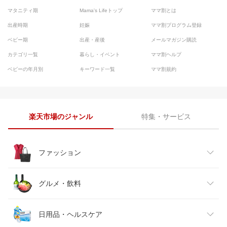
マタニティ期
Mama's Lifeトップ
ママ割とは
出産時期
妊娠
ママ割プログラム登録
ベビー期
出産・産後
メールマガジン購読
カテゴリ一覧
暮らし・イベント
ママ割ヘルプ
ベビーの年月別
キーワード一覧
ママ割規約
楽天市場のジャンル
特集・サービス
ファッション
レディースファッション
グルメ・飲料
メンズファッション
食品
日用品・ヘルスケア