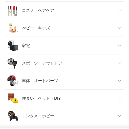
キッズファッション
スイーツ・お菓子
日用品雑貨・文房具・手芸
コスメ・ヘアケア
ベビーファッション
水・ソフトドリンク
ダイエット・健康
美容・コスメ・香水
べビー・キッズ
インナー・下着・ナイトウェア
ビール・洋酒
医薬品・コンタクト・介護
キッズ・ベビー・マタニティ
家電
バッグ・小物・ブランド雑貨
ワイン
おもちゃ
家電
スポーツ・アウトドア
靴
日本酒・焼酎
TV・オーディオ・カメラ
スポーツ・アウトドア
車体・オートパーツ
腕時計
スマートフォン・タブレット
ゴルフ
車用品・バイク用品
住まい・ペット・DIY
ジュエリー・アクセサリー
パソコン・周辺機器
車・バイク
インテリア・寝具・収納
エンタメ・ホビー