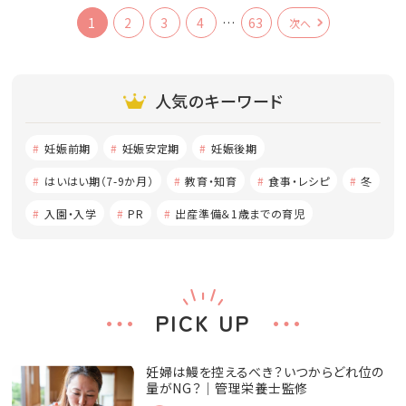
1
2
3
4
…
63
次へ
人気のキーワード
妊娠前期
妊娠安定期
妊娠後期
はいはい期（7-9か月）
教育・知育
食事・レシピ
冬
入園・入学
PR
出産準備＆1歳までの育児
PICK UP
妊婦は鰻を控えるべき？いつからどれ位の
量がNG？│管理栄養士監修