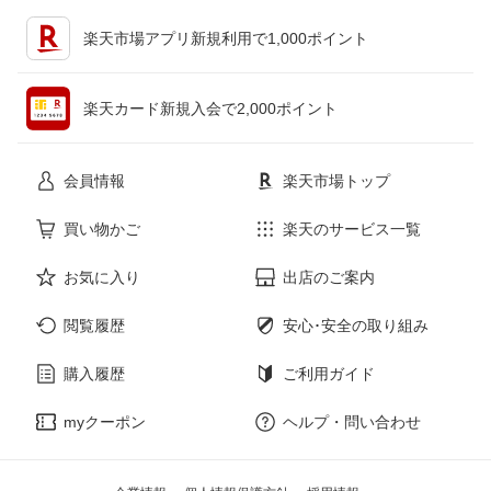
キッチン用品・食器・調理器具
テレビゲーム
楽天市場アプリ新規利用で1,000ポイント
ペット・ペットグッズ
CD・DVD
楽天カード新規入会で2,000ポイント
花・ガーデン・DIY
ホビー
会員情報
楽天市場トップ
サービス・リフォーム
楽器・音響機器
買い物かご
楽天のサービス一覧
お気に入り
出店のご案内
本・雑誌・コミック
閲覧履歴
安心･安全の取り組み
購入履歴
ご利用ガイド
myクーポン
ヘルプ・問い合わせ