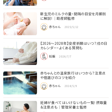
新生児のミルクの量・間隔の目安を月齢別
に解説！｜助産師監修
赤ちゃん
2025/5/12
【2026〜2028年】安産祈願はいつ？戌の日
カレンダー・よくある質問も
妊娠
2026/7/7
赤ちゃんとの温泉旅行はいつから？注意点
や宿選びのコツを紹介
赤ちゃん
2024/5/9
妊婦が食べてはいけないもの一覧！摂取量
＆注意点も│管理栄養士監修