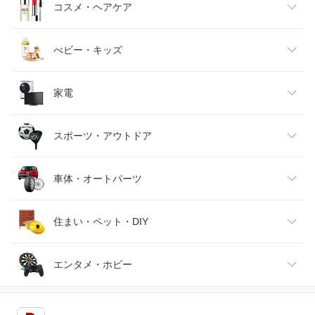
キッズファッション
スイーツ・お菓子
日用品雑貨・文房具・手芸
コスメ・ヘアケア
ベビーファッション
水・ソフトドリンク
ダイエット・健康
美容・コスメ・香水
べビー・キッズ
インナー・下着・ナイトウェア
ビール・洋酒
医薬品・コンタクト・介護
キッズ・ベビー・マタニティ
家電
バッグ・小物・ブランド雑貨
ワイン
おもちゃ
家電
スポーツ・アウトドア
靴
日本酒・焼酎
TV・オーディオ・カメラ
スポーツ・アウトドア
車体・オートパーツ
腕時計
スマートフォン・タブレット
ゴルフ
車用品・バイク用品
住まい・ペット・DIY
ジュエリー・アクセサリー
パソコン・周辺機器
車・バイク
インテリア・寝具・収納
エンタメ・ホビー
キッチン用品・食器・調理器具
テレビゲーム