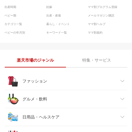
出産時期
妊娠
ママ割プログラム登録
ベビー期
出産・産後
メールマガジン購読
カテゴリ一覧
暮らし・イベント
ママ割ヘルプ
ベビーの年月別
キーワード一覧
ママ割規約
楽天市場のジャンル
特集・サービス
ファッション
レディースファッション
グルメ・飲料
メンズファッション
食品
日用品・ヘルスケア