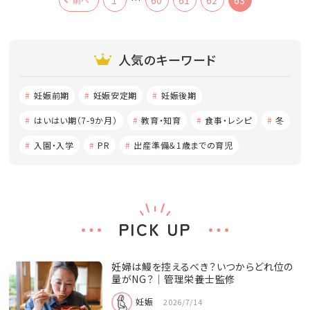
人気のキーワード
妊娠前期
妊娠安定期
妊娠後期
はいはい期（7-9か月）
教育・知育
食事・レシピ
冬
入園・入学
PR
出産準備＆1歳までの育児
PICK UP
妊婦は鰻を控えるべき？いつからどれ位の
量がNG？│管理栄養士監修
妊娠
2026/7/14