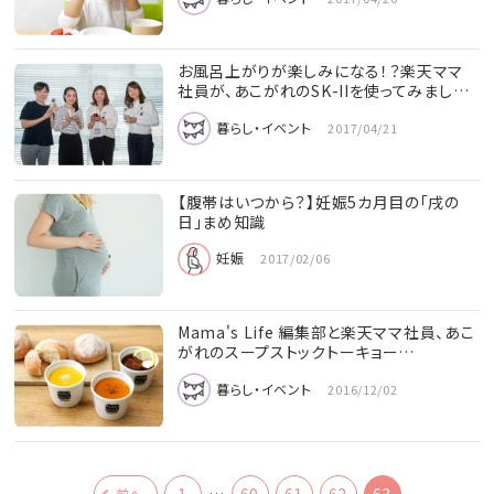
お風呂上がりが楽しみになる！？楽天ママ
社員が、あこがれのSK-IIを使ってみまし…
暮らし・イベント
2017/04/21
【腹帯はいつから？】妊娠5カ月目の「戌の
日」まめ知識
妊娠
2017/02/06
Mama's Life 編集部と楽天ママ社員、あこ
がれのスープストックトーキョー…
暮らし・イベント
2016/12/02
1
…
60
61
62
63
前へ