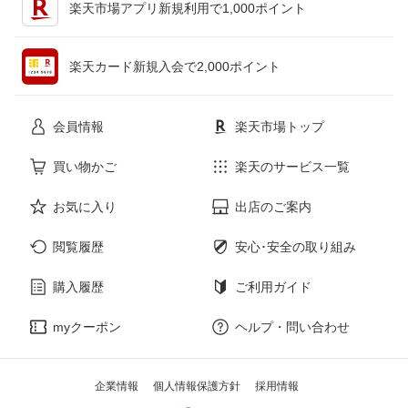
楽天市場アプリ新規利用で1,000ポイント
ペット・ペットグッズ
CD・DVD
楽天カード新規入会で2,000ポイント
花・ガーデン・DIY
ホビー
会員情報
楽天市場トップ
サービス・リフォーム
楽器・音響機器
買い物かご
楽天のサービス一覧
お気に入り
出店のご案内
本・雑誌・コミック
閲覧履歴
安心･安全の取り組み
購入履歴
ご利用ガイド
myクーポン
ヘルプ・問い合わせ
企業情報
個人情報保護方針
採用情報