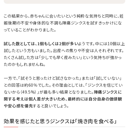
この結果から、赤ちゃんに会いたいという純粋な気持ちと同時に、妊
娠後期の不安や身体的な不調も陣痛ジンクスを試すきっかけにな
っていることがわかりました。
試した数としては、1個もしくは2個が多い
ようです。中には10個以上
試したという方もいました。出産への焦りや不安は人それぞれです。
たくさん試した方は「少しでも早く産みたい」という気持ちが強かっ
たのかもしれませんね。
一方で、「試そうと思ったけど試さなかった」または「試していない」
との回答は約60％でした。その理由としては、「ジンクスを信じてい
ないから（49.5%）」が最も多い結果となりました。
陣痛ジンクスに
関する考えは個人差が大きいため、最終的には自分自身の価値観
や安心感を優先
すると良いでしょう。
効果を感じたと思うジンクスは「焼き肉を食べる」