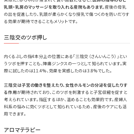
乳頭・乳房のマッサージを取り入れる産院もあります。
産後の母乳
の出を促進したり、乳頭が柔らかくなり授乳で傷つくのを防いだりす
る効果が期待できることもメリットです。
三陰交のツボ押し
内くるぶしの指4本分上の位置にある「三陰交（さんいんこう）」とい
うツボを押すことも、陣痛ジンクスの一つとして知られています。実
際に試したのは11.4%、効果を実感したのは3.8%でした。
三陰交は子宮の働きを整えたり、女性ホルモンの分泌を促したりす
る作用
が期待されており、このツボを刺激すると子宮収縮を促すと
考えられています。指圧するほか、温めることも効果的です。産婦人
科系の悩みに効くツボとして知られているため、産後のケアにも活
用できます。
アロマテラピー