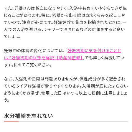
また、妊婦さんは貧血になりやすく、入浴中もめまいやふらつきが生
じることがあります。特に、浴槽から出る際は立ちくらみを起こしや
すいので、注意が必要です。妊婦健診で貧血を指摘されたときは、一
人での入浴を避ける、シャワーで済ませるなどの対策をすると良い
でしょう。
妊娠中の体調の変化については、「
妊娠初期に気を付けることと
は？妊娠初期の状態を解説！【助産師監修】
」でも詳しく解説してい
ます。併せてご覧ください。
なお、入浴剤の使用は問題ありませんが、保湿成分が多く配合され
ているタイプは浴槽が滑りやすくなります。入浴剤が底にたまらない
ようによくかき混ぜ、使用した日はいつも以上に転倒に注意しましょ
う。
水分補給を忘れない